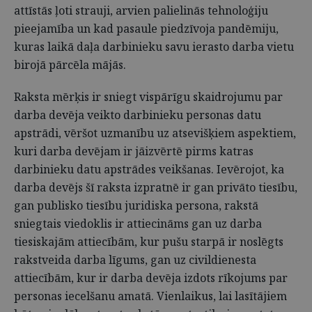
attīstās ļoti strauji, arvien palielinās tehnoloģiju
pieejamība un kad pasaule piedzīvoja pandēmiju,
kuras laikā daļa darbinieku savu ierasto darba vietu
birojā pārcēla mājās.
Raksta mērķis ir sniegt vispārīgu skaidrojumu par
darba devēja veikto darbinieku personas datu
apstrādi, vēršot uzmanību uz atsevišķiem aspektiem,
kuri darba devējam ir jāizvērtē pirms katras
darbinieku datu apstrādes veikšanas. Ievērojot, ka
darba devējs šī raksta izpratnē ir gan privāto tiesību,
gan publisko tiesību juridiska persona, rakstā
sniegtais viedoklis ir attiecināms gan uz darba
tiesiskajām attiecībām, kur pušu starpā ir noslēgts
rakstveida darba līgums, gan uz civildienesta
attiecībām, kur ir darba devēja izdots rīkojums par
personas iecelšanu amatā. Vienlaikus, lai lasītājiem