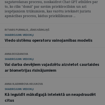
sagatavošanas procesu, noskaidrot Chat GPT atbildes par
to, ko rīks "domā" par savām priekšrocībām un arī
iespējamiem trūkumiem, kas varētu ietekmēt juristu
apmācības procesu, kādus priekšlikumus ...
RITVARS PURMALIS, JĀNIS KĀRKLIŅŠ
SKAIDROJUMI. VIEDOKĻI
Viedo sistēmu operatoru vainojamības modelis
ANNA BOGDANOVA
SKAIDROJUMI. VIEDOKĻI
Vai darba devējiem vajadzētu aizvietot caurlaides
ar biometrijas risinājumiem
ANNA VLADIMIROVA-KRJUKOVA
SKAIDROJUMI. VIEDOKĻI
Kā ieguldīt mākslīgajā intelektā un neapdraudēt
citus