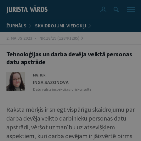
ŽURNĀLS
SKAIDROJUMI. VIEDOKĻI
2. MAIJS 2023 • NR.18/19 (1284/1285)
Tehnoloģijas un darba devēja veiktā personas
datu apstrāde
MG. IUR.
INGA SAZONOVA
Datu valsts inspekcijas juriskonsulte
Raksta mērķis ir sniegt vispārīgu skaidrojumu par
darba devēja veikto darbinieku personas datu
apstrādi, vēršot uzmanību uz atsevišķiem
aspektiem, kuri darba devējam ir jāizvērtē pirms