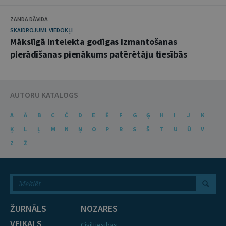
ZANDA DĀVIDA
SKAIDROJUMI. VIEDOKĻI
Mākslīgā intelekta godīgas izmantošanas
pierādīšanas pienākums patērētāju tiesībās
AUTORU KATALOGS
A
Ā
B
C
Č
D
E
Ē
F
G
Ģ
H
I
J
K
Ķ
L
Ļ
M
N
Ņ
O
P
R
S
Š
T
U
Ū
V
Z
Ž
ŽURNĀLS
NOZARES
VEIKALS
Civiltiesības