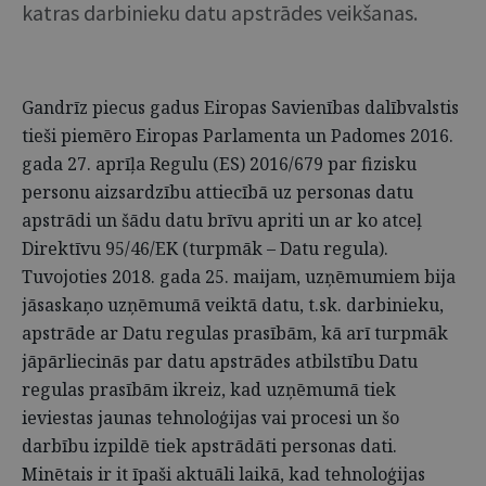
katras darbinieku datu apstrādes veikšanas.
Gandrīz piecus gadus Eiropas Savienības dalībvalstis
tieši piemēro Eiropas Parlamenta un Padomes 2016.
gada 27. aprīļa Regulu (ES) 2016/679 par fizisku
personu aizsardzību attiecībā uz personas datu
apstrādi un šādu datu brīvu apriti un ar ko atceļ
Direktīvu 95/46/EK (turpmāk – Datu regula).
Tuvojoties 2018. gada 25. maijam, uzņēmumiem bija
jāsaskaņo uzņēmumā veiktā datu, t.sk. darbinieku,
apstrāde ar Datu regulas prasībām, kā arī turpmāk
jāpārliecinās par datu apstrādes atbilstību Datu
regulas prasībām ikreiz, kad uzņēmumā tiek
ieviestas jaunas tehnoloģijas vai procesi un šo
darbību izpildē tiek apstrādāti personas dati.
Minētais ir it īpaši aktuāli laikā, kad tehnoloģijas