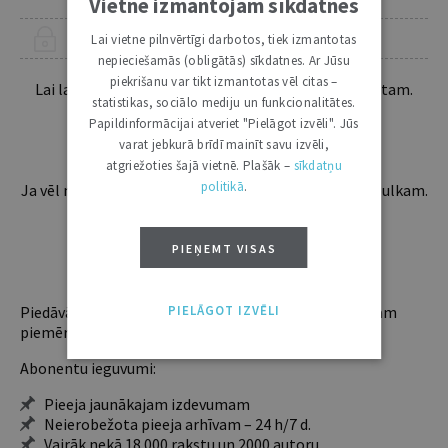
Vietnē izmantojam sīkdatnes
Lai vietne pilnvērtīgi darbotos, tiek izmantotas
ŠIS RAKSTS PIEEJAMS “JURISTA VĀRDA” ABONENTIEM
nepieciešamās (obligātās) sīkdatnes. Ar Jūsu
piekrišanu var tikt izmantotas vēl citas –
Lai lasītu šo rakstu tālāk, Tev jābūt žurnāla abonentam.
statistikas, sociālo mediju un funkcionalitātes.
Esošos abonentus lūdzam autorizēties:
Papildinformācijai atveriet "Pielāgot izvēli". Jūs
varat jebkurā brīdī mainīt savu izvēli,
atgriežoties šajā vietnē. Plašāk –
sīkdatņu
politikā
.
Ja vēl neesi abonents, aicinām pievienoties lasītāju pulkam.
Iegūsi tūlītēju piekļuvi digitālajam saturam!
PIEŅEMT VISAS
ABONĒT
PIELĀGOT IZVĒLI
Piedāvājam trīs abonementu veidus. Vienam lietotājam
piemērotākais ir "Mazais" (3, 6 un 12 mēnešiem).
Abonentu ieguvumi:
Pieeja jaunākajam izdevumam
Neierobežota pieeja arhīvam – 24 h/7 d.
Vairāk nekā 18 000 rakstu un 2000 autoru