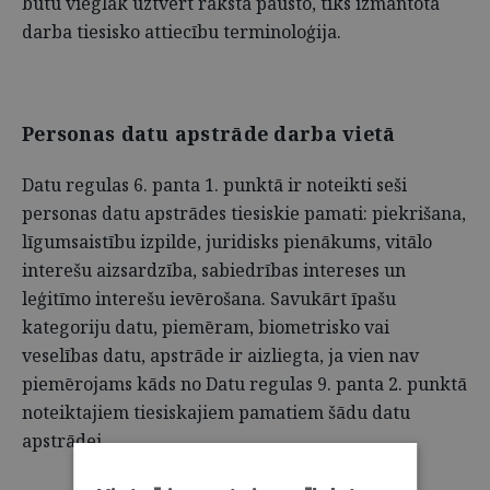
būtu vieglāk uztvert rakstā pausto, tiks izmantota
darba tiesisko attiecību terminoloģija.
Personas datu apstrāde darba vietā
Datu regulas 6. panta 1. punktā ir noteikti seši
personas datu apstrādes tiesiskie pamati: piekrišana,
līgumsaistību izpilde, juridisks pienākums, vitālo
interešu aizsardzība, sabiedrības intereses un
leģitīmo interešu ievērošana. Savukārt īpašu
kategoriju datu, piemēram, biometrisko vai
veselības datu, apstrāde ir aizliegta, ja vien nav
piemērojams kāds no Datu regulas 9. panta 2. punktā
noteiktajiem tiesiskajiem pamatiem šādu datu
apstrādei.