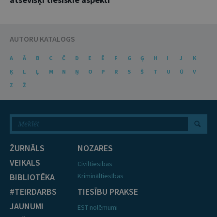
AUTORU KATALOGS
A
Ā
B
C
Č
D
E
Ē
F
G
Ģ
H
I
J
K
Ķ
L
Ļ
M
N
Ņ
O
P
R
S
Š
T
U
Ū
V
Z
Ž
ŽURNĀLS
NOZARES
VEIKALS
Civiltiesības
BIBLIOTĒKA
Krimināltiesības
#TEIRDARBS
TIESĪBU PRAKSE
JAUNUMI
EST nolēmumi