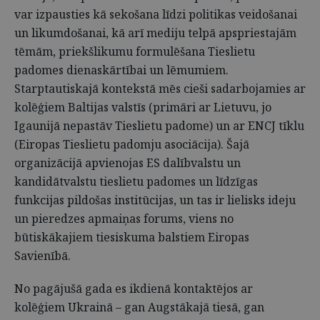
var izpausties kā sekošana līdzi politikas veidošanai
un likumdošanai, kā arī mediju telpā apspriestajām
tēmām, priekšlikumu formulēšana Tieslietu
padomes dienaskārtībai un lēmumiem.
Starptautiskajā kontekstā mēs cieši sadarbojamies ar
kolēģiem Baltijas valstīs (primāri ar Lietuvu, jo
Igaunijā nepastāv Tieslietu padome) un ar ENCJ tīklu
(Eiropas Tieslietu padomju asociācija). Šajā
organizācijā apvienojas ES dalībvalstu un
kandidātvalstu tieslietu padomes un līdzīgas
funkcijas pildošas institūcijas, un tas ir lielisks ideju
un pieredzes apmaiņas forums, viens no
būtiskākajiem tiesiskuma balstiem Eiropas
Savienībā.
No pagājušā gada es ikdienā kontaktējos ar
kolēģiem Ukrainā – gan Augstākajā tiesā, gan