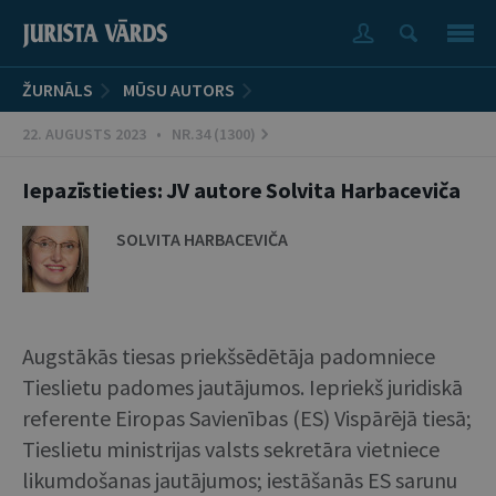
ŽURNĀLS
MŪSU AUTORS
22. AUGUSTS 2023 • NR.34 (1300)
Iepazīstieties: JV autore Solvita Harbaceviča
SOLVITA HARBACEVIČA
Augstākās tiesas priekšsēdētāja padomniece
Tieslietu padomes jautājumos. Iepriekš juridiskā
referente Eiropas Savienības (ES) Vispārējā tiesā;
Tieslietu ministrijas valsts sekretāra vietniece
likumdošanas jautājumos; iestāšanās ES sarunu