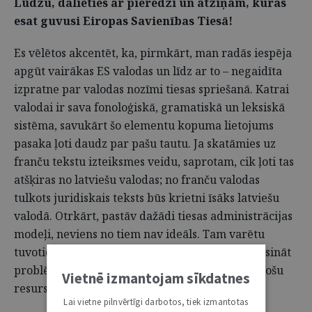
Lūdzu, dalieties ar pieredzi un atziņām, kuras
esat guvusi Eiropas Savienības Tiesā!
Es vēlētos akcentēt, ka, pirmkārt, man radās iespēja
apgūt vairākas ES valodas un līdz ar to – negaidīta
izpratne par valodas nozīmi tiesas spriešanā. Katrai
valodai ir sava fonoloģiskā, gramatiskā un leksiskā
sistēma, savukārt šo elementu kopuma lietojums
pasaka ļoti daudz par pašu tautu. Ja skatāmies uz
franču tekstu izteiksmes veidu, saprotam, cik ļoti tas
atšķiras no latviešu valodas; no franču valodas
tulkots juridiskais teksts būs krietni īsāks latviešu
valodā. Otrkārt, pastāv dažādi tiesas administrācijas
modeļi, neviens no tiem nav ideāls. Tam varētu
tuvoties, apvienojot vēlmi un spēju redzēt un risināt
problēmas ar veicamajiem uzdevumiem atbilstošu
Vietnē izmantojam sīkdatnes
resursu pieejamību.
Lai vietne pilnvērtīgi darbotos, tiek izmantotas