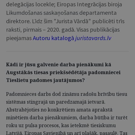
delegācijas locekle; Eiropas Integrācijas biroja
Likumdošanas saskaņošanas departamenta
direktore. Līdz šim "Jurista Vārdā" publicēti trīs
raksti, pirmais – 2020. gadā. Visas publikācijas
pieejamas
Autoru katalogā
juristavards.lv
Kādi ir jūsu galvenie darba pienākumi kā
Augstākās tiesas priekšsēdētāja padomniecei
Tieslietu padomes jautājumos?
Padomnieces darbs dod zināmu radošu brīvību tiesu
sistēmas stingrajā un paredzamajā ietvarā.
Abstrahējoties no konkrētiem amata aprakstā
minētiem darba pienākumiem, darba būtība ir turēt
roku uz pulsa procesos, kas ietekmē tiesiskumu
Latvijā, Eiropas Savienībā un arī plašāk, pasaulē. Tas