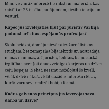
Mani visvairāk interesē tie raksti un materiāli, kas
saistīti ar ES tiesību jautājumiem, tiesību teoriju un
vēsturi.
Kāpēc jūs izvēlējāties kļūt par juristi? Vai bija
padomā arī citas iespējamās profesijas?
Skolu beidzot, domāju pievērsties žurnālistikas
studijām, bet zemapziņā bija iekritis un nostrādāja
manas mammas, arī juristes, teiktais, ka juridiskā
izglītība paver ļoti daudzveidīgas karjeras un dzīves
ceļu iespējas. Nekad neesmu nožēlojusi šo izvēli,
vēlāk dzīvē nākušas klāt dažādas interešu sfēras,
kurās varu sevi realizēt hobiju formā.
Kādus galvenos principus jūs ievērojat savā
darbā un dzīvē?