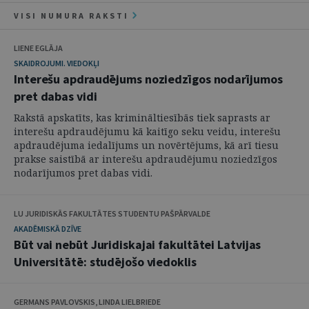
VISI NUMURA RAKSTI
LIENE EGLĀJA
SKAIDROJUMI. VIEDOKĻI
Interešu apdraudējums noziedzīgos nodarījumos
pret dabas vidi
Rakstā apskatīts, kas krimināltiesībās tiek saprasts ar
interešu apdraudējumu kā kaitīgo seku veidu, interešu
apdraudējuma iedalījums un novērtējums, kā arī tiesu
prakse saistībā ar interešu apdraudējumu noziedzīgos
nodarījumos pret dabas vidi.
LU JURIDISKĀS FAKULTĀTES STUDENTU PAŠPĀRVALDE
AKADĒMISKĀ DZĪVE
Būt vai nebūt Juridiskajai fakultātei Latvijas
Universitātē: studējošo viedoklis
GERMANS PAVLOVSKIS, LINDA LIELBRIEDE