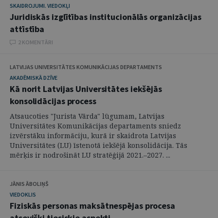
SKAIDROJUMI. VIEDOKĻI
Juridiskās izglītības institucionālās organizācijas
attīstība
2 KOMENTĀRI
LATVIJAS UNIVERSITĀTES KOMUNIKĀCIJAS DEPARTAMENTS
AKADĒMISKĀ DZĪVE
Kā norit Latvijas Universitātes iekšējās
konsolidācijas process
Atsaucoties "Jurista Vārda" lūgumam, Latvijas
Universitātes Komunikācijas departaments sniedz
izvērstāku informāciju, kurā ir skaidrota Latvijas
Universitātes (LU) īstenotā iekšējā konsolidācija. Tās
mērķis ir nodrošināt LU stratēģijā 2021.–2027. ...
JĀNIS ĀBOLIŅŠ
VIEDOKLIS
Fiziskās personas maksātnespējas procesa
atsevišķi tiesiskie aspekti