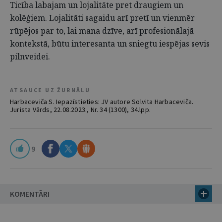
Ticība labajam un lojalitāte pret draugiem un
kolēģiem. Lojalitāti sagaidu arī pretī un vienmēr
rūpējos par to, lai mana dzīve, arī profesionālajā
kontekstā, būtu interesanta un sniegtu iespējas sevis
pilnveidei.
ATSAUCE UZ ŽURNĀLU
Harbaceviča S. Iepazīstieties: JV autore Solvita Harbaceviča.
Jurista Vārds, 22.08.2023., Nr. 34 (1300), 34.lpp.
9
KOMENTĀRI