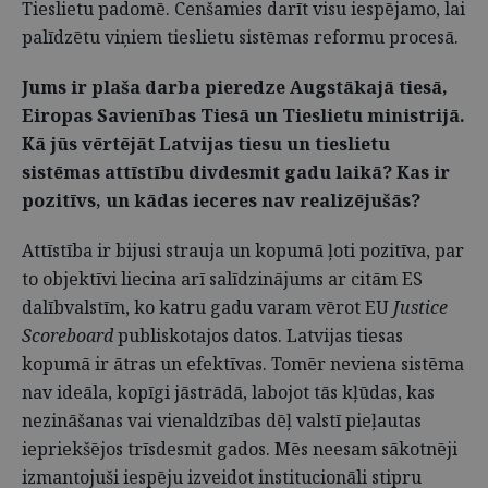
Tieslietu padomē. Cenšamies darīt visu iespējamo, lai
palīdzētu viņiem tieslietu sistēmas reformu procesā.
Jums ir plaša darba pieredze Augstākajā tiesā,
Eiropas Savienības Tiesā un Tieslietu ministrijā.
Kā jūs vērtējāt Latvijas tiesu un tieslietu
sistēmas attīstību divdesmit gadu laikā? Kas ir
pozitīvs, un kādas ieceres nav realizējušās?
Attīstība ir bijusi strauja un kopumā ļoti pozitīva, par
to objektīvi liecina arī salīdzinājums ar citām ES
dalībvalstīm, ko katru gadu varam vērot EU
Justice
Scoreboard
publiskotajos datos. Latvijas tiesas
kopumā ir ātras un efektīvas. Tomēr neviena sistēma
nav ideāla, kopīgi jāstrādā, labojot tās kļūdas, kas
nezināšanas vai vienaldzības dēļ valstī pieļautas
iepriekšējos trīsdesmit gados. Mēs neesam sākotnēji
izmantojuši iespēju izveidot institucionāli stipru