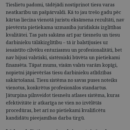
Tieslietu padomi, tādējādi nostiprinot tiesu varas
neatkarību un pašpārvaldi. Kā to jau trešo gadu pēc
kārtas liecina vienotā juristu eksāmena rezultāti, nav
pievērsta pietiekama uzmanība juridiskās izglītības
kvalitātei. Tas pats sakāms arī par tiesnešu un tiesu
darbinieku tālākizglītību – tā ir balstījusies uz
iesaistīto cilvēku entuziasmu un profesionalitāti, bet
nav bijusi valstiski, sistēmiski būvēta un pietiekami
finansēta. Tāpat mums, visām valsts varām kopīgi,
nopietni jāpievēršas tiesu darbinieku atlīdzības
sakārtošanai. Tiesu sistēma no savas puses noteiks
vienotus, konkrētus profesionālos standartus.
Jāturpina pilnveidot tiesnešu atlases sistēma, kuras
efektivitāte ir atkarīga ne vien no izvēlētās
procedūras, bet arī no pietiekami kvalificētu
kandidātu pieejamības darba tirgū.