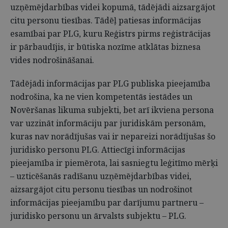
uzņēmējdarbības videi kopumā, tādējādi aizsargājot
citu personu tiesības. Tādēļ patiesas informācijas
esamībai par PLG, kuru Reģistrs pirms reģistrācijas
ir pārbaudījis, ir būtiska nozīme atklātas biznesa
vides nodrošināšanai.
Tādējādi informācijas par PLG publiska pieejamība
nodrošina, ka ne vien kompetentās iestādes un
Novēršanas likuma subjekti, bet arī ikviena persona
var uzzināt informāciju par juridiskām personām,
kuras nav norādījušas vai ir nepareizi norādījušas šo
juridisko personu PLG. Attiecīgi informācijas
pieejamība ir piemērota, lai sasniegtu leģitīmo mērķi
– uzticēšanās radīšanu uzņēmējdarbības videi,
aizsargājot citu personu tiesības un nodrošinot
informācijas pieejamību par darījumu partneru –
juridisko personu un ārvalsts subjektu – PLG.