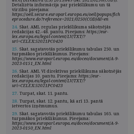
Detalizēta informācija par priekšlikumu un tā
virzību pieejama:
https://oeil.secure.europarl.europa.eu/oeil/popups/fich
eprocedure.do?reference=2021/0250(COD)&l=en
24.
Skat. AML regulas priekšlikuma sākotnējās
redakcijas 42.–48. pantu. Pieejams:
https://eur-
lex.europa.eu/legal-content/LV/TXT/?
uri=CELEX:52021PC0420
25.
Skat. sagatavotās priekšlikumu tabulas 250. un
turpmākos priekšlikumus. Pieejams:
https://www.europarl.europa.eu/doceo/document/A-9-
2023-0151_EN.html
26.
Skat. AML VI direktīvas priekšlikuma sākotnējās
redakcijas 10. pantu. Pieejams:
https://eur-
lex.europa.eu/legal-content/LV/TXT/?
uri=CELEX:52021PC0423
27.
Turpat, skat. 11. pantu.
28.
Turpat, skat. 12. pantu, kā arī 13. pantā
ietvertos izņēmumus.
29.
Skat. sagatavotās priekšlikumu tabulas 165. un
turpmākos priekšlikumus. Pieejama:
https://www.europarl.europa.eu/doceo/document/A-9-
2023-0150_EN.html