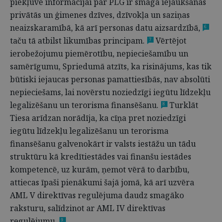
piekļuve informācijai par PLG ir smaga iejaukšanās
privātās un ģimenes dzīves, dzīvokļa un saziņas
neaizskaramībā, kā arī personas datu aizsardzībā,
6
taču tā atbilst likumības principam.
Vērtējot
7
ierobežojumu piemērotību, nepieciešamību un
samērīgumu, Spriedumā atzīts, ka risinājums, kas tik
būtiski iejaucas personas pamattiesībās, nav absolūti
nepieciešams, lai novērstu noziedzīgi iegūtu līdzekļu
legalizēšanu un terorisma finansēšanu.
Turklāt
8
Tiesa arīdzan norādīja, ka cīņa pret noziedzīgi
iegūtu līdzekļu legalizēšanu un terorisma
finansēšanu galvenokārt ir valsts iestāžu un tādu
struktūru kā kredītiestādes vai finanšu iestādes
kompetencē, uz kurām, ņemot vērā to darbību,
attiecas īpaši pienākumi šajā jomā, kā arī uzvēra
AML V direktīvas regulējuma daudz smagāko
raksturu, salīdzinot ar AML IV direktīvas
regulējumu.
9