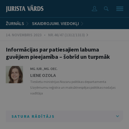
ŽURNĀLS
SKAIDROJUMI. VIEDOKĻI
14. NOVEMBRIS 2023 • NR.46/47 (1312/1313)
Informācijas par patiesajiem labuma
guvējiem pieejamība – šobrīd un turpmāk
MG. IUR., MG. OEC.
LIENE OZOLA
Tieslietu ministrijas Nozaru politikas departamenta
Uzņēmumu reģistra un maksātnespējas politikas nodaļas
vadītāja
SATURA RĀDĪTĀJS