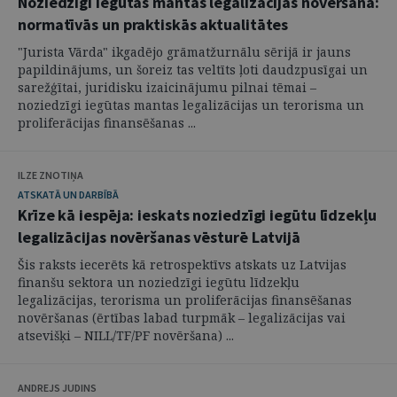
Noziedzīgi iegūtas mantas legalizācijas novēršana:
normatīvās un praktiskās aktualitātes
"Jurista Vārda" ikgadējo grāmatžurnālu sērijā ir jauns
papildinājums, un šoreiz tas veltīts ļoti daudzpusīgai un
sarežģītai, juridisku izaicinājumu pilnai tēmai –
noziedzīgi iegūtas mantas legalizācijas un terorisma un
proliferācijas finansēšanas ...
ILZE ZNOTIŅA
ATSKATĀ UN DARBĪBĀ
Krīze kā iespēja: ieskats noziedzīgi iegūtu līdzekļu
legalizācijas novēršanas vēsturē Latvijā
Šis raksts iecerēts kā retrospektīvs atskats uz Latvijas
finanšu sektora un noziedzīgi iegūtu līdzekļu
legalizācijas, terorisma un proliferācijas finansēšanas
novēršanas (ērtības labad turpmāk – legalizācijas vai
atsevišķi – NILL/TF/PF novēršana) ...
ANDREJS JUDINS