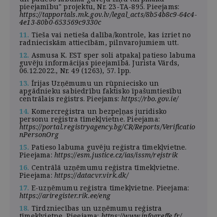
pieejamību" projektu, Nr. 23-TA-895. Pieejams:
https://tapportals.mk.gov.lv/legal_acts/8b54b8c9-64c4-
4e13-80b0-653569c9330c
11.
Tieša vai netieša dalība/kontrole, kas izriet no
radnieciskām attiecībām, pilnvarojumiem utt.
12.
Asmusa K. EST sper soli atpakaļ patieso labuma
guvēju informācijas pieejamībā. Jurista Vārds,
06.12.2022., Nr. 49 (1263), 57. lpp.
13.
Īrijas Uzņēmumu un rūpniecisko un
apgādnieku sabiedrību faktisko īpašumtiesību
centrālais reģistrs. Pieejams:
https://rbo.gov.ie/
14.
Komercreģistra un bezpeļņas juridisko
personu reģistra tīmekļvietne. Pieejama:
https://portal.registryagency.bg/CR/Reports/Verificatio
nPersonOrg
15.
Patieso labuma guvēju reģistra tīmekļvietne.
Pieejama:
https://esm.justice.cz/ias/issm/rejstrik
16.
Centrālā uzņēmumu reģistra tīmekļvietne.
Pieejama:
https://datacvr.virk.dk/
17.
E-uzņēmumu reģistra tīmekļvietne. Pieejama:
https://ariregister.rik.ee/eng
18.
Tirdzniecības un uzņēmumu reģistra
tīmekļvietne. Pieejama:
https://www.infogreffe.fr/