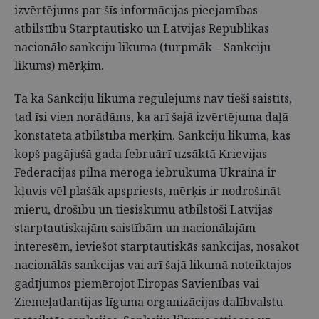
izvērtējums par šīs informācijas pieejamības
atbilstību Starptautisko un Latvijas Republikas
nacionālo sankciju likuma (turpmāk – Sankciju
likums) mērķim.
Tā kā Sankciju likuma regulējums nav tieši saistīts,
tad īsi vien norādāms, ka arī šajā izvērtējuma daļā
konstatēta atbilstība mērķim. Sankciju likuma, kas
kopš pagājušā gada februārī uzsāktā Krievijas
Federācijas pilna mēroga iebrukuma Ukrainā ir
kļuvis vēl plašāk apspriests, mērķis ir nodrošināt
mieru, drošību un tiesiskumu atbilstoši Latvijas
starptautiskajām saistībām un nacionālajām
interesēm, ieviešot starptautiskās sankcijas, nosakot
nacionālās sankcijas vai arī šajā likumā noteiktajos
gadījumos piemērojot Eiropas Savienības vai
Ziemeļatlantijas līguma organizācijas dalībvalstu