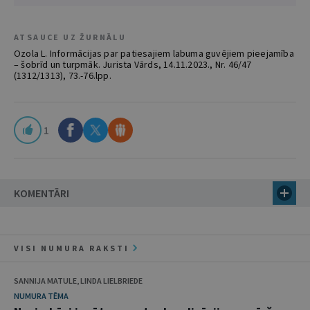
ATSAUCE UZ ŽURNĀLU
Ozola L. Informācijas par patiesajiem labuma guvējiem pieejamība
– šobrīd un turpmāk. Jurista Vārds, 14.11.2023., Nr. 46/47
(1312/1313), 73.-76.lpp.
1
KOMENTĀRI
VISI NUMURA RAKSTI
SANNIJA MATULE, LINDA LIELBRIEDE
NUMURA TĒMA