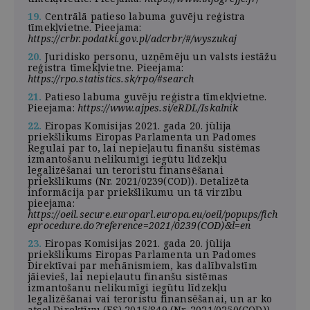
19.
Centrālā patieso labuma guvēju reģistra
tīmekļvietne. Pieejama:
https://crbr.podatki.gov.pl/adcrbr/#/wyszukaj
20.
Juridisko personu, uzņēmēju un valsts iestāžu
reģistra tīmekļvietne. Pieejama:
https://rpo.statistics.sk/rpo/#search
21.
Patieso labuma guvēju reģistra tīmekļvietne.
Pieejama:
https://www.ajpes.si/eRDL/Iskalnik
22.
Eiropas Komisijas 2021. gada 20. jūlija
priekšlikums Eiropas Parlamenta un Padomes
Regulai par to, lai nepieļautu finanšu sistēmas
izmantošanu nelikumīgi iegūtu līdzekļu
legalizēšanai un teroristu finansēšanai
priekšlikums (Nr. 2021/0239(COD)). Detalizēta
informācija par priekšlikumu un tā virzību
pieejama:
https://oeil.secure.europarl.europa.eu/oeil/popups/fich
eprocedure.do?reference=2021/0239(COD)&l=en
23.
Eiropas Komisijas 2021. gada 20. jūlija
priekšlikums Eiropas Parlamenta un Padomes
Direktīvai par mehānismiem, kas dalībvalstīm
jāievieš, lai nepieļautu finanšu sistēmas
izmantošanu nelikumīgi iegūtu līdzekļu
legalizēšanai vai teroristu finansēšanai, un ar ko
atceļ Direktīvu (ES) 2015/849 (Nr. 2021/0250(COD)).