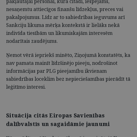
pakļautajai personai, kura citādi, iespējams,
nesaņemtu attiecīgos finanšu līdzekļus, preces vai
pakalpojumus. Līdz ar to sabiedrības ieguvums arī
Sankciju likuma mērķa kontekstā ir lielāks nekā
indivīda tiesībām un likumiskajām interesēm
nodarītais zaudējums.
Ņemot vērā iepriekš minēto, Ziņojumā konstatēts, ka
nav pamata mainīt līdzšinējo pieeju, nodrošinot
informācijas par PLG pieejamību ikvienam
sabiedrības loceklim bez nepieciešamības pierādīt tā
leģitīmo interesi.
Situācija citās Eiropas Savienības
dalībvalstīs un sagaidāmie jaunumi