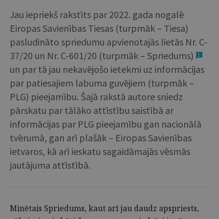
Jau iepriekš rakstīts par 2022. gada nogalē
Eiropas Savienības Tiesas (turpmāk – Tiesa)
pasludināto spriedumu apvienotajās lietās Nr. C-
37/20 un Nr. C-601/20 (turpmāk – Spriedums)
1
un par tā jau nekavējošo ietekmi uz informācijas
par patiesajiem labuma guvējiem (turpmāk –
PLG) pieejamību. Šajā rakstā autore sniedz
pārskatu par tālāko attīstību saistībā ar
informācijas par PLG pieejamību gan nacionālā
tvērumā, gan arī plašāk – Eiropas Savienības
ietvaros, kā arī ieskatu sagaidāmajās vēsmās
jautājuma attīstībā.
Minētais Spriedums, kaut arī jau daudz apspriests,