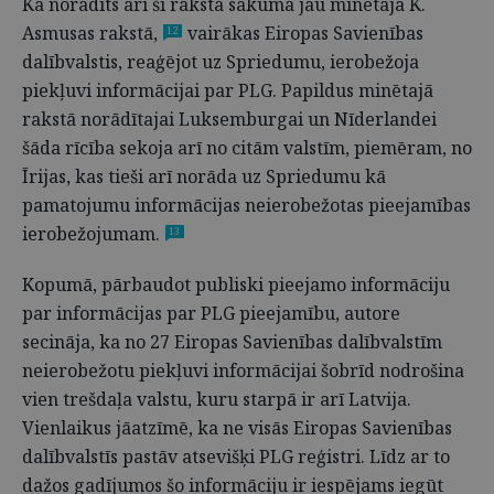
Kā norādīts arī šī raksta sākumā jau minētajā K.
Asmusas rakstā,
vairākas Eiropas Savienības
12
dalībvalstis, reaģējot uz Spriedumu, ierobežoja
piekļuvi informācijai par PLG. Papildus minētajā
rakstā norādītajai Luksemburgai un Nīderlandei
šāda rīcība sekoja arī no citām valstīm, piemēram, no
Īrijas, kas tieši arī norāda uz Spriedumu kā
pamatojumu informācijas neierobežotas pieejamības
ierobežojumam.
13
Kopumā, pārbaudot publiski pieejamo informāciju
par informācijas par PLG pieejamību, autore
secināja, ka no 27 Eiropas Savienības dalībvalstīm
neierobežotu piekļuvi informācijai šobrīd nodrošina
vien trešdaļa valstu, kuru starpā ir arī Latvija.
Vienlaikus jāatzīmē, ka ne visās Eiropas Savienības
dalībvalstīs pastāv atsevišķi PLG reģistri. Līdz ar to
dažos gadījumos šo informāciju ir iespējams iegūt