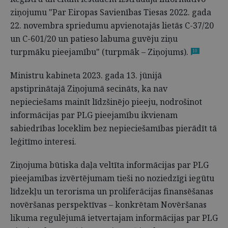
ziņojumu "Par Eiropas Savienības Tiesas 2022. gada
22. novembra spriedumu apvienotajās lietās C-37/20
un C-601/20 un patieso labuma guvēju ziņu
turpmāku pieejamību" (turpmāk – Ziņojums).
10
Ministru kabineta 2023. gada 13. jūnijā
apstiprinātajā Ziņojumā secināts, ka nav
nepieciešams mainīt līdzšinējo pieeju, nodrošinot
informācijas par PLG pieejamību ikvienam
sabiedrības loceklim bez nepieciešamības pierādīt tā
leģitīmo interesi.
Ziņojuma būtiska daļa veltīta informācijas par PLG
pieejamības izvērtējumam tieši no noziedzīgi iegūtu
līdzekļu un terorisma un proliferācijas finansēšanas
novēršanas perspektīvas – konkrētam Novēršanas
likuma regulējumā ietvertajam informācijas par PLG