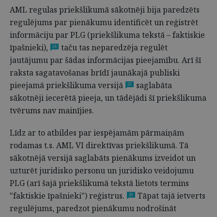
AML regulas priekšlikumā sākotnēji bija paredzēts
regulējums par pienākumu identificēt un reģistrēt
informāciju par PLG (priekšlikuma tekstā – faktiskie
īpašnieki),
taču tas neparedzēja regulēt
24
jautājumu par šādas informācijas pieejamību. Arī šī
raksta sagatavošanas brīdī jaunākajā publiski
pieejamā priekšlikuma versijā
saglabāta
25
sākotnēji iecerētā pieeja, un tādējādi šī priekšlikuma
tvērums nav mainījies.
Līdz ar to atbildes par iespējamām pārmaiņām
rodamas t.s. AML VI direktīvas priekšlikumā. Tā
sākotnējā versijā saglabāts pienākums izveidot un
uzturēt juridisko personu un juridisko veidojumu
PLG (arī šajā priekšlikumā tekstā lietots termins
"faktiskie īpašnieki") reģistrus.
Tāpat tajā ietverts
26
regulējums, paredzot pienākumu nodrošināt