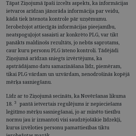
Tāpat Ziņojumā īpaši izcelts aspekts, ka informācijas
ietvaros arīdzan jānorāda informācija par veidu,
kādā tiek īstenota kontrole pār uzņēmumu.
Ierobežojot attiecīgās informācijas pieejamību,
neatspoguļojot sasaisti ar konkrēto PLG, var tikt
panākts maldinošs rezultāts, jo nebūs saprotams,
caur kuru personu PLG īsteno kontroli. Tādējādi
Ziņojumā arīdzan sniegts izvērtējums, ka
apstrādājamo datu samazināšana līdz, piemēram,
tikai PLG vārdam un uzvārdam, nenodrošinās kopējā
mērķa sasniegšanu.
Līdz ar to Ziņojumā secināts, ka Novēršanas likuma
3
18.
pantā ietvertais regulējums ir nepieciešams
leģitīmo mērķu sasniegšanai, jo ar minēto tiesību
normu jau ir izmantoti visi saudzējošākie līdzekļi,
kurus izvēloties personu pamattiesības tiktu
ierobežotas mazāk.