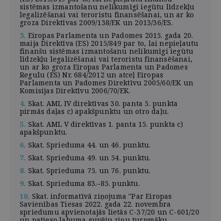
sistēmas izmantošanu nelikumīgi iegūtu līdzekļu
legalizēšanai vai teroristu finansēšanai, un ar ko
groza Direktīvas 2009/138/EK un 2013/36/ES.
3.
Eiropas Parlamenta un Padomes 2015. gada 20.
maija Direktīva (ES) 2015/849 par to, lai nepieļautu
finanšu sistēmas izmantošanu nelikumīgi iegūtu
līdzekļu legalizēšanai vai teroristu finansēšanai,
un ar ko groza Eiropas Parlamenta un Padomes
Regulu (ES) Nr. 684/2012 un atceļ Eiropas
Parlamenta un Padomes Direktīvu 2005/60/EK un
Komisijas Direktīvu 2006/70/EK.
4.
Skat. AML IV direktīvas 30. panta 5. punkta
pirmās daļas c) apakšpunktu un otro daļu.
5.
Skat. AML V direktīvas 1. panta 15. punkta c)
apakšpunktu.
6.
Skat. Sprieduma 44. un 46. punktu.
7.
Skat. Sprieduma 49. un 54. punktu.
8.
Skat. Sprieduma 75. un 76. punktu.
9.
Skat. Sprieduma 83.–85. punktu.
10.
Skat. informatīvā ziņojuma "Par Eiropas
Savienības Tiesas 2022. gada 22. novembra
spriedumu apvienotajās lietās C-37/20 un C-601/20
un patieso labuma guvēju ziņu turpmāku