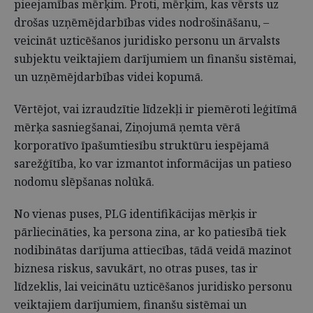
pieejamības mērķim. Proti, mērķim, kas vērsts uz
drošas uzņēmējdarbības vides nodrošināšanu, –
veicināt uzticēšanos juridisko personu un ārvalsts
subjektu veiktajiem darījumiem un finanšu sistēmai,
un uzņēmējdarbības videi kopumā.
Vērtējot, vai izraudzītie līdzekļi ir piemēroti leģitīmā
mērķa sasniegšanai, Ziņojumā ņemta vērā
korporatīvo īpašumtiesību struktūru iespējamā
sarežģītība, ko var izmantot informācijas un patieso
nodomu slēpšanas nolūkā.
No vienas puses, PLG identifikācijas mērķis ir
pārliecināties, ka persona zina, ar ko patiesībā tiek
nodibinātas darījuma attiecības, tādā veidā mazinot
biznesa riskus, savukārt, no otras puses, tas ir
līdzeklis, lai veicinātu uzticēšanos juridisko personu
veiktajiem darījumiem, finanšu sistēmai un