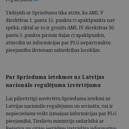
Tādējādi ar Spriedumu tika atzīts, ka AML V
direktīvas 1. panta 15. punkta c) apakšpunkts nav
spēkā, ciktāl ar to ir grozīts AML IV direktīvas 30.
panta 5. punkta pirmās daļas c) apakšpunkts,
attiecībā uz informācijas par PLG nepārtrauktu
pieejamību ikvienam sabiedrības loceklim.
Par Sprieduma ietekmes uz Latvijas
nacionālo regulējumu izvērtējumu
Lai pilnvērtīgi novērtētu Sprieduma ietekmi uz
Latvijas nacionālo regulējumu un secinātu, vai ir
nepieciešams veikt izmaiņas informācijas par PLG
pieejamībā, Tieslietu ministrija sadarbībā ar
Reģistru un citām iestādēm izstrādāja informatīvo