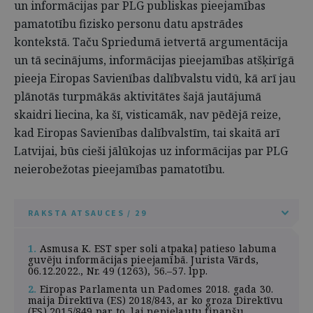
un informācijas par PLG publiskas pieejamības
pamatotību fizisko personu datu apstrādes
kontekstā. Taču Spriedumā ietvertā argumentācija
un tā secinājums, informācijas pieejamības atšķirīgā
pieeja Eiropas Savienības dalībvalstu vidū, kā arī jau
plānotās turpmākās aktivitātes šajā jautājumā
skaidri liecina, ka šī, visticamāk, nav pēdējā reize,
kad Eiropas Savienības dalībvalstīm, tai skaitā arī
Latvijai, būs cieši jālūkojas uz informācijas par PLG
neierobežotas pieejamības pamatotību.
RAKSTA ATSAUCES / 29
1.
Asmusa K. EST sper soli atpakaļ patieso labuma
guvēju informācijas pieejamībā. Jurista Vārds,
06.12.2022., Nr. 49 (1263), 56.–57. lpp.
2.
Eiropas Parlamenta un Padomes 2018. gada 30.
maija Direktīva (ES) 2018/843, ar ko groza Direktīvu
(ES) 2015/849 par to, lai nepieļautu finanšu