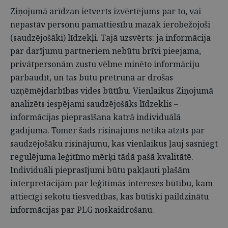
Ziņojumā arīdzan ietverts izvērtējums par to, vai
nepastāv personu pamattiesību mazāk ierobežojoši
(saudzējošāki) līdzekļi. Tajā uzsvērts: ja informācija
par darījumu partneriem nebūtu brīvi pieejama,
privātpersonām zustu vēlme minēto informāciju
pārbaudīt, un tas būtu pretrunā ar drošas
uzņēmējdarbības vides būtību. Vienlaikus Ziņojumā
analizēts iespējami saudzējošāks līdzeklis –
informācijas pieprasīšana katrā individuālā
gadījumā. Tomēr šāds risinājums netika atzīts par
saudzējošāku risinājumu, kas vienlaikus ļauj sasniegt
regulējuma leģitīmo mērķi tādā pašā kvalitātē.
Individuāli pieprasījumi būtu pakļauti plašām
interpretācijām par leģitīmās intereses būtību, kam
attiecīgi sekotu tiesvedības, kas būtiski paildzinātu
informācijas par PLG noskaidrošanu.