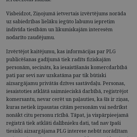
Visbeidzot, Ziņojumā ietvertais izvērtējums norāda
uz sabiedrības lielāku iegūto labumu iepretim
indivīda tiesībām un likumiskajām interesēm
nodarīto zaudējumu.
Izvērtējot kaitējumu, kas informācijas par PLG
publicēšanas gadījumā tiek radīts fiziskajām
personām, secināts, ka iesaistīšanās komercdarbībā
pati par sevi nav uzskatāma par tik būtiski
aizsargājamu privātās dzīves sastāvdaļu. Personas,
iesaistoties atklātā saimnieciskā darbībā, reģistrējot
komersantu, nevar cerēt un paļauties, ka šīs ir ziņas,
kuras netiek izpaustas citām personām vai nedrīkst
nonākt citu personu rīcībā. Tāpat, ja vispārpieejamā
reģistrā tiek atklāti dalībnieku dati, tad nav īpaši
tiesiski aizsargājama PLG interese nebūt norādītam