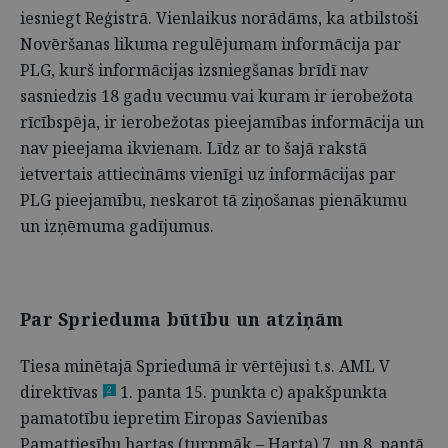
iesniegt Reģistrā. Vienlaikus norādāms, ka atbilstoši
Novēršanas likuma regulējumam informācija par
PLG, kurš informācijas izsniegšanas brīdī nav
sasniedzis 18 gadu vecumu vai kuram ir ierobežota
rīcībspēja, ir ierobežotas pieejamības informācija un
nav pieejama ikvienam. Līdz ar to šajā rakstā
ietvertais attiecināms vienīgi uz informācijas par
PLG pieejamību, neskarot tā ziņošanas pienākumu
un izņēmuma gadījumus.
Par Sprieduma būtību un atziņām
Tiesa minētajā Spriedumā ir vērtējusi t.s. AML V
direktīvas
1. panta 15. punkta c) apakšpunkta
2
pamatotību iepretim Eiropas Savienības
Pamattiesību hartas (turpmāk – Harta) 7. un 8. pantā