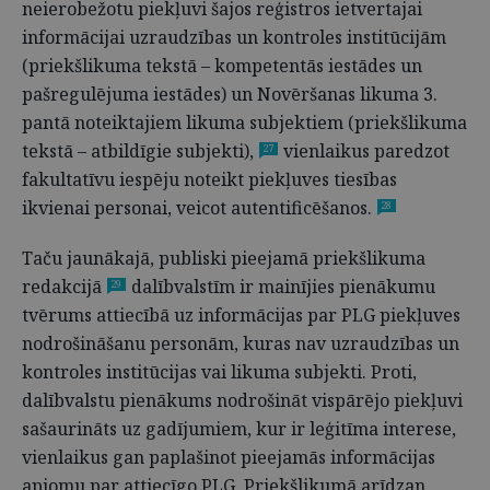
neierobežotu piekļuvi šajos reģistros ietvertajai
informācijai uzraudzības un kontroles institūcijām
(priekšlikuma tekstā – kompetentās iestādes un
pašregulējuma iestādes) un Novēršanas likuma 3.
pantā noteiktajiem likuma subjektiem (priekšlikuma
tekstā – atbildīgie subjekti),
vienlaikus paredzot
27
fakultatīvu iespēju noteikt piekļuves tiesības
ikvienai personai, veicot autentificēšanos.
28
Taču jaunākajā, publiski pieejamā priekšlikuma
redakcijā
dalībvalstīm ir mainījies pienākumu
29
tvērums attiecībā uz informācijas par PLG piekļuves
nodrošināšanu personām, kuras nav uzraudzības un
kontroles institūcijas vai likuma subjekti. Proti,
dalībvalstu pienākums nodrošināt vispārējo piekļuvi
sašaurināts uz gadījumiem, kur ir leģitīma interese,
vienlaikus gan paplašinot pieejamās informācijas
apjomu par attiecīgo PLG. Priekšlikumā arīdzan