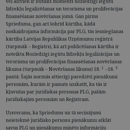
vēl aizvien ir būtisks moments noziedzīgi iegūtu
līdzekļu legalizēšanas un terorisma un proliferācijas
finansēšanas novēršanas jomā. Gan pirms
Sprieduma, gan arī šobrīd kārtība, kādā
noskaidrojama informācija par PLG, tās iesniegšanas
kārtība Latvijas Republikas Uzņēmumu reģistrā
(turpmāk – Reģistrs), kā arī publicēšanas kārtība ir
noteikta Noziedzīgi iegūtu līdzekļu legalizācijas un
terorisma un proliferācijas finansēšanas novēršanas
1
3
likuma (turpmāk – Novēršanas likums) 18.
–18.
pantā. Šajās normās attiecīgi paredzēti pienākumi
personām, kurām ir pamats uzskatīt, ka tās ir
kļuvušas par juridiskas personas PLG, pašām
juridiskajām personām un Reģistram.
Uzsverams, ka Spriedums un tā secinājumi
neietekmē juridisko personu pienākumu atklāt
savus PLG un pienākumu minēto informāciju