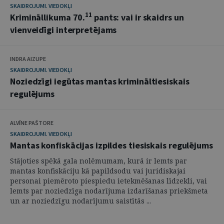
SKAIDROJUMI. VIEDOKĻI
11
Krimināllikuma 70.
pants: vai ir skaidrs un
vienveidīgi interpretējams
INDRA AIZUPE
SKAIDROJUMI. VIEDOKĻI
Noziedzīgi iegūtas mantas krimināltiesiskais
regulējums
ALVĪNE PAŠTORE
SKAIDROJUMI. VIEDOKĻI
Mantas konfiskācijas izpildes tiesiskais regulējums
Stājoties spēkā gala nolēmumam, kurā ir lemts par
mantas konfiskāciju kā papildsodu vai juridiskajai
personai piemēroto piespiedu ietekmēšanas līdzekli, vai
lemts par noziedzīga nodarījuma izdarīšanas priekšmeta
un ar noziedzīgu nodarījumu saistītās ...