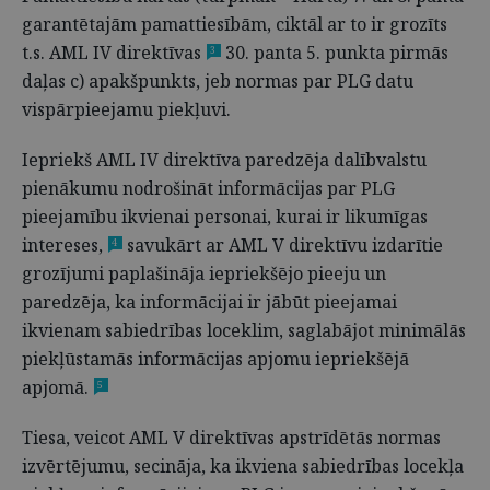
garantētajām pamattiesībām, ciktāl ar to ir grozīts
t.s. AML IV direktīvas
30. panta 5. punkta pirmās
3
daļas c) apakšpunkts, jeb normas par PLG datu
vispārpieejamu piekļuvi.
Iepriekš AML IV direktīva paredzēja dalībvalstu
pienākumu nodrošināt informācijas par PLG
pieejamību ikvienai personai, kurai ir likumīgas
intereses,
savukārt ar AML V direktīvu izdarītie
4
grozījumi paplašināja iepriekšējo pieeju un
paredzēja, ka informācijai ir jābūt pieejamai
ikvienam sabiedrības loceklim, saglabājot minimālās
piekļūstamās informācijas apjomu iepriekšējā
apjomā.
5
Tiesa, veicot AML V direktīvas apstrīdētās normas
izvērtējumu, secināja, ka ikviena sabiedrības locekļa