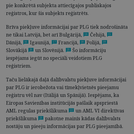
pie konkrētā subjekta attiecīgajos publiskajos
reģistros, kur šis subjekts reģistrēts.
Brīva piekļuve informācijai par PLG tiek nodrošināta
ne tikai Latvijā, bet arī Bulgārijā,
Čehijā,
14
15
Dānijā,
Igaunijā,
Francijā,
Polijā,
16
17
18
19
Slovākijā
un Slovēnijā.
Šo informāciju
20
21
iespējams iegūt no speciāli veidotiem PLG
reģistriem.
Taču lielākajā daļā dalībvalstu piekļuve informācijai
par PLG ir ierobežota vai tīmekļvietnēs pieejamu
reģistru vēl nav (Itālijā un Spānijā). Iespējams, ka
Eiropas Savienības institūcijās pašlaik apspriestā
AML regulas priekšlikuma
un AML VI direktīvas
22
priekšlikuma
pakotne mainīs kādas dalībvalsts
23
nostāju un pieeju informācijas par PLG pieejamībā.