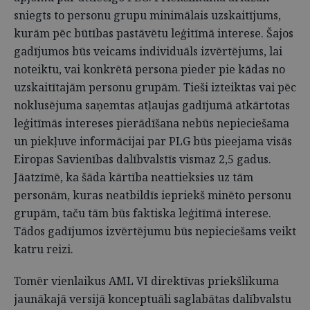
sniegts to personu grupu minimālais uzskaitījums,
kurām pēc būtības pastāvētu leģitīmā interese. Šajos
gadījumos būs veicams individuāls izvērtējums, lai
noteiktu, vai konkrētā persona pieder pie kādas no
uzskaitītajām personu grupām. Tieši izteiktas vai pēc
noklusējuma saņemtas atļaujas gadījumā atkārtotas
leģitīmās intereses pierādīšana nebūs nepieciešama
un piekļuve informācijai par PLG būs pieejama visās
Eiropas Savienības dalībvalstīs vismaz 2,5 gadus.
Jāatzīmē, ka šāda kārtība neattieksies uz tām
personām, kuras neatbildīs iepriekš minēto personu
grupām, taču tām būs faktiska leģitīmā interese.
Tādos gadījumos izvērtējumu būs nepieciešams veikt
katru reizi.
Tomēr vienlaikus AML VI direktīvas priekšlikuma
jaunākajā versijā konceptuāli saglabātas dalībvalstu