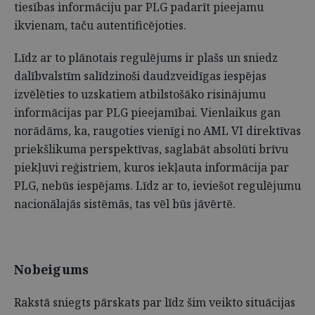
tiesības informāciju par PLG padarīt pieejamu
ikvienam, taču autentificējoties.
Līdz ar to plānotais regulējums ir plašs un sniedz
dalībvalstīm salīdzinoši daudzveidīgas iespējas
izvēlēties to uzskatiem atbilstošāko risinājumu
informācijas par PLG pieejamībai. Vienlaikus gan
norādāms, ka, raugoties vienīgi no AML VI direktīvas
priekšlikuma perspektīvas, saglabāt absolūti brīvu
piekļuvi reģistriem, kuros iekļauta informācija par
PLG, nebūs iespējams. Līdz ar to, ieviešot regulējumu
nacionālajās sistēmās, tas vēl būs jāvērtē.
Nobeigums
Rakstā sniegts pārskats par līdz šim veikto situācijas