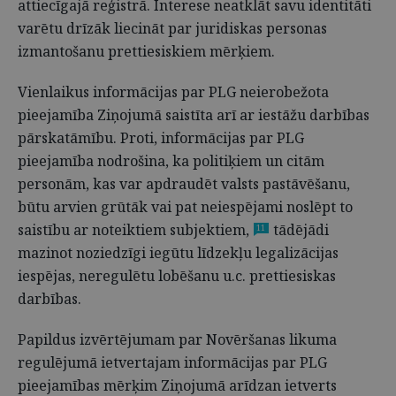
attiecīgajā reģistrā. Interese neatklāt savu identitāti
varētu drīzāk liecināt par juridiskas personas
izmantošanu prettiesiskiem mērķiem.
Vienlaikus informācijas par PLG neierobežota
pieejamība Ziņojumā saistīta arī ar iestāžu darbības
pārskatāmību. Proti, informācijas par PLG
pieejamība nodrošina, ka politiķiem un citām
personām, kas var apdraudēt valsts pastāvēšanu,
būtu arvien grūtāk vai pat neiespējami noslēpt to
saistību ar noteiktiem subjektiem,
tādējādi
11
mazinot noziedzīgi iegūtu līdzekļu legalizācijas
iespējas, neregulētu lobēšanu u.c. prettiesiskas
darbības.
Papildus izvērtējumam par Novēršanas likuma
regulējumā ietvertajam informācijas par PLG
pieejamības mērķim Ziņojumā arīdzan ietverts