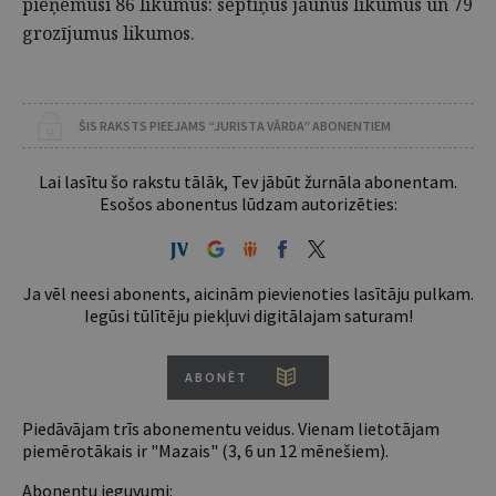
pieņēmusi 86 likumus: septiņus jaunus likumus un 79
grozījumus likumos.
ŠIS RAKSTS PIEEJAMS “JURISTA VĀRDA” ABONENTIEM
Lai lasītu šo rakstu tālāk, Tev jābūt žurnāla abonentam.
Esošos abonentus lūdzam autorizēties:
Ja vēl neesi abonents, aicinām pievienoties lasītāju pulkam.
Iegūsi tūlītēju piekļuvi digitālajam saturam!
ABONĒT
Piedāvājam trīs abonementu veidus. Vienam lietotājam
piemērotākais ir "Mazais" (3, 6 un 12 mēnešiem).
Abonentu ieguvumi: