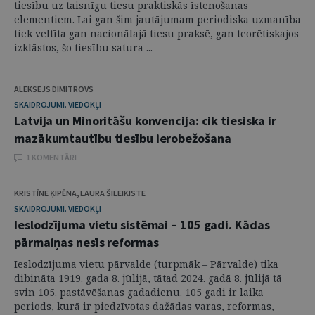
tiesību uz taisnīgu tiesu praktiskās īstenošanas
elementiem. Lai gan šim jautājumam periodiska uzmanība
tiek veltīta gan nacionālajā tiesu praksē, gan teorētiskajos
izklāstos, šo tiesību satura ...
ALEKSEJS DIMITROVS
SKAIDROJUMI. VIEDOKĻI
Latvija un Minoritāšu konvencija: cik tiesiska ir
mazākumtautību tiesību ierobežošana
1 KOMENTĀRI
KRISTĪNE ĶIPĒNA, LAURA ŠILEIKISTE
SKAIDROJUMI. VIEDOKĻI
Ieslodzījuma vietu sistēmai – 105 gadi. Kādas
pārmaiņas nesīs reformas
Ieslodzījuma vietu pārvalde (turpmāk – Pārvalde) tika
dibināta 1919. gada 8. jūlijā, tātad 2024. gadā 8. jūlijā tā
svin 105. pastāvēšanas gadadienu. 105 gadi ir laika
periods, kurā ir piedzīvotas dažādas varas, reformas,