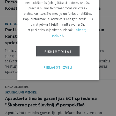
Personvārdu rakstība dokumentos: Lietuvas
nepieciešamās (obligātās) sīkdatnes. Ar Jūsu
Konstitucionālās tiesas judikatūra 2023. gadā
piekrišanu var tikt izmantotas vēl citas –
statistikas, sociālo mediju un funkcionalitātes.
Papildinformācijai atveriet "Pielāgot izvēli". Jūs
INTERVIJA
varat jebkurā brīdī mainīt savu izvēli,
Par Lietuvas konstitūcijas izstrādes līkločiem un
atgriežoties šajā vietnē. Plašāk –
sīkdatņu
konstitucionālās tiesas svarīgākajiem
politikā
.
spriedumiem
Lietuvas un Latvijas konstitucionālās tiesības vēstures
PIEŅEMT VISAS
perspektīvā attīstījušās atšķirīgi. Lai sniegtu nelielu
ieskatu Latvijas juristiem Lietuvas konstitucionālo tiesību
vēsturē un tagadnē, būtiskākajos konstitucionālās tiesas
PIELĀGOT IZVĒLI
spriedumos un ...
LINDA LIELBRIEDE
SKAIDROJUMI. VIEDOKĻI
Apsūdzētā tiesību garantijas ECT sprieduma
"Škoberne pret Slovēniju" perspektīvā
Apsūdzētā tiesisko garantiju pietiekamība ir viens no