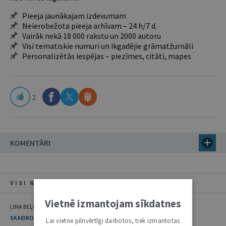
Pieeja jaunākajam izdevumam
Neierobežota pieeja arhīvam – 24 h/7 d.
Vairāk nekā 18 000 rakstu un 2000 autoru
Visi tematiskie numuri un ikgadējie grāmatžurnāli
Personalizētās iespējas – piezīmes, citāti, mapes
2
KOMENTĀRI
VISI NUMURA RAKSTI
Vietnē izmantojam sīkdatnes
LINA BEĻUNIENE
SKAIDROJUMI. VIEDOKĻI
Lai vietne pilnvērtīgi darbotos, tiek izmantotas