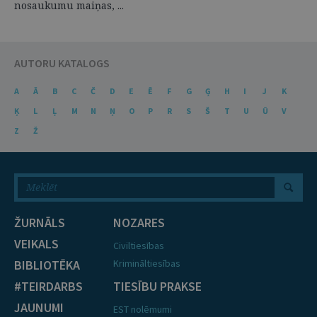
nosaukumu maiņas, ...
AUTORU KATALOGS
A
Ā
B
C
Č
D
E
Ē
F
G
Ģ
H
I
J
K
Ķ
L
Ļ
M
N
Ņ
O
P
R
S
Š
T
U
Ū
V
Z
Ž
ŽURNĀLS
NOZARES
VEIKALS
Civiltiesības
BIBLIOTĒKA
Krimināltiesības
#TEIRDARBS
TIESĪBU PRAKSE
JAUNUMI
EST nolēmumi