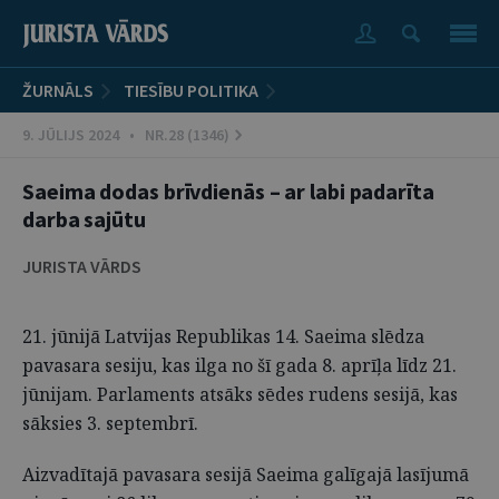
ŽURNĀLS
TIESĪBU POLITIKA
9. JŪLIJS 2024 • NR.28 (1346)
Saeima dodas brīvdienās – ar labi padarīta
darba sajūtu
JURISTA VĀRDS
21. jūnijā Latvijas Republikas 14. Saeima slēdza
pavasara sesiju, kas ilga no šī gada 8. aprīļa līdz 21.
jūnijam. Parlaments atsāks sēdes rudens sesijā, kas
sāksies 3. septembrī.
Aizvadītajā pavasara sesijā Saeima galīgajā lasījumā