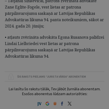
– Tatjanai Sinkevičai, patrons zvērināta advokāte
Zane Eglīte-Fogele, vest lietas ar patrona
pārpilnvarojumu saskaņā ar Latvijas Republikas
Advokatūras likuma 94. panta noteikumiem, sākot ar
2024. gada 20. jūniju;
• atļauts zvērināta advokāta Egona Rusanova palīdzei
Lindai Lielbriedei vest lietas ar patrona
pārpilnvarojumu saskaņā ar Latvijas Republikas
Advokatūras likuma 94.
ŠIS RAKSTS PIEEJAMS “JURISTA VĀRDA” ABONENTIEM
Lai lasītu šo rakstu tālāk, Tev jābūt žurnāla abonentam.
Esošos abonentus lūdzam autorizēties: