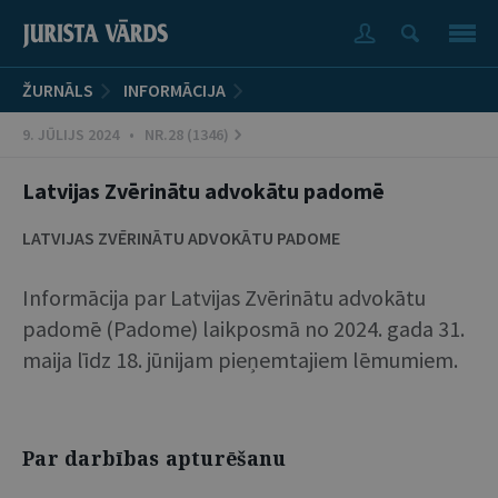
ŽURNĀLS
INFORMĀCIJA
9. JŪLIJS 2024 • NR.28 (1346)
Latvijas Zvērinātu advokātu padomē
LATVIJAS ZVĒRINĀTU ADVOKĀTU PADOME
Informācija par Latvijas Zvērinātu advokātu
padomē (Padome) laikposmā no 2024. gada 31.
maija līdz 18. jūnijam pieņemtajiem lēmumiem.
Par darbības apturēšanu