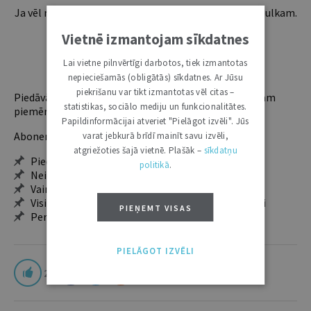
Ja vēl neesi abonents, aicinām pievienoties lasītāju pulkam.
Iegūsi tūlītēju piekļuvi digitālajam saturam!
Vietnē izmantojam sīkdatnes
Lai vietne pilnvērtīgi darbotos, tiek izmantotas
ABONĒT
nepieciešamās (obligātās) sīkdatnes. Ar Jūsu
piekrišanu var tikt izmantotas vēl citas –
Piedāvājam trīs abonementu veidus. Vienam lietotājam
statistikas, sociālo mediju un funkcionalitātes.
piemērotākais ir "Mazais" (3, 6 un 12 mēnešiem).
Papildinformācijai atveriet "Pielāgot izvēli". Jūs
Abonentu ieguvumi:
varat jebkurā brīdī mainīt savu izvēli,
atgriežoties šajā vietnē. Plašāk –
sīkdatņu
Pieeja jaunākajam izdevumam
politikā
.
Neierobežota pieeja arhīvam – 24 h/7 d.
Vairāk nekā 18 000 rakstu un 2000 autoru
Visi tematiskie numuri un ikgadējie grāmatžurnāli
PIEŅEMT VISAS
Personalizētās iespējas – piezīmes, citāti, mapes
PIELĀGOT IZVĒLI
2