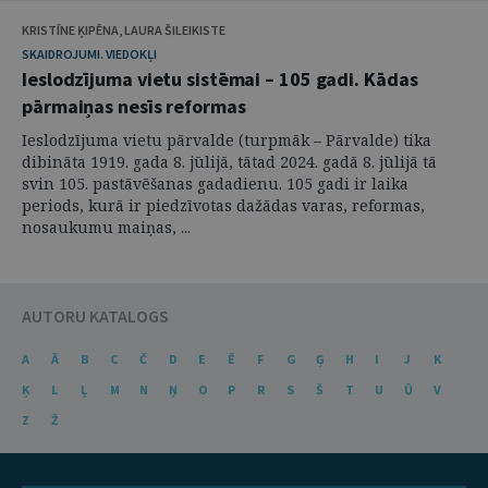
KRISTĪNE ĶIPĒNA, LAURA ŠILEIKISTE
SKAIDROJUMI. VIEDOKĻI
Ieslodzījuma vietu sistēmai – 105 gadi. Kādas
pārmaiņas nesīs reformas
Ieslodzījuma vietu pārvalde (turpmāk – Pārvalde) tika
dibināta 1919. gada 8. jūlijā, tātad 2024. gadā 8. jūlijā tā
svin 105. pastāvēšanas gadadienu. 105 gadi ir laika
periods, kurā ir piedzīvotas dažādas varas, reformas,
nosaukumu maiņas, ...
AUTORU KATALOGS
A
Ā
B
C
Č
D
E
Ē
F
G
Ģ
H
I
J
K
Ķ
L
Ļ
M
N
Ņ
O
P
R
S
Š
T
U
Ū
V
Z
Ž