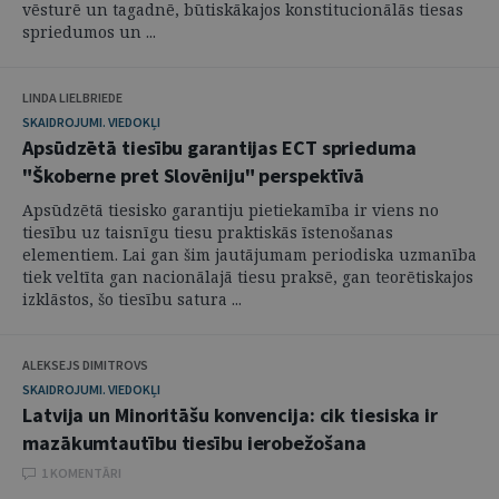
vēsturē un tagadnē, būtiskākajos konstitucionālās tiesas
spriedumos un ...
LINDA LIELBRIEDE
SKAIDROJUMI. VIEDOKĻI
Apsūdzētā tiesību garantijas ECT sprieduma
"Škoberne pret Slovēniju" perspektīvā
Apsūdzētā tiesisko garantiju pietiekamība ir viens no
tiesību uz taisnīgu tiesu praktiskās īstenošanas
elementiem. Lai gan šim jautājumam periodiska uzmanība
tiek veltīta gan nacionālajā tiesu praksē, gan teorētiskajos
izklāstos, šo tiesību satura ...
ALEKSEJS DIMITROVS
SKAIDROJUMI. VIEDOKĻI
Latvija un Minoritāšu konvencija: cik tiesiska ir
mazākumtautību tiesību ierobežošana
1 KOMENTĀRI