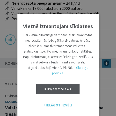
Neierobežota pieeja arhīvam – 24 h/7 d.
Vairāk nekā 18 000 rakstu un 2000 autoru
Visi tematiskie numuri un ikgadējie grāmatžurnāli
Personalizētās iespējas – piezīmes, citāti, mapes
Vietnē izmantojam sīkdatnes
Lai vietne pilnvērtīgi darbotos, tiek izmantotas
0
nepieciešamās (obligātās) sīkdatnes. Ar Jūsu
piekrišanu var tikt izmantotas vēl citas –
statistikas, sociālo mediju un funkcionalitātes.
Papildinformācijai atveriet "Pielāgot izvēli". Jūs
varat jebkurā brīdī mainīt savu izvēli,
KOMENTĀRI
atgriežoties šajā vietnē. Plašāk –
sīkdatņu
politikā
.
VISI NUMURA RAKSTI
PIEŅEMT VISAS
EDVĪNS DANOVSKIS
SKAIDROJUMI. VIEDOKĻI
PIELĀGOT IZVĒLI
Valsts pārvaldes iestādes statuss un pārstāvība
tiesā