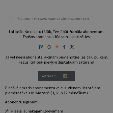
ŠIS RAKSTS PIEEJAMS “JURISTA VĀRDA” ABONENTIEM
Lai lasītu šo rakstu tālāk, Tev jābūt žurnāla abonentam.
Esošos abonentus lūdzam autorizēties:
Ja vēl neesi abonents, aicinām pievienoties lasītāju pulkam.
Iegūsi tūlītēju piekļuvi digitālajam saturam!
ABONĒT
Piedāvājam trīs abonementu veidus. Vienam lietotājam
piemērotākais ir "Mazais" (3, 6 un 12 mēnešiem).
Abonentu ieguvumi:
Pieeja jaunākajam izdevumam