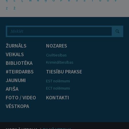
Ķ
L
Ļ
M
N
Ņ
O
P
R
S
Š
T
U
Ū
V
Z
Ž
ŽURNĀLS
NOZARES
VEIKALS
Civiltiesības
BIBLIOTĒKA
Krimināltiesības
#TEIRDARBS
TIESĪBU PRAKSE
JAUNUMI
EST nolēmumi
AFIŠA
ECT nolēmumi
FOTO / VIDEO
KONTAKTI
VĒSTKOPA