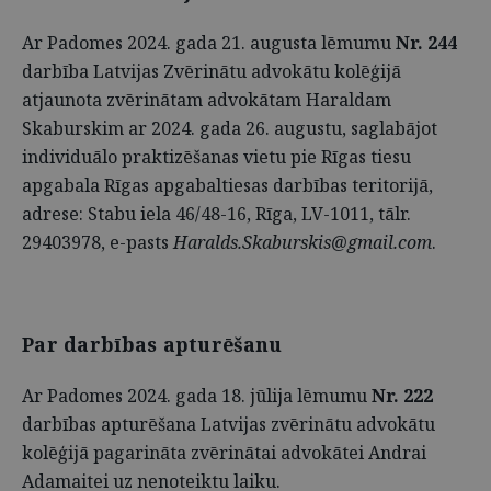
Ar Padomes 2024. gada 21. augusta lēmumu
Nr. 244
darbība Latvijas Zvērinātu advokātu kolēģijā
atjaunota zvērinātam advokātam Haraldam
Skaburskim ar 2024. gada 26. augustu, saglabājot
individuālo praktizēšanas vietu pie Rīgas tiesu
apgabala Rīgas apgabaltiesas darbības teritorijā,
adrese: Stabu iela 46/48-16, Rīga, LV-1011, tālr.
29403978, e-pasts
Haralds.Skaburskis@gmail.com
.
Par darbības apturēšanu
Ar Padomes 2024. gada 18. jūlija lēmumu
Nr. 222
darbības apturēšana Latvijas zvērinātu advokātu
kolēģijā pagarināta zvērinātai advokātei Andrai
Adamaitei uz nenoteiktu laiku.