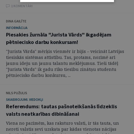
1 KOMENTĀRI
DINA GAILĪTE
INFORMĀCIJA
Piesakies žurnāla "Jurista Vārds" ikgadējam
pētniecisko darbu konkursam!
"Jurista Vārda" mērķis vienmēr ir bijis – veicināt Latvijas
tiesiskās sistēmas attīstību. Tas, protams, nozīmē arī
jaunu ideju un jaunu talantu meklējumus. Tieši tādēļ
"Jurista Vārds" ik gadu rīko tiesību zinātņu studentu
pētniecisko darbu konkursu, ...
NILS PUŽULIS
SKAIDROJUMI. VIEDOKĻI
Referendums: tautas pašnoteikšanās līdzeklis
valsts neatkarības dibināšanai
Viena no pazīmēm, kas raksturo valsti, ir tās tauta, un
nereti valstis sevi uzskata par kādas vienotas nācijas