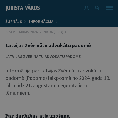
ŽURNĀLS
INFORMĀCIJA
3. SEPTEMBRIS 2024 • NR.36 (1354)
Latvijas Zvērinātu advokātu padomē
LATVIJAS ZVĒRINĀTU ADVOKĀTU PADOME
Informācija par Latvijas Zvērinātu advokātu
padomē (Padome) laikposmā no 2024. gada 18.
jūlija līdz 21. augustam pieņemtajiem
lēmumiem.
Par darbības atjaunošanu