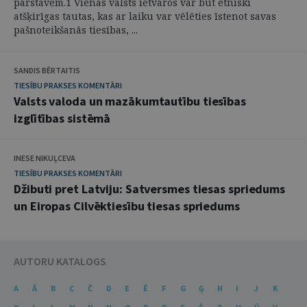
pārstāvēm.1 Vienas valsts ietvaros var būt etniski
atšķirīgas tautas, kas ar laiku var vēlēties īstenot savas
pašnoteikšanās tiesības, ...
SANDIS BĒRTAITIS
TIESĪBU PRAKSES KOMENTĀRI
Valsts valoda un mazākumtautību tiesības
izglītības sistēmā
INESE NIKUĻCEVA
TIESĪBU PRAKSES KOMENTĀRI
Džibuti pret Latviju: Satversmes tiesas spriedums
un Eiropas Cilvēktiesību tiesas spriedums
AUTORU KATALOGS
A
Ā
B
C
Č
D
E
Ē
F
G
Ģ
H
I
J
K