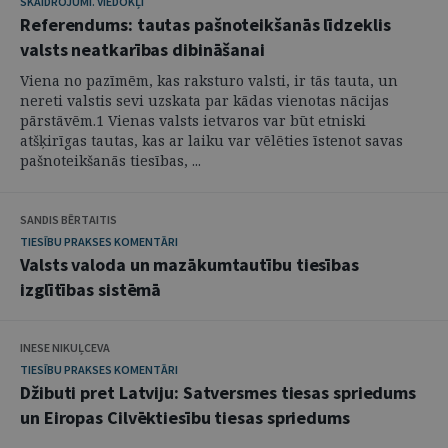
SKAIDROJUMI. VIEDOKĻI
Referendums: tautas pašnoteikšanās līdzeklis
valsts neatkarības dibināšanai
Viena no pazīmēm, kas raksturo valsti, ir tās tauta, un
nereti valstis sevi uzskata par kādas vienotas nācijas
pārstāvēm.1 Vienas valsts ietvaros var būt etniski
atšķirīgas tautas, kas ar laiku var vēlēties īstenot savas
pašnoteikšanās tiesības, ...
SANDIS BĒRTAITIS
TIESĪBU PRAKSES KOMENTĀRI
Valsts valoda un mazākumtautību tiesības
izglītības sistēmā
INESE NIKUĻCEVA
TIESĪBU PRAKSES KOMENTĀRI
Džibuti pret Latviju: Satversmes tiesas spriedums
un Eiropas Cilvēktiesību tiesas spriedums