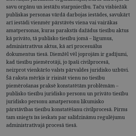
savu orgānu un iestāžu starpniecību. Taču visbiežāk
publiskas personas vārdā darbojas iestādes, savukārt
arī iestādi vienmēr pārstāvēs viena vai vairākas
amatpersonas, kuras parakstīs dažādus tiesību aktus
kā privāto, tā publisko tiesību jomā – līgumus,
administratīvus aktus, kā arī procesuālus
dokumentus tiesā. Diemžēl vēl joprojām ir gadījumi,
kad tiesību piemērotāji, jo īpaši civilprocesā,
neizprot vienkāršo valsts pārvaldes juridisko uzbūvi.
Šā raksta mērķis ir risināt vienu no tiesību
piemērošanas praksē konstatētām problēmām –
publisko tiesību juridisko personu un privāto tiesību
juridisko personu amatpersonu likumisko
pārstāvības tiesību konstatēšanu civilprocesā. Pirms
tam sniegts īss ieskats par salīdzināmu regulējumu
administratīvajā procesā tiesā.