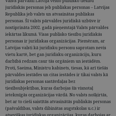
Valsts pārvaldi Latvijā veido publisko tiesību
juridiskās personas jeb publiskas personas – Latvijas
Republika jeb valsts un atvasinātas publiskas
personas. Šī valsts pārvaldes juridiskā uzbūve ir
nostiprināta 2002. gadā pieņemtajā Valsts pārvaldes
iekārtas likumā. Visas publisko tiesību juridiskās
personas ir juridiskas organizācijas. Piemēram, ar
Latvijas valsti kā juridisku personu saprotam nevis
vietu kartē, bet gan juridisku organizāciju, kuru
darbībā redzam caur tās orgāniem un iestādēm.
Proti, Saeima, Ministru kabinets, tiesas, kā arī tiešās
pārvaldes iestādes un citas iestādes ir tikai valsts kā
juridiskas personas sastāvdaļas bez
tiesībsubjektības, kuras darbojas šīs visnotaļ
ietekmīgās organizācijas vārdā. No valsts nošķirtās,
bet ar to cieši saistītās atvasinātās publiskās personas
(pašvaldības, valsts dibinātas augstskolas u.c.) ir
atsevišķas juridiskas organizācijas, kuras darbojas ar