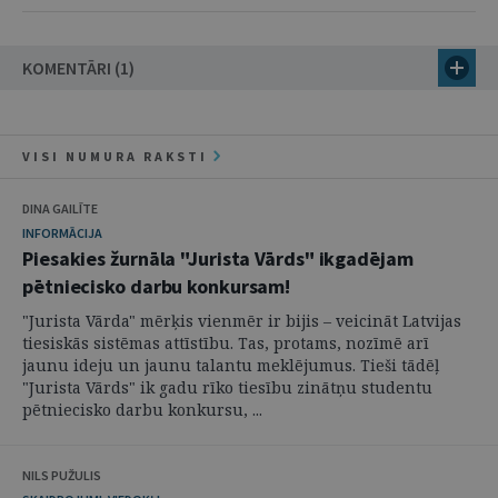
KOMENTĀRI (1)
VISI NUMURA RAKSTI
DINA GAILĪTE
INFORMĀCIJA
Piesakies žurnāla "Jurista Vārds" ikgadējam
pētniecisko darbu konkursam!
"Jurista Vārda" mērķis vienmēr ir bijis – veicināt Latvijas
tiesiskās sistēmas attīstību. Tas, protams, nozīmē arī
jaunu ideju un jaunu talantu meklējumus. Tieši tādēļ
"Jurista Vārds" ik gadu rīko tiesību zinātņu studentu
pētniecisko darbu konkursu, ...
NILS PUŽULIS