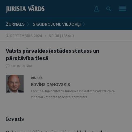
ŽURNĀLS
SKAIDROJUMI. VIEDOKĻI
3. SEPTEMBRIS 2024 • NR.36 (1354)
Valsts pārvaldes iestādes statuss un
pārstāvība tiesā
1 KOMENTĀRI
DR. IUR.
EDVĪNS DANOVSKIS
Latvijas Universitātes Juridiskās fakultātes Valststiesību
zinātņu katedras asociētais profesors
Ievads