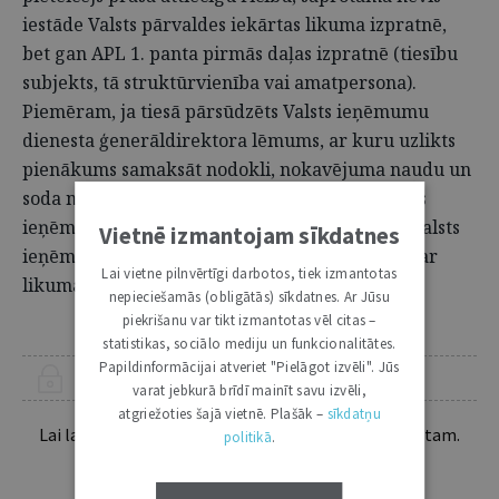
iestāde Valsts pārvaldes iekārtas likuma izpratnē,
bet gan APL 1. panta pirmās daļas izpratnē (tiesību
subjekts, tā struktūrvienība vai amatpersona).
Piemēram, ja tiesā pārsūdzēts Valsts ieņēmumu
dienesta ģenerāldirektora lēmums, ar kuru uzlikts
pienākums samaksāt nodokli, nokavējuma naudu un
soda naudu, atbildētāja pusē pieaicināms Valsts
ieņēmumu dienesta ģenerāldirektors, jo tieši Valsts
Vietnē izmantojam sīkdatnes
ieņēmumu dienesta ģenerāldirektors saskaņā ar
Lai vietne pilnvērtīgi darbotos, tiek izmantotas
likuma "Par valsts ieņēmumu dienestu" 22.
nepieciešamās (obligātās) sīkdatnes. Ar Jūsu
piekrišanu var tikt izmantotas vēl citas –
statistikas, sociālo mediju un funkcionalitātes.
Papildinformācijai atveriet "Pielāgot izvēli". Jūs
ŠIS RAKSTS PIEEJAMS “JURISTA VĀRDA” ABONENTIEM
varat jebkurā brīdī mainīt savu izvēli,
atgriežoties šajā vietnē. Plašāk –
sīkdatņu
Lai lasītu šo rakstu tālāk, Tev jābūt žurnāla abonentam.
politikā
.
Esošos abonentus lūdzam autorizēties: