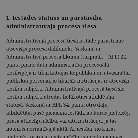
1. Iestādes statuss un pārstāvība
administratīvajā procesā tiesā
Administratīvajā procesā tiesā iestāde parasti nav
atsevišķs procesa dalībnieks. Saskaņā ar
Administratīvā procesa likuma (turpmāk – APL) 22.
panta pirmo daļu administratīvi procesuālā
tiesībspēja ir tikai Latvijas Republikai un atvasinātai
publiskai personai, jo tikai šīs institūcijas ir atsevišķi
tiesību subjekti. Administratīvajā procesā tiesā šie
tiesību subjekti atrodas lielākoties atbildētāja
statusā. Saskaņā ar APL 34. panta otro daļu
atbildētāja pusē pieaicina iestādi, no kuras pieteicējs
prasa attiecīgu rīcību, vai citu institūciju, ja tas
noteikts normatīvajā aktā. Ar iestādi, no kuras
pieteicējs prasa attiecīgu rīcību, saprotama nevis