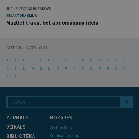
JURIJS GEORGS RUSAKOVS
REDAKTORA SLEJA
Mazliet traka, bet apdomājama ideja
AUTORU KATALOGS
A
Ā
B
C
Č
D
E
Ē
F
G
Ģ
H
I
J
K
Ķ
L
Ļ
M
N
Ņ
O
P
R
S
Š
T
U
Ū
V
Z
Ž
ŽURNĀLS
NOZARES
VEIKALS
Civiltiesības
BIBLIOTĒKA
Krimināltiesības