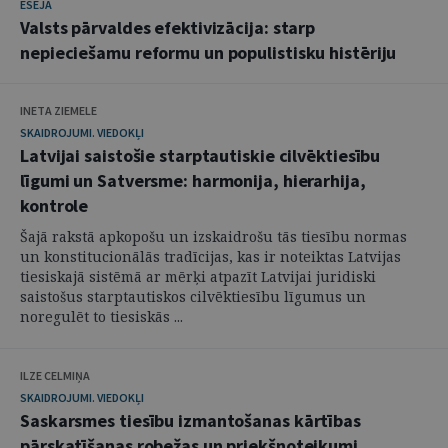
ESEJA
Valsts pārvaldes efektivizācija: starp
nepieciešamu reformu un populistisku histēriju
INETA ZIEMELE
SKAIDROJUMI. VIEDOKĻI
Latvijai saistošie starptautiskie cilvēktiesību
līgumi un Satversme: harmonija, hierarhija,
kontrole
Šajā rakstā apkopošu un izskaidrošu tās tiesību normas
un konstitucionālās tradīcijas, kas ir noteiktas Latvijas
tiesiskajā sistēmā ar mērķi atpazīt Latvijai juridiski
saistošus starptautiskos cilvēktiesību līgumus un
noregulēt to tiesiskās ...
ILZE CELMIŅA
SKAIDROJUMI. VIEDOKĻI
Saskarsmes tiesību izmantošanas kārtības
pārskatīšanas robežas un priekšnoteikumi