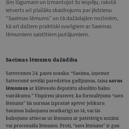
šim lūgumam un izmantojot šo iespēju, rakstā
ietverts arī plašāks skaidrojums par jēdzienu
“Saeimas lēmums” un tā dažādajām nozīmēm,
kā arī dažiem praktiski svarīgiem ar Saeimas
lēmumiem saistītiem jautājumiem.
Saeimas lēmumu dažādība
Satversmes 24. pants nosaka: “Saeima, izņemot
Satversmē sevišķi paredzētos gadījumus, taisa
savus
lēmumus
ar klātesošo deputātu absolūto balsu
vairākumu.” Vispirms jāuzsver, ka formulējums “savs
lēmums” šīs normas izpratnē aptver jebkuru
Saeimas balsojumu neatkarīgi no tā, vai šis
balsojums attiecas uz lēmumu ar patstāvīgu nozīmi
vai procesuālu lēmumu. Proti, “savs lēmums” ir gan