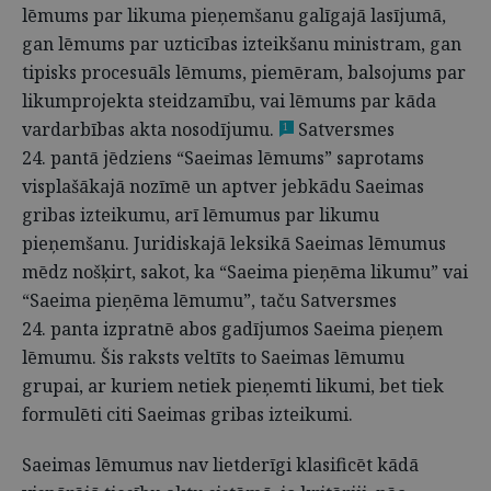
lēmums par likuma pieņemšanu galīgajā lasījumā,
gan lēmums par uzticības izteikšanu ministram, gan
tipisks procesuāls lēmums, piemēram, balsojums par
likumprojekta steidzamību, vai lēmums par kāda
vardarbības akta nosodījumu.
Satversmes
1
24. pantā jēdziens “Saeimas lēmums” saprotams
visplašākajā nozīmē un aptver jebkādu Saeimas
gribas izteikumu, arī lēmumus par likumu
pieņemšanu. Juridiskajā leksikā Saeimas lēmumus
mēdz nošķirt, sakot, ka “Saeima pieņēma likumu” vai
“Saeima pieņēma lēmumu”, taču Satversmes
24. panta izpratnē abos gadījumos Saeima pieņem
lēmumu. Šis raksts veltīts to Saeimas lēmumu
grupai, ar kuriem netiek pieņemti likumi, bet tiek
formulēti citi Saeimas gribas izteikumi.
Saeimas lēmumus nav lietderīgi klasificēt kādā