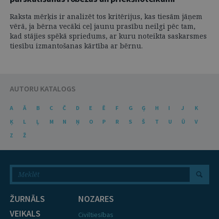
Raksta mērķis ir analizēt tos kritērijus, kas tiesām jāņem
vērā, ja bērna vecāki ceļ jaunu prasību neilgi pēc tam,
kad stājies spēkā spriedums, ar kuru noteikta saskarsmes
tiesību izmantošanas kārtība ar bērnu.
AUTORU KATALOGS
A
Ā
B
C
Č
D
E
Ē
F
G
Ģ
H
I
J
K
Ķ
L
Ļ
M
N
Ņ
O
P
R
S
Š
T
U
Ū
V
Z
Ž
ŽURNĀLS
NOZARES
VEIKALS
Civiltiesības