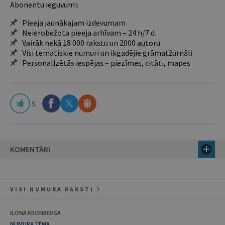
Abonentu ieguvumi:
Pieeja jaunākajam izdevumam
Neierobežota pieeja arhīvam – 24 h/7 d.
Vairāk nekā 18 000 rakstu un 2000 autoru
Visi tematiskie numuri un ikgadējie grāmatžurnāli
Personalizētās iespējas – piezīmes, citāti, mapes
5
KOMENTĀRI
VISI NUMURA RAKSTI
ILONA KRONBERGA
NUMURA TĒMA