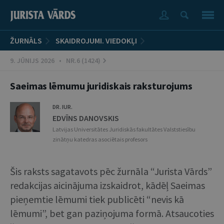
ŽURNĀLS
SKAIDROJUMI. VIEDOKĻI
9. JŪNIJS 2026 • NR.6 (1424)
Saeimas lēmumu juridiskais raksturojums
DR. IUR.
EDVĪNS DANOVSKIS
Latvijas Universitātes Juridiskās fakultātes Valststiesību
zinātņu katedras asociētais profesors
Šis raksts sagatavots pēc žurnāla “Jurista Vārds”
redakcijas aicinājuma izskaidrot, kādēļ Saeimas
pieņemtie lēmumi tiek publicēti “nevis kā
lēmumi”, bet gan paziņojuma formā. Atsaucoties