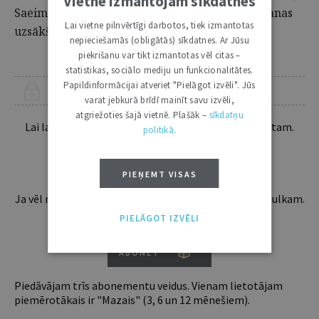
Vietnē izmantojam sīkdatnes
Saeimas lēmums par piekrišanu kriminālvajāšanas
Lai vietne pilnvērtīgi darbotos, tiek izmantotas
uzsākšanai pret Saeimas deputātu u.
nepieciešamās (obligātās) sīkdatnes. Ar Jūsu
piekrišanu var tikt izmantotas vēl citas –
statistikas, sociālo mediju un funkcionalitātes.
Papildinformācijai atveriet "Pielāgot izvēli". Jūs
ŠIS RAKSTS PIEEJAMS “JURISTA VĀRDA” ABONENTIEM
varat jebkurā brīdī mainīt savu izvēli,
atgriežoties šajā vietnē. Plašāk –
sīkdatņu
Lai lasītu šo rakstu tālāk, Tev jābūt žurnāla abonentam.
politikā
.
Esošos abonentus lūdzam autorizēties:
PIEŅEMT VISAS
Ja vēl neesi abonents, aicinām pievienoties lasītāju pulkam.
Iegūsi tūlītēju piekļuvi digitālajam saturam!
PIELĀGOT IZVĒLI
ABONĒT
Piedāvājam trīs abonementu veidus. Vienam lietotājam
piemērotākais ir "Mazais" (3, 6 un 12 mēnešiem).