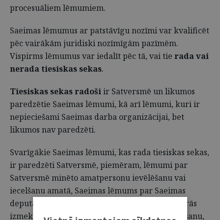
procesuāliem lēmumiem.
Saeimas lēmumus ar patstāvīgu nozīmi var kvalificēt
pēc vairākām juridiski nozīmīgām pazīmēm.
Vispirms lēmumus var iedalīt pēc tā, vai tie
rada vai
nerada tiesiskas sekas
.
Tiesiskas sekas radoši
ir Satversmē un likumos
paredzētie Saeimas lēmumi, kā arī lēmumi, kuri ir
nepieciešami Saeimas darba organizācijai, bet
likumos nav paredzēti.
Svarīgākie Saeimas lēmumi, kas rada tiesiskas sekas,
ir paredzēti Satversmē, piemēram, lēmumi par
Satversmē minēto amatpersonu ievēlēšanu vai
iecelšanu amatā, Saeimas lēmums par Saeimas
deputātu pilnvaru apstiprināšanu, parlamentārās
izmeklēšanas un citu Saeimas komisiju izveidošanu,