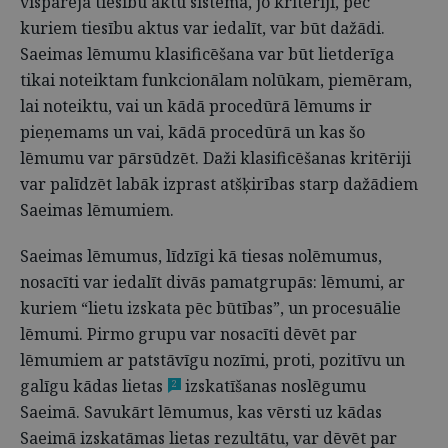
vispārējā tiesību aktu sistēmā, jo kritēriji, pēc
kuriem tiesību aktus var iedalīt, var būt dažādi.
Saeimas lēmumu klasificēšana var būt lietderīga
tikai noteiktam funkcionālam nolūkam, piemēram,
lai noteiktu, vai un kādā procedūrā lēmums ir
pieņemams un vai, kādā procedūrā un kas šo
lēmumu var pārsūdzēt. Daži klasificēšanas kritēriji
var palīdzēt labāk izprast atšķirības starp dažādiem
Saeimas lēmumiem.
Saeimas lēmumus, līdzīgi kā tiesas nolēmumus,
nosacīti var iedalīt divās pamatgrupās: lēmumi, ar
kuriem “lietu izskata pēc būtības”, un procesuālie
lēmumi. Pirmo grupu var nosacīti dēvēt par
lēmumiem ar patstāvīgu nozīmi, proti, pozitīvu un
galīgu kādas lietas
izskatīšanas noslēgumu
2
Saeimā. Savukārt lēmumus, kas vērsti uz kādas
Saeimā izskatāmas lietas rezultātu, var dēvēt par