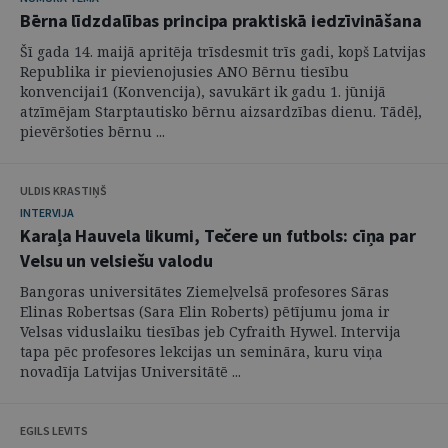
Bērna līdzdalības principa praktiskā iedzīvināšana
Šī gada 14. maijā apritēja trīsdesmit trīs gadi, kopš Latvijas
Republika ir pievienojusies ANO Bērnu tiesību
konvencijai1 (Konvencija), savukārt ik gadu 1. jūnijā
atzīmējam Starptautisko bērnu aizsardzības dienu. Tādēļ,
pievēršoties bērnu ...
ULDIS KRASTIŅŠ
INTERVIJA
Karaļa Hauvela likumi, Tečere un futbols: cīņa par
Velsu un velsiešu valodu
Bangoras universitātes Ziemeļvelsā profesores Sāras
Elinas Robertsas (Sara Elin Roberts) pētījumu joma ir
Velsas viduslaiku tiesības jeb Cyfraith Hywel. Intervija
tapa pēc profesores lekcijas un semināra, kuru viņa
novadīja Latvijas Universitātē ...
EGILS LEVITS