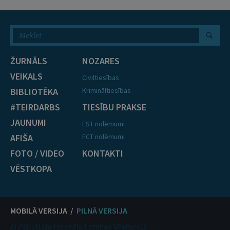
ŽURNĀLS
NOZARES
VEIKALS
Civiltiesības
BIBLIOTĒKA
Krimināltiesības
#TEIRDARBS
TIESĪBU PRAKSE
JAUNUMI
EST nolēmumi
AFIŠA
ECT nolēmumi
FOTO / VIDEO
KONTAKTI
VĒSTKOPA
MOBILĀ VERSIJA /
PILNĀ VERSIJA
© Oficiālais izdevējs Latvijas Vēstnesis