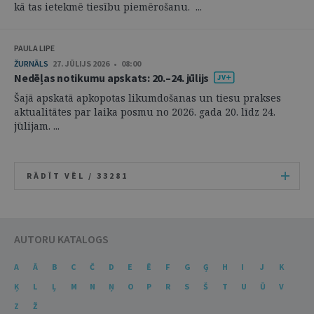
kā tas ietekmē tiesību piemērošanu. ...
PAULA LIPE
ŽURNĀLS
27. JŪLIJS 2026 • 08:00
Nedēļas notikumu apskats: 20.–24. jūlijs
Šajā apskatā apkopotas likumdošanas un tiesu prakses
aktualitātes par laika posmu no 2026. gada 20. līdz 24.
jūlijam. ...
RĀDĪT VĒL /
33281
AUTORU KATALOGS
A
Ā
B
C
Č
D
E
Ē
F
G
Ģ
H
I
J
K
Ķ
L
Ļ
M
N
Ņ
O
P
R
S
Š
T
U
Ū
V
Z
Ž