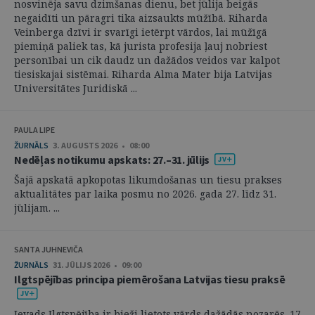
nosvinēja savu dzimšanas dienu, bet jūlija beigās
negaidīti un pāragri tika aizsaukts mūžībā. Riharda
Veinberga dzīvi ir svarīgi ietērpt vārdos, lai mūžīgā
piemiņā paliek tas, kā jurista profesija ļauj nobriest
personībai un cik daudz un dažādos veidos var kalpot
tiesiskajai sistēmai. Riharda Alma Mater bija Latvijas
Universitātes Juridiskā ...
PAULA LIPE
ŽURNĀLS
3. AUGUSTS 2026 • 08:00
Nedēļas notikumu apskats: 27.–31. jūlijs
Šajā apskatā apkopotas likumdošanas un tiesu prakses
aktualitātes par laika posmu no 2026. gada 27. līdz 31.
jūlijam. ...
SANTA JUHNEVIČA
ŽURNĀLS
31. JŪLIJS 2026 • 09:00
Ilgtspējības principa piemērošana Latvijas tiesu praksē
Ievads Ilgtspējība ir bieži lietots vārds dažādās nozarēs. 17