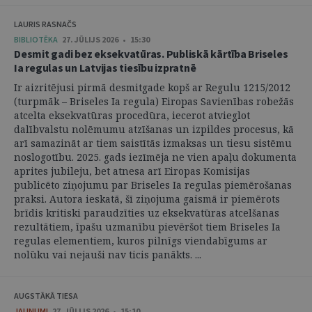
LAURIS RASNAČS
BIBLIOTĒKA
27. JŪLIJS 2026 • 15:30
Desmit gadi bez eksekvatūras. Publiskā kārtība Briseles
Ia regulas un Latvijas tiesību izpratnē
Ir aizritējusi pirmā desmitgade kopš ar Regulu 1215/2012
(turpmāk – Briseles Ia regula) Eiropas Savienības robežās
atcelta eksekvatūras procedūra, iecerot atvieglot
dalībvalstu nolēmumu atzīšanas un izpildes procesus, kā
arī samazināt ar tiem saistītās izmaksas un tiesu sistēmu
noslogotību. 2025. gads iezīmēja ne vien apaļu dokumenta
aprites jubileju, bet atnesa arī Eiropas Komisijas
publicēto ziņojumu par Briseles Ia regulas piemērošanas
praksi. Autora ieskatā, šī ziņojuma gaismā ir piemērots
brīdis kritiski paraudzīties uz eksekvatūras atcelšanas
rezultātiem, īpašu uzmanību pievēršot tiem Briseles Ia
regulas elementiem, kuros pilnīgs viendabīgums ar
nolūku vai nejauši nav ticis panākts. ...
AUGSTĀKĀ TIESA
JAUNUMI
27. JŪLIJS 2026 • 15:10