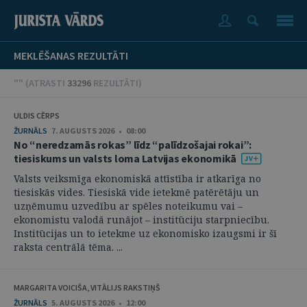
MEKLĒŠANAS REZULTĀTI
"" (
ATRASTI
33296
REZULTĀTI
)
ULDIS CĒRPS
ŽURNĀLS
7. AUGUSTS 2026 • 08:00
No “neredzamās rokas” līdz “palīdzošajai rokai”:
tiesiskums un valsts loma Latvijas ekonomikā
Valsts veiksmīga ekonomiskā attīstība ir atkarīga no
tiesiskās vides. Tiesiskā vide ietekmē patērētāju un
uzņēmumu uzvedību ar spēles noteikumu vai –
ekonomistu valodā runājot – institūciju starpniecību.
Institūcijas un to ietekme uz ekonomisko izaugsmi ir šī
raksta centrālā tēma. ...
MARGARITA VOICIŠA, VITĀLIJS RAKSTIŅŠ
ŽURNĀLS
5. AUGUSTS 2026 • 12:00