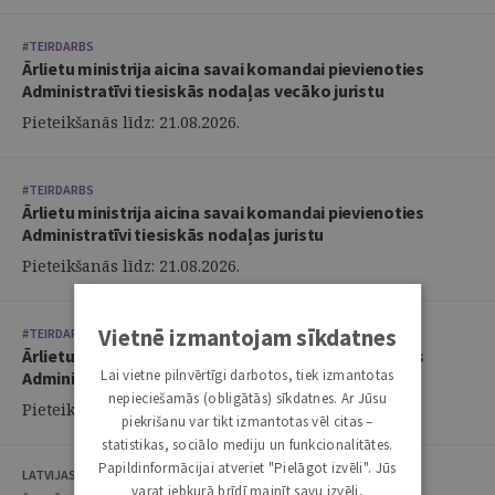
#TEIRDARBS
Ārlietu ministrija aicina savai komandai pievienoties
Administratīvi tiesiskās nodaļas vecāko juristu
Pieteikšanās līdz: 21.08.2026.
#TEIRDARBS
Ārlietu ministrija aicina savai komandai pievienoties
Administratīvi tiesiskās nodaļas juristu
Pieteikšanās līdz: 21.08.2026.
Vietnē izmantojam sīkdatnes
#TEIRDARBS
Ārlietu ministrija aicina savai komandai pievienoties
Lai vietne pilnvērtīgi darbotos, tiek izmantotas
Administratīvi tiesiskās nodaļas juristu
nepieciešamās (obligātās) sīkdatnes. Ar Jūsu
Pieteikšanās līdz: 21.08.2026.
piekrišanu var tikt izmantotas vēl citas –
statistikas, sociālo mediju un funkcionalitātes.
Papildinformācijai atveriet "Pielāgot izvēli". Jūs
LATVIJAS ZVĒRINĀTU ADVOKĀTU PADOME
varat jebkurā brīdī mainīt savu izvēli,