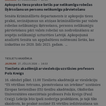
Apkopota tiesu prakse lietās par nelikumīgu robežas
šķērsošanu un personu nelikumīgu pārvietošanu
Senāta Krimināllietu departaments ir apkopojis tiesu
praksi, secinājumus un atziņas krimināllietās par valsts
robežas nelikumīgu šķērsošanu, personu nelikumīgu
pārvietošanu pāri valsts robežai un nodrošināšanu ar
iespēju nelikumīgi uzturēties Latvijā. Apkopojumā
analizēti Senāta un apgabaltiesu nolēmumi lietās, kas
izskatītas no 2020. līdz 2025. gadam. ...
TIESLIETU AKADĒMIJA
JAUNUMI
27. JŪLIJS 2026 • 14:53
Tieslietu akadēmijā ar vieslekciju uzstāsies profesors
Pols Kreigs
16. oktobrī plkst. 11.00 Tieslietu akadēmijā ar vieslekciju
“ES vērtības: tvērums, piemērošana un ietekme” uzstāsies
Eiropas Savienības (ES) tiesību akadēmiķis, Oksfordas
Universitātes emeritētais profesors Pols Kreigs (Paul
Craig). Lekcija būs īpaši noderīga praktiķiem, jo tajā tiks
skaidrots, ko praksē nozīmē ES vērtību iedzīvināšana un