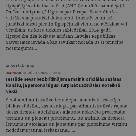
ilgtspējīgās attīstības mērķi (ANO Ģenerālā asambleja),1
Parīzes nolīgums,2 Līgums par Eiropas Savienību3 –
vairāki starptautiski dokumenti, iniciatīvas un arī
juridiski teksti piemin ilgtspēju kā vienu no mērķiem vai
vērtībām, uz kuru tiekties sabiedrībai. 2014. gadā
ilgtspējība tika iekļauta arīdzan Latvijas Republikas
Satversmes ievadā,4 kas savukārt norāda uz šī principa
nozīmīgumu ...
AUGSTĀKĀ TIESA
JAUNUMI
31. JŪLIJS 2026 • 08:46
Iestāde nevar bez brīdinājuma mainīt oficiālās saziņas
kanālu, ja persona lūgusi turpināt sazināties noteiktā
veidā
Senāta Administratīvo lietu departaments ir izskatījis
blakus sūdzību, kas iesniegta par Administratīvās rajona
tiesas tiesneša atteikšanos atjaunot nokavēto procesuālo
termiņu un pieņemt pieteikumu, un atzinis, ka tiesneša
lēmums ir atceļams un jautājums par pieteikuma virzību
nododams jaunai izskatīšanai. ...