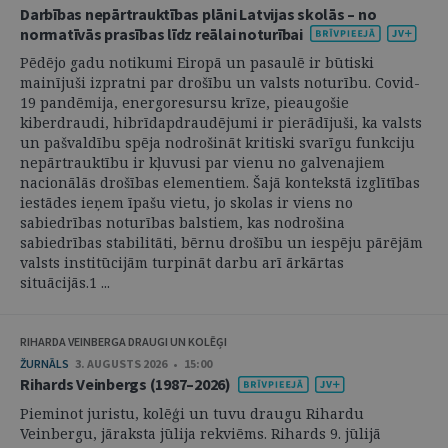
Darbības nepārtrauktības plāni Latvijas skolās – no
normatīvās prasības līdz reālai noturībai
Pēdējo gadu notikumi Eiropā un pasaulē ir būtiski
mainījuši izpratni par drošību un valsts noturību. Covid-
19 pandēmija, energoresursu krīze, pieaugošie
kiberdraudi, hibrīdapdraudējumi ir pierādījuši, ka valsts
un pašvaldību spēja nodrošināt kritiski svarīgu funkciju
nepārtrauktību ir kļuvusi par vienu no galvenajiem
nacionālās drošības elementiem. Šajā kontekstā izglītības
iestādes ieņem īpašu vietu, jo skolas ir viens no
sabiedrības noturības balstiem, kas nodrošina
sabiedrības stabilitāti, bērnu drošību un iespēju pārējām
valsts institūcijām turpināt darbu arī ārkārtas
situācijās.1 ...
RIHARDA VEINBERGA DRAUGI UN KOLĒĢI
ŽURNĀLS
3. AUGUSTS 2026 • 15:00
Rihards Veinbergs (1987–2026)
Pieminot juristu, kolēģi un tuvu draugu Rihardu
Veinbergu, jāraksta jūlija rekviēms. Rihards 9. jūlijā