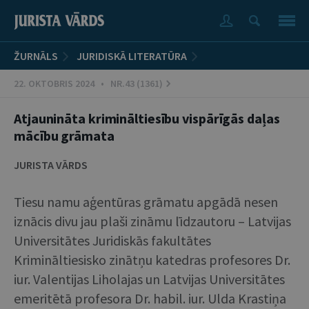
ŽURNĀLS
JURIDISKĀ LITERATŪRA
22. OKTOBRIS 2024 • NR.43 (1361)
Atjaunināta krimināltiesību vispārīgās daļas
mācību grāmata
JURISTA VĀRDS
Tiesu namu aģentūras grāmatu apgādā nesen
iznācis divu jau plaši zināmu līdzautoru – Latvijas
Universitātes Juridiskās fakultātes
Krimināltiesisko zinātņu katedras profesores Dr.
iur. Valentijas Liholajas un Latvijas Universitātes
emeritētā profesora Dr. habil. iur. Ulda Krastiņa