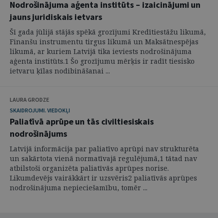
Nodrošinājuma aģenta institūts – izaicinājumi un
jauns juridiskais ietvars
Šī gada jūlijā stājās spēkā grozījumi Kredītiestāžu likumā,
Finanšu instrumentu tirgus likumā un Maksātnespējas
likumā, ar kuriem Latvijā tika ieviests nodrošinājuma
aģenta institūts.1 Šo grozījumu mērķis ir radīt tiesisko
ietvaru ķīlas nodibināšanai ...
LAURA GRODZE
SKAIDROJUMI. VIEDOKĻI
Paliatīvā aprūpe un tās civiltiesiskais
nodrošinājums
Latvijā informācija par paliatīvo aprūpi nav strukturēta
un sakārtota vienā normatīvajā regulējumā,1 tātad nav
atbilstoši organizēta paliatīvās aprūpes norise.
Likumdevējs vairākkārt ir uzsvēris2 paliatīvās aprūpes
nodrošinājuma nepieciešamību, tomēr ...