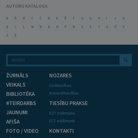
AUTORU KATALOGS
A
Ā
B
C
Č
D
E
Ē
F
G
Ģ
H
I
J
K
Ķ
L
Ļ
M
N
Ņ
O
P
R
S
Š
T
U
Ū
V
Z
Ž
ŽURNĀLS
NOZARES
VEIKALS
Civiltiesības
BIBLIOTĒKA
Krimināltiesības
#TEIRDARBS
TIESĪBU PRAKSE
JAUNUMI
EST nolēmumi
AFIŠA
ECT nolēmumi
FOTO / VIDEO
KONTAKTI