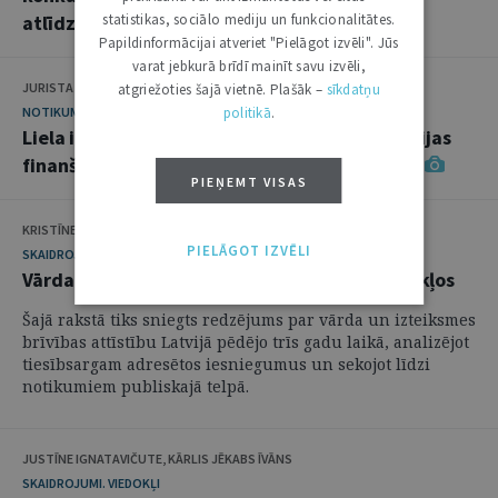
atlīdzināšanu
statistikas, sociālo mediju un funkcionalitātes.
Papildinformācijai atveriet "Pielāgot izvēli". Jūs
varat jebkurā brīdī mainīt savu izvēli,
JURISTA VĀRDS
atgriežoties šajā vietnē. Plašāk –
sīkdatņu
NOTIKUMS
politikā
.
Liela interese par "Jurista Vārda" rīkoto Latvijas
finanšu sistēmas "kapitālā remonta" analīzi
PIEŅEMT VISAS
KRISTĪNE PAKĀRKLE
PIELĀGOT IZVĒLI
SKAIDROJUMI. VIEDOKĻI
Vārda un izteiksmes brīvība hibrīdkara apstākļos
Šajā rakstā tiks sniegts redzējums par vārda un izteiksmes
brīvības attīstību Latvijā pēdējo trīs gadu laikā, analizējot
tiesībsargam adresētos iesniegumus un sekojot līdzi
notikumiem publiskajā telpā.
JUSTĪNE IGNATAVIČUTE, KĀRLIS JĒKABS ĪVĀNS
SKAIDROJUMI. VIEDOKĻI