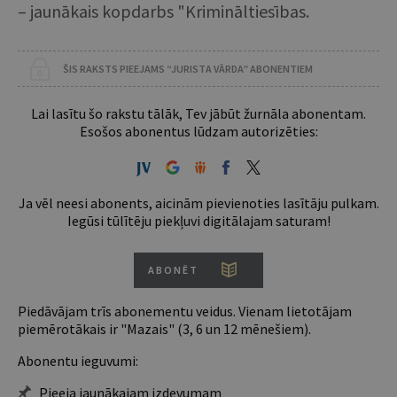
– jaunākais kopdarbs "Krimināltiesības.
ŠIS RAKSTS PIEEJAMS “JURISTA VĀRDA” ABONENTIEM
Lai lasītu šo rakstu tālāk, Tev jābūt žurnāla abonentam.
Esošos abonentus lūdzam autorizēties:
Ja vēl neesi abonents, aicinām pievienoties lasītāju pulkam.
Iegūsi tūlītēju piekļuvi digitālajam saturam!
ABONĒT
Piedāvājam trīs abonementu veidus. Vienam lietotājam
piemērotākais ir "Mazais" (3, 6 un 12 mēnešiem).
Abonentu ieguvumi:
Pieeja jaunākajam izdevumam