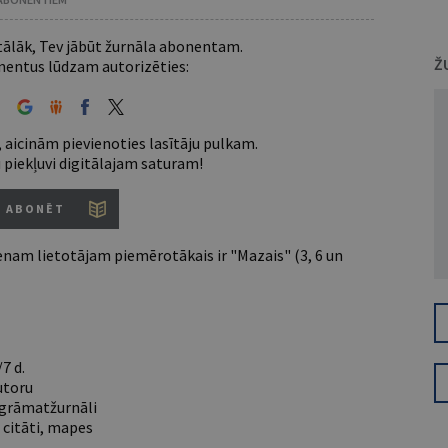
 tālāk, Tev jābūt žurnāla abonentam.
Ž
entus lūdzam autorizēties:
 aicinām pievienoties lasītāju pulkam.
u piekļuvi digitālajam saturam!
ABONĒT
nam lietotājam piemērotākais ir "Mazais" (3, 6 un
7 d.
utoru
e grāmatžurnāli
 citāti, mapes