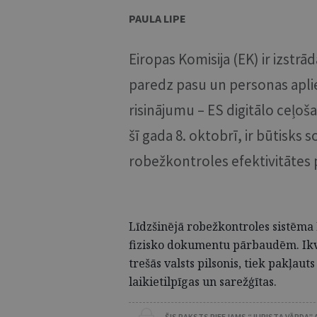
PAULA LIPE
Eiropas Komisija (EK) ir izstr
paredz pasu un personas apliec
risinājumu – ES digitālo ceļoša
šī gada 8. oktobrī, ir būtisks
robežkontroles efektivitātes
Līdzšinējā robežkontroles sistēma 
fizisko dokumentu pārbaudēm. Ikvien
trešās valsts pilsonis, tiek pakļau
laikietilpīgas un sarežģītas.
ŠIS RAKSTS PIEEJAMS “JURISTA VĀRDA”