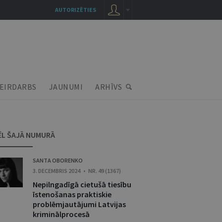
AUTORIZĒTIES
EIRDARBS
JAUNUMI
ARHĪVS
ĒL ŠAJĀ NUMURĀ
SANTA OBORENKO
3. DECEMBRIS 2024 • NR. 49 (1367)
Nepilngadīgā cietušā tiesību
īstenošanas praktiskie
problēmjautājumi Latvijas
kriminālprocesā