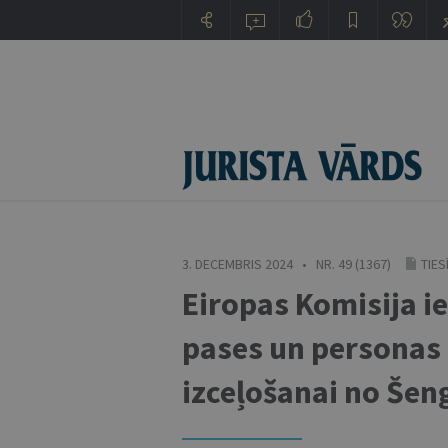
3. DECEMBRIS 2024 • NR. 49 (1367)
TIES
Eiropas Komisija ie
pases un personas 
izceļošanai no Šen