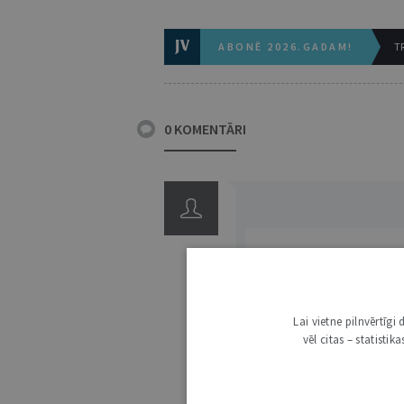
ABONĒ 2026.GADAM!
TR
0 KOMENTĀRI
Lai vietne pilnvērtīg
3000
vēl citas – statisti
IE