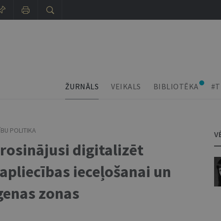
ŽURNĀLS
VEIKALS
BIBLIOTĒKA
#T
ĪBU POLITIKA
V
rosinājusi digitalizēt
apliecības ieceļošanai un
genas zonas