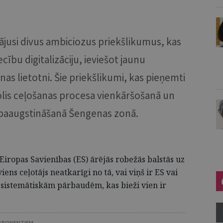
ādājusi divus ambiciozus priekšlikumus, kas
ību digitalizāciju, ieviešot jaunu
nas lietotni. Šie priekšlikumi, kas pieņemti
 solis ceļošanas procesa vienkāršošanā un
 paaugstināšanā Šengenas zonā.
Eiropas Savienības (ES) ārējās robežās balstās uz
s ceļotājs neatkarīgi no tā, vai viņš ir ES vai
ts sistemātiskām pārbaudēm, kas bieži vien ir
 ABONENTIEM