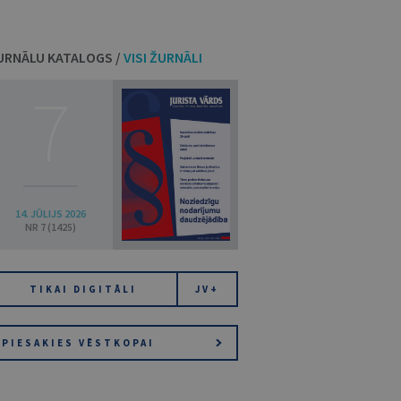
URNĀLU KATALOGS /
VISI ŽURNĀLI
7
14. JŪLIJS 2026
NR 7 (1425)
TIKAI DIGITĀLI
JV+
PIESAKIES VĒSTKOPAI