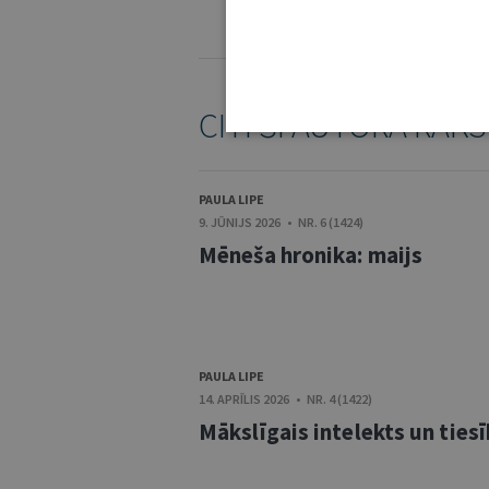
KOMENTĒŠANAS NOTEIKUMI
CITI ŠĪ AUTORA RAKS
PAULA LIPE
9. JŪNIJS 2026 • NR. 6 (1424)
Mēneša hronika: maijs
PAULA LIPE
14. APRĪLIS 2026 • NR. 4 (1422)
Mākslīgais intelekts un ties