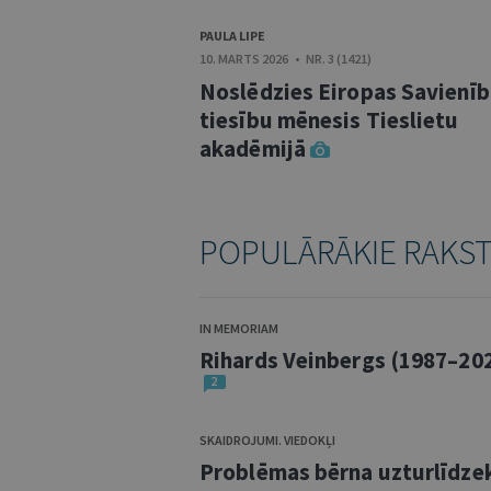
PAULA LIPE
10. MARTS 2026 • NR. 3 (1421)
Noslēdzies Eiropas Savienī
tiesību mēnesis Tieslietu
akadēmijā
POPULĀRĀKIE RAKS
IN MEMORIAM
Rihards Veinbergs (1987–20
2
SKAIDROJUMI. VIEDOKĻI
Problēmas bērna uzturlīdze