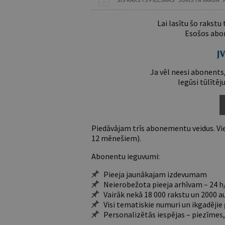
Lai lasītu šo rakstu
Esošos abon
Ja vēl neesi abonents,
Iegūsi tūlītēj
Piedāvājam trīs abonementu veidus. Vie
12 mēnešiem).
Abonentu ieguvumi:
Pieeja jaunākajam izdevumam
Neierobežota pieeja arhīvam – 24 h/
Vairāk nekā 18 000 rakstu un 2000 a
Visi tematiskie numuri un ikgadēji
Personalizētās iespējas – piezīmes,