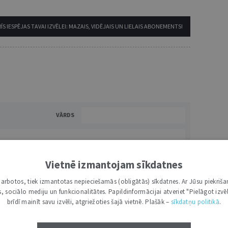
ĪS IESPĒJAS TAVAI IZVĒLEI: MAZAIS, VIDĒJAIS UN LIELAIS ABONEMENTS!
VĀRDS
Vietnē izmantojam sīkdatnes
i darbotos, tiek izmantotas nepieciešamās (obligātās) sīkdatnes. Ar Jūsu piekriša
kas, sociālo mediju un funkcionalitātes. Papildinformācijai atveriet "Pielāgot izvēl
brīdī mainīt savu izvēli, atgriežoties šajā vietnē. Plašāk –
sīkdatņu politikā
.
NĀKT:
PIEVIENOT