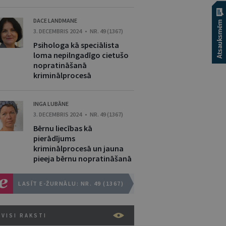
DACE LANDMANE
3. DECEMBRIS 2024 • NR. 49 (1367)
Psihologa kā speciālista
loma nepilngadīgo cietušo
nopratināšanā
kriminālprocesā
INGA LUBĀNE
3. DECEMBRIS 2024 • NR. 49 (1367)
Bērnu liecības kā
pierādījums
kriminālprocesā un jauna
pieeja bērnu nopratināšanā
LASĪT E-ŽURNĀLU: NR. 49 (1367)
VISI RAKSTI