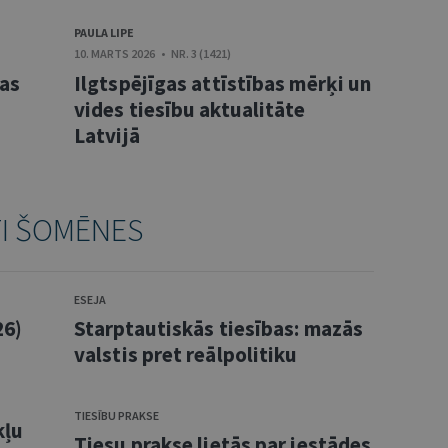
PAULA LIPE
10. MARTS 2026 • NR. 3 (1421)
bas
Ilgtspējīgas attīstības mērķi un
vides tiesību aktualitāte
Latvijā
TI ŠOMĒNES
ESEJA
26)
Starptautiskās tiesības: mazās
valstis pret reālpolitiku
TIESĪBU PRAKSE
kļu
Tiesu prakse lietās par iestādes