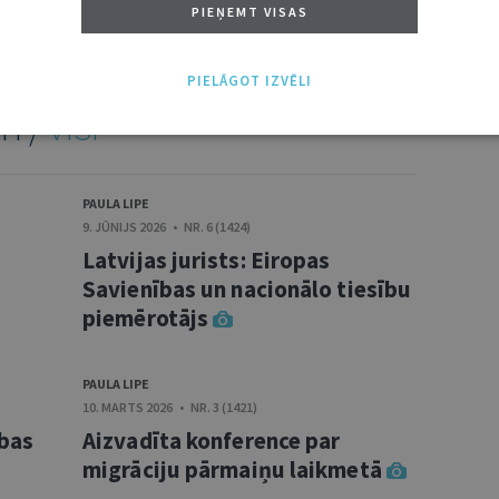
PIEŅEMT VISAS
PIELĀGOT IZVĒLI
TI /
VISI
PAULA LIPE
9. JŪNIJS 2026 • NR. 6 (1424)
Latvijas jurists: Eiropas
Savienības un nacionālo tiesību
piemērotājs
PAULA LIPE
10. MARTS 2026 • NR. 3 (1421)
ības
Aizvadīta konference par
migrāciju pārmaiņu laikmetā