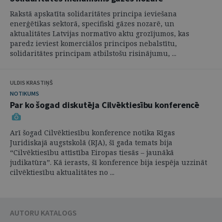
Rakstā apskatīta solidaritātes principa ieviešana
enerģētikas sektorā, specifiski gāzes nozarē, un
aktualitātes Latvijas normatīvo aktu grozījumos, kas
paredz ieviest komerciālos principos nebalstītu,
solidaritātes principam atbilstošu risinājumu, ...
ULDIS KRASTIŅŠ
NOTIKUMS
Par ko šogad diskutēja Cilvēktiesību konferencē
Arī šogad Cilvēktiesību konference notika Rīgas
Juridiskajā augstskolā (RJA), šī gada temats bija
“Cilvēktiesību attīstība Eiropas tiesās – jaunākā
judikatūra”. Kā ierasts, šī konference bija iespēja uzzināt
cilvēktiesību aktualitātes no ...
AUTORU KATALOGS