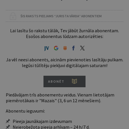
ŠIS RAKSTS PIEEJAMS “JURISTA VĀRDA” ABONENTIEM
Lai lasītu šo rakstu tālāk, Tev jābūt žurnāla abonentam.
Esošos abonentus lūdzam autorizēties:
Ja vēl neesi abonents, aicinām pievienoties lasītāju pulkam.
Iegūsi tūlītēju piekļuvi digitālajam saturam!
ABONĒT
Piedāvājam trīs abonementu veidus. Vienam lietotājam
piemērotākais ir "Mazais" (3, 6 un 12 mēnešiem).
Abonentu ieguvumi:
Pieeja jaunākajam izdevumam
Neierobežota pieeja arhīvam – 24 h/7 d.