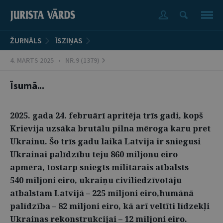
ŽURNĀLS
ĪSZIŅAS
4. MARTS 2025 • NR.9 (1379)
Īsumā...
2025. gada 24. februārī apritēja trīs gadi, kopš
Krievija uzsāka brutālu pilna mēroga karu pret
Ukrainu. Šo trīs gadu laikā Latvija ir sniegusi
Ukrainai palīdzību teju 860 miljonu eiro
apmērā, tostarp sniegts militārais atbalsts
540 miljoni eiro, ukraiņu civiliedzīvotāju
atbalstam Latvijā – 225 miljoni eiro,humānā
palīdzība – 82 miljoni eiro, kā arī veltīti līdzekļi
Ukrainas rekonstrukcijai – 12 miljoni eiro.