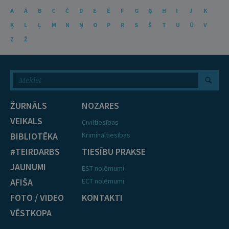
A
Ā
B
C
Č
D
E
Ē
F
G
Ģ
H
I
J
K
Ķ
L
Ļ
M
N
Ņ
O
P
R
S
Š
T
U
Ū
V
Z
Ž
ŽURNĀLS
NOZARES
VEIKALS
Civiltiesības
BIBLIOTĒKA
Krimināltiesības
#TEIRDARBS
TIESĪBU PRAKSE
JAUNUMI
EST nolēmumi
AFIŠA
ECT nolēmumi
FOTO / VIDEO
KONTAKTI
VĒSTKOPA