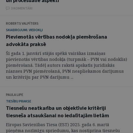
un procesuālie aspekti
3 KOMENTĀRI
ROBERTS VALPĪTERS
SKAIDROJUMI. VIEDOKĻI
Pievienotās vērtības nodokļa piemērošana
advokāta praksē
Šī gada 1. janvārī stājās spēkā vairākas izmaiņas
pievienotās vērtības nodokļa (turpmāk – PVN vai nodoklis)
piemērošanā. Tādēļ autors rakstā apskatīs juridiskās
nianses PVN piemērošanā, PVN neapliekamos darījumus
un kritēriju par PVN darījumu ...
PAULA LIPE
TIESĪBU PRAKSE
Tiesnešu neatkarība un objektīvie kritēriji
tiesneša atsaukšanai no iedalītajām lietām
Eiropas Savienības Tiesa (EST) 2025. gada 6. martā
pieņēma nozīmīgu spriedumu, kas nostiprina tiesnešu