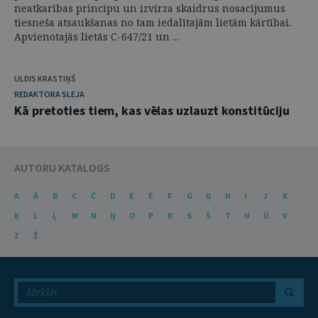
neatkarības principu un izvirza skaidrus nosacījumus
tiesneša atsaukšanas no tam iedalītajām lietām kārtībai.
Apvienotajās lietās C-647/21 un ...
ULDIS KRASTIŅŠ
REDAKTORA SLEJA
Kā pretoties tiem, kas vēlas uzlauzt konstitūciju
AUTORU KATALOGS
A
Ā
B
C
Č
D
E
Ē
F
G
Ģ
H
I
J
K
Ķ
L
Ļ
M
N
Ņ
O
P
R
S
Š
T
U
Ū
V
Z
Ž