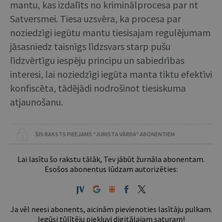
mantu, kas izdalīts no kriminālprocesa par nt
Satversmei. Tiesa uzsvēra, ka procesa par
noziedzīgi iegūtu mantu tiesisajam regulējumam
jāsasniedz taisnīgs līdzsvars starp pušu
līdzvērtīgu iespēju principu un sabiedrības
interesi, lai noziedzīgi iegūta manta tiktu efektīvi
konfiscēta, tādējādi nodrošinot tiesiskuma
atjaunošanu.
ŠIS RAKSTS PIEEJAMS “JURISTA VĀRDA” ABONENTIEM
Lai lasītu šo rakstu tālāk, Tev jābūt žurnāla abonentam.
Esošos abonentus lūdzam autorizēties:
Ja vēl neesi abonents, aicinām pievienoties lasītāju pulkam.
Iegūsi tūlītēju piekļuvi digitālajam saturam!