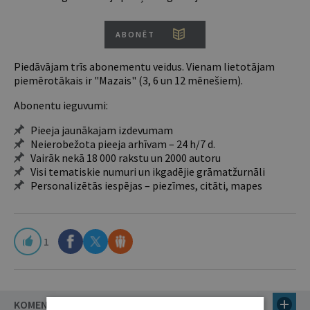
ABONĒT
Piedāvājam trīs abonementu veidus. Vienam lietotājam
piemērotākais ir "Mazais" (3, 6 un 12 mēnešiem).
Abonentu ieguvumi:
Pieeja jaunākajam izdevumam
Neierobežota pieeja arhīvam – 24 h/7 d.
Vairāk nekā 18 000 rakstu un 2000 autoru
Visi tematiskie numuri un ikgadējie grāmatžurnāli
Personalizētās iespējas – piezīmes, citāti, mapes
1
KOMENTĀRI