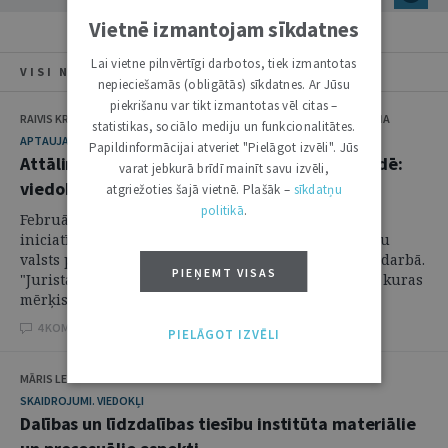
Vietnē izmantojam sīkdatnes
Lai vietne pilnvērtīgi darbotos, tiek izmantotas
VISI NUMURA RAKSTI
nepieciešamās (obligātās) sīkdatnes. Ar Jūsu
piekrišanu var tikt izmantotas vēl citas –
RAIVIS KRONBERGS, KASPARS RĀCENĀJS, GITA OŠKĀJA, DACE STIVRIŅA
statistikas, sociālo mediju un funkcionalitātes.
APTAUJA
Papildinformācijai atveriet "Pielāgot izvēli". Jūs
Attālinātais vai klātienes darbs valsts pārvaldē:
varat jebkurā brīdī mainīt savu izvēli,
viedokļi un normatīvais regulējums
atgriežoties šajā vietnē. Plašāk –
sīkdatņu
politikā
.
Februāra sākumā pēc valsts augstāko amatpersonu
iniciatīvas aktualizējās diskusija par nepieciešamību
valsts pārvaldes darbiniekiem atgriezties klātienes darbā.
PIEŅEMT VISAS
"Jurista Vārds" piedāvā lasītājiem viedokļu aptauju, kuras
mērķis ir noskaidrot klātienes ...
4 KOMENTĀRI
PIELĀGOT IZVĒLI
MĀRIS LEJA
SKAIDROJUMI. VIEDOKĻI
Dalības un līdzdalības tiesību institūta materiālie