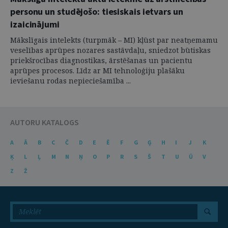
personu un studējošo: tiesiskais ietvars un
izaicinājumi
Mākslīgais intelekts (turpmāk – MI) kļūst par neatņemamu
veselības aprūpes nozares sastāvdaļu, sniedzot būtiskas
priekšrocības diagnostikas, ārstēšanas un pacientu
aprūpes procesos. Līdz ar MI tehnoloģiju plašāku
ieviešanu rodas nepieciešamība ...
AUTORU KATALOGS
A
Ā
B
C
Č
D
E
Ē
F
G
Ģ
H
I
J
K
Ķ
L
Ļ
M
N
Ņ
O
P
R
S
Š
T
U
Ū
V
Z
Ž