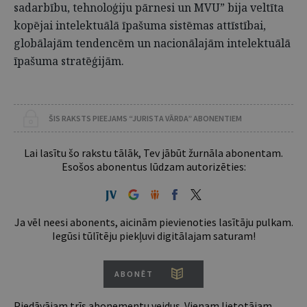
sadarbību, tehnoloģiju pārnesi un MVU” bija veltīta
kopējai intelektuālā īpašuma sistēmas attīstībai,
globālajām tendencēm un nacionālajām intelektuālā
īpašuma stratēģijām.
ŠIS RAKSTS PIEEJAMS “JURISTA VĀRDA” ABONENTIEM
Lai lasītu šo rakstu tālāk, Tev jābūt žurnāla abonentam.
Esošos abonentus lūdzam autorizēties:
Ja vēl neesi abonents, aicinām pievienoties lasītāju pulkam.
Iegūsi tūlītēju piekļuvi digitālajam saturam!
ABONĒT
Piedāvājam trīs abonementu veidus. Vienam lietotājam