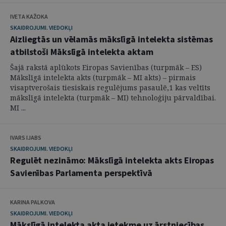
IVETA KAŽOKA
SKAIDROJUMI. VIEDOKĻI
Aizliegtās un vēlamās mākslīgā intelekta sistēmas
atbilstoši Mākslīgā intelekta aktam
Šajā rakstā aplūkots Eiropas Savienības (turpmāk – ES)
Mākslīgā intelekta akts (turpmāk – MI akts) – pirmais
visaptverošais tiesiskais regulējums pasaulē,1 kas veltīts
mākslīgā intelekta (turpmāk – MI) tehnoloģiju pārvaldībai.
MI ...
IVARS IJABS
SKAIDROJUMI. VIEDOKĻI
Regulēt nezināmo: Mākslīgā intelekta akts Eiropas
Savienības Parlamenta perspektīvā
KARINA PALKOVA
SKAIDROJUMI. VIEDOKĻI
Mākslīgā intelekta akta ietekme uz ārstniecības