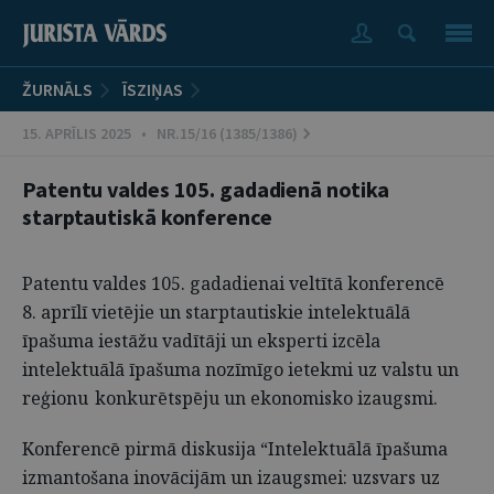
ŽURNĀLS
ĪSZIŅAS
15. APRĪLIS 2025 • NR.15/16 (1385/1386)
Patentu valdes 105. gadadienā notika
starptautiskā konference
Patentu valdes 105. gadadienai veltītā konferencē
8. aprīlī vietējie un starptautiskie intelektuālā
īpašuma iestāžu vadītāji un eksperti izcēla
intelektuālā īpašuma nozīmīgo ietekmi uz valstu un
reģionu konkurētspēju un ekonomisko izaugsmi.
Konferencē pirmā diskusija “Intelektuālā īpašuma
izmantošana inovācijām un izaugsmei: uzsvars uz