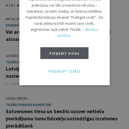
piekrišanu var tikt izmantotas vēl citas –
VISI NUMURA RAKSTI
statistikas, sociālo mediju un funkcionalitātes.
Papildinformācijai atveriet "Pielāgot izvēli". Jūs
NATAĻJA PREISA
varat jebkurā brīdī mainīt savu izvēli,
SKAIDROJUMI. VIEDOKĻI
atgriežoties šajā vietnē. Plašāk –
sīkdatņu
Vai arodbiedrību darbība Latvijā ir pietiekami
politikā
.
aizsargāta
PIEŅEMT VISAS
GUNĀRS KŪTRIS
TIESĪBU PRAKSES KOMENTĀRI
Latvijas tendence konfiscēt mantu, kuras
PIELĀGOT IZVĒLI
noziedzīgā izcelsme nav pierādīta
1 KOMENTĀRI
DAINIS VĒBERS
TIESĪBU PRAKSES KOMENTĀRI
Satversmes tiesa un Senāts uzsver netiešo
pierādījumu lomu līdzekļu noziedzīgas izcelsmes
pierādīšanā