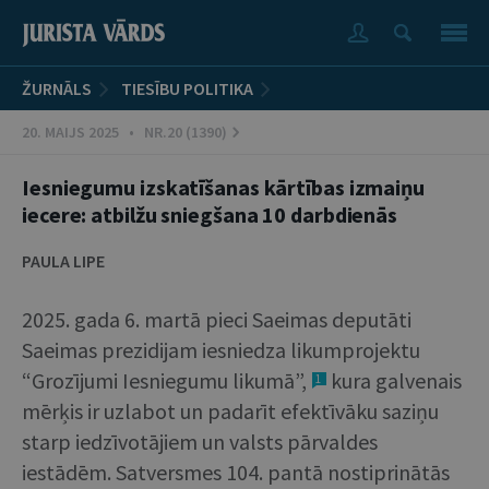
ŽURNĀLS
TIESĪBU POLITIKA
20. MAIJS 2025 • NR.20 (1390)
Iesniegumu izskatīšanas kārtības izmaiņu
iecere: atbilžu sniegšana 10 darbdienās
PAULA LIPE
2025. gada 6. martā pieci Saeimas deputāti
Saeimas prezidijam iesniedza likumprojektu
“Grozījumi Iesniegumu likumā”,
kura galvenais
1
mērķis ir uzlabot un padarīt efektīvāku saziņu
starp iedzīvotājiem un valsts pārvaldes
iestādēm. Satversmes 104. pantā nostiprinātās