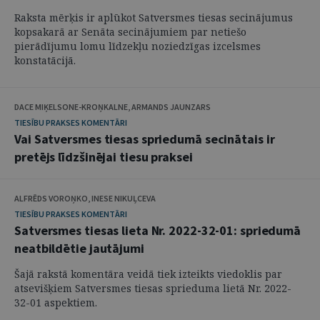
Raksta mērķis ir aplūkot Satversmes tiesas secinājumus
kopsakarā ar Senāta secinājumiem par netiešo
pierādījumu lomu līdzekļu noziedzīgas izcelsmes
konstatācijā.
DACE MIĶELSONE-KROŅKALNE, ARMANDS JAUNZARS
TIESĪBU PRAKSES KOMENTĀRI
Vai Satversmes tiesas spriedumā secinātais ir
pretējs līdzšinējai tiesu praksei
ALFRĒDS VOROŅKO, INESE NIKUĻCEVA
TIESĪBU PRAKSES KOMENTĀRI
Satversmes tiesas lieta Nr. 2022-32-01: spriedumā
neatbildētie jautājumi
Šajā rakstā komentāra veidā tiek izteikts viedoklis par
atsevišķiem Satversmes tiesas sprieduma lietā Nr. 2022-
32-01 aspektiem.