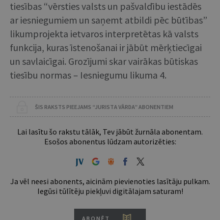
tiesības “vērsties valsts un pašvaldību iestādēs
ar iesniegumiem un saņemt atbildi pēc būtības”
likumprojekta ietvaros interpretētas kā valsts
funkcija, kuras īstenošanai ir jābūt mērķtiecīgai
un savlaicīgai. Grozījumi skar vairākas būtiskas
tiesību normas – Iesniegumu likuma 4.
ŠIS RAKSTS PIEEJAMS “JURISTA VĀRDA” ABONENTIEM
Lai lasītu šo rakstu tālāk, Tev jābūt žurnāla abonentam.
Esošos abonentus lūdzam autorizēties:
Ja vēl neesi abonents, aicinām pievienoties lasītāju pulkam.
Iegūsi tūlītēju piekļuvi digitālajam saturam!
ABONĒT