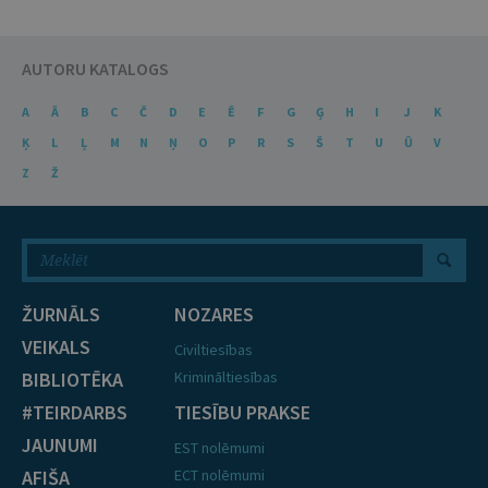
AUTORU KATALOGS
A
Ā
B
C
Č
D
E
Ē
F
G
Ģ
H
I
J
K
Ķ
L
Ļ
M
N
Ņ
O
P
R
S
Š
T
U
Ū
V
Z
Ž
ŽURNĀLS
NOZARES
VEIKALS
Civiltiesības
BIBLIOTĒKA
Krimināltiesības
#TEIRDARBS
TIESĪBU PRAKSE
JAUNUMI
EST nolēmumi
AFIŠA
ECT nolēmumi