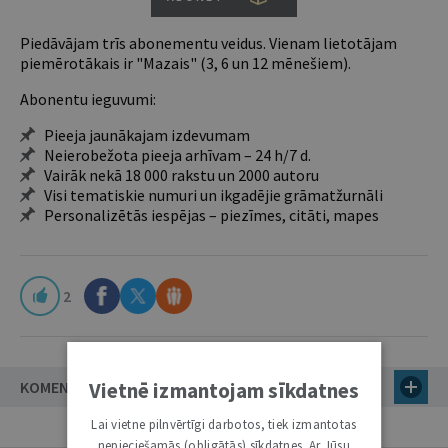
Piedāvājam trīs abonementu veidus. Vienam lietotājam
piemērotākais ir "Mazais" (3, 6 un 12 mēnešiem).
Abonentu ieguvumi:
Pieeja jaunākajam izdevumam
Neierobežota pieeja arhīvam – 24 h/7 d.
Vairāk nekā 18 000 rakstu un 2000 autoru
Visi tematiskie numuri un ikgadējie grāmatžurnāli
Personalizētās iespējas – piezīmes, citāti, mapes
2
KOMENTĀRI
Vietnē izmantojam sīkdatnes
Lai vietne pilnvērtīgi darbotos, tiek izmantotas
nepieciešamās (obligātās) sīkdatnes. Ar Jūsu