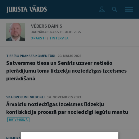
VĒBERS DAINIS
JAUNĀKAIS RAKSTS 20.05.2025
3 RAKSTI
/
1 INTERVIJA
TIESĪBU PRAKSES KOMENTĀRI
20. MAIJS 2025
Satversmes tiesa un Senāts uzsver netiešo
pierādījumu lomu līdzekļu noziedzīgas izcelsmes
pierādīšanā
SKAIDROJUMI. VIEDOKĻI
14. NOVEMBRIS 2023
Ārvalstu noziedzīgas izcelsmes līdzekļu
konfiskācija procesā par noziedzīgi iegūtu mantu
NUMURA TĒMA
30. MAIJS 2017