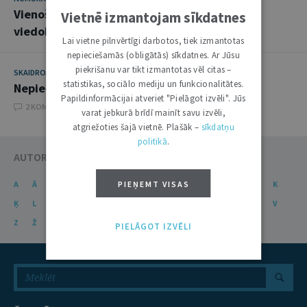
Vienošanās kriminālprocesā: valsts iestāžu
Vietnē izmantojam sīkdatnes
viedoklis
Lai vietne pilnvērtīgi darbotos, tiek izmantotas
nepieciešamās (obligātās) sīkdatnes. Ar Jūsu
piekrišanu var tikt izmantotas vēl citas –
SKAIDROJUMI. VIEDOKĻI
2. FEBRUĀRIS 2016
statistikas, sociālo mediju un funkcionalitātes.
Nepieciešamība vienkāršot kriminālprocesu
Papildinformācijai atveriet "Pielāgot izvēli". Jūs
2 KOMENTĀRI
varat jebkurā brīdī mainīt savu izvēli,
atgriežoties šajā vietnē. Plašāk –
sīkdatņu
politikā
.
AUTORU KATALOGS
A
Ā
B
C
Č
D
PIEŅEMT VISAS
E
Ē
F
G
Ģ
H
I
J
K
Ķ
L
Ļ
M
N
Ņ
O
P
R
S
Š
T
U
Ū
V
Z
Ž
PIELĀGOT IZVĒLI