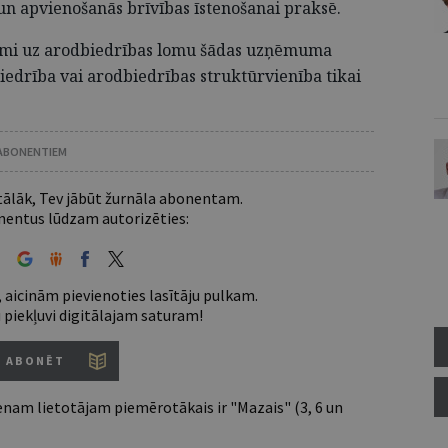
un apvienošanās brīvības īstenošanai praksē.
kmi uz arodbiedrības lomu šādas uzņēmuma
biedrība vai arodbiedrības struktūrvienība tikai
 ABONENTIEM
 tālāk, Tev jābūt žurnāla abonentam.
entus lūdzam autorizēties:
 aicinām pievienoties lasītāju pulkam.
u piekļuvi digitālajam saturam!
ABONĒT
nam lietotājam piemērotākais ir "Mazais" (3, 6 un