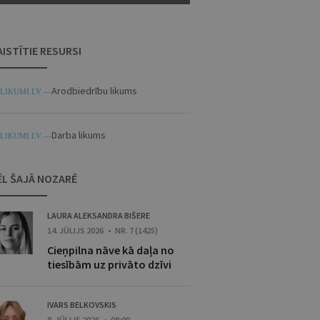
AISTĪTIE RESURSI
Arodbiedrību likums
LIKUMI.LV —
Darba likums
LIKUMI.LV —
ĒL ŠAJĀ NOZARĒ
LAURA ALEKSANDRA BIŠERE
14. JŪLIJS 2026 • NR. 7 (1425)
Cieņpilna nāve kā daļa no
tiesībām uz privāto dzīvi
IVARS BELKOVSKIS
8. JŪLIJS 2026 • 08:00