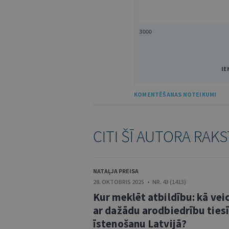
3000
IE
KOMENTĒŠANAS NOTEIKUMI
CITI ŠĪ AUTORA RAKS
NATAĻJA PREISA
28. OKTOBRIS 2025 • NR. 43 (1413)
Kur meklēt atbildību: kā vei
ar dažādu arodbiedrību ties
īstenošanu Latvijā?