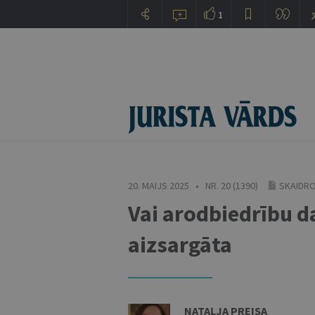
1
20. MAIJS 2025 • NR. 20 (1390)
SKAIDRO
Vai arodbiedrību da
aizsargāta
NATAĻJA PREISA