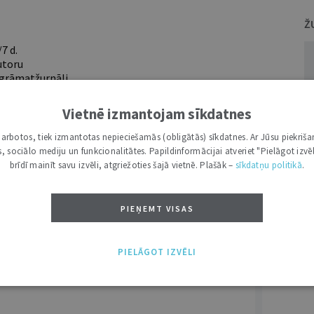
Ž
7 d.
utoru
e grāmatžurnāli
 citāti, mapes
Vietnē izmantojam sīkdatnes
i darbotos, tiek izmantotas nepieciešamās (obligātās) sīkdatnes. Ar Jūsu piekriša
ĪS IESPĒJAS TAVAI IZVĒLEI: MAZAIS, VIDĒJAIS UN LIELAIS ABONEMENTS!
kas, sociālo mediju un funkcionalitātes. Papildinformācijai atveriet "Pielāgot izvēl
brīdī mainīt savu izvēli, atgriežoties šajā vietnē. Plašāk –
sīkdatņu politikā
.
PIEŅEMT VISAS
PIELĀGOT IZVĒLI
VĀRDS