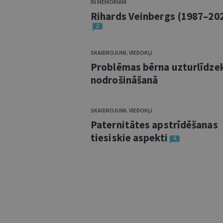
IN MEMORIAM
Rihards Veinbergs (1987–20
2
SKAIDROJUMI. VIEDOKĻI
Problēmas bērna uzturlīdze
nodrošināšanā
SKAIDROJUMI. VIEDOKĻI
Paternitātes apstrīdēšanas
tiesiskie aspekti
4