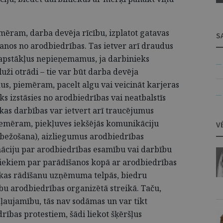
emēram, darba devēja rīcību, izplatot gatavas
S
anos no arodbiedrības. Tas ietver arī draudus
a apstākļus nepieņemamus, ja darbinieks
— 
luži otrādi – tie var būt darba devēja
us, piemēram, pacelt algu vai veicināt karjeras
— 
eks izstāsies no arodbiedrības vai neatbalstīs
kas darbības var ietvert arī traucējumus
iemēram, piekļuves iekšējās komunikāciju
V
robežošana), aizliegumus arodbiedrības
rmāciju par arodbiedrības esamību vai darbību
iekiem par parādīšanos kopā ar arodbiedrības
ikas rādīšanu uzņēmuma telpās, biedru
ību arodbiedrības organizētā streikā. Taču,
ļaujamību, tās nav sodāmas un var tikt
rības protestiem, šādi liekot šķēršļus