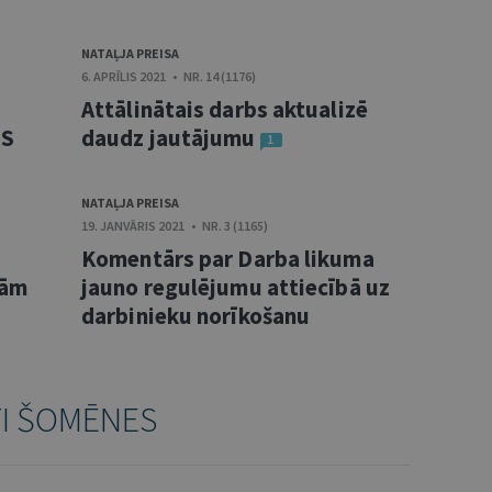
NATAĻJA PREISA
6. APRĪLIS 2021 • NR. 14 (1176)
Attālinātais darbs aktualizē
ES
daudz jautājumu
1
NATAĻJA PREISA
19. JANVĀRIS 2021 • NR. 3 (1165)
Komentārs par Darba likuma
bām
jauno regulējumu attiecībā uz
darbinieku norīkošanu
TI ŠOMĒNES