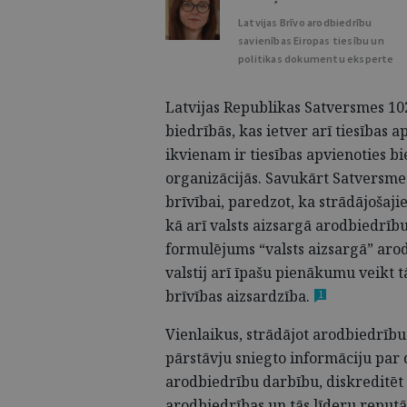
Latvijas Brīvo arodbiedrību
savienības Eiropas tiesību un
politikas dokumentu eksperte
Latvijas Republikas Satversmes 102
biedrībās, kas ietver arī tiesības 
ikvienam ir tiesības apvienoties bie
organizācijās. Savukārt Satversme
brīvībai, paredzot, ka strādājošaji
kā arī valsts aizsargā arodbiedrīb
formulējums “valsts aizsargā” aro
valstij arī īpašu pienākumu veikt
brīvības
aizsardzība.
1
Vienlaikus, strādājot arodbiedrību
pārstāvju sniegto informāciju par
arodbiedrību darbību, diskreditēt
arodbiedrības un tās līderu reputā