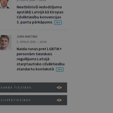
Neatbilstoši ieslodzījuma
apstākļi Latvijā kā Eiropas
Cilvēktiesību konvencijas
3. panta pārkāpums
JURIS MARTINS
3. JŪNIJS 2026 • 10:00
Naida runas pret LGBTIK+
personām tiesiskais
regulējums Latvijā
starptautisko cilvēktiesību
standartu kontekstā
DARBA TIESĪBAS
CILVĒKTIESĪBAS