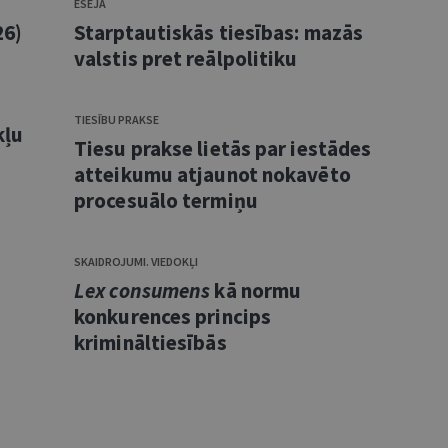
ESEJA
26)
Starptautiskās tiesības: mazās
valstis pret reālpolitiku
TIESĪBU PRAKSE
kļu
Tiesu prakse lietās par iestādes
atteikumu atjaunot nokavēto
procesuālo termiņu
SKAIDROJUMI. VIEDOKĻI
Lex consumens
kā normu
konkurences princips
krimināltiesībās