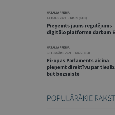
NATAĻJA PREISA
14. MAIJS 2024 • NR. 20 (1338)
Pieņemts jauns regulējums
digitālo platformu darbam 
NATAĻJA PREISA
9. FEBRUĀRIS 2021 • NR. 6 (1168)
Eiropas Parlaments aicina
pieņemt direktīvu par tiesī
būt bezsaistē
POPULĀRĀKIE RAKS