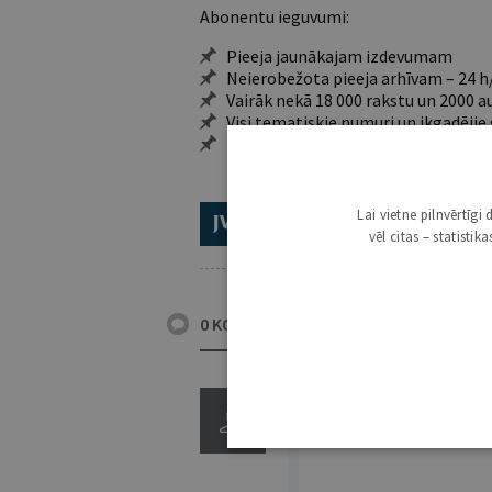
Abonentu ieguvumi:
Pieeja jaunākajam izdevumam
Neierobežota pieeja arhīvam – 24 h/
Vairāk nekā 18 000 rakstu un 2000 a
Visi tematiskie numuri un ikgadēji
Personalizētās iespējas – piezīmes,
Lai vietne pilnvērtīg
ABONĒ 2026.GADAM!
TR
vēl citas – statisti
0 KOMENTĀRI