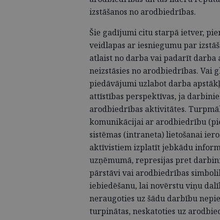
izstāšanos no arodbiedrības.
Šie gadījumi citu starpā ietver, pi
veidlapas ar iesniegumu par izstāš
atlaist no darba vai padarīt darb
neizstāsies no arodbiedrības. Vai g
piedāvājumi uzlabot darba apstākļ
attīstības perspektīvas, ja darbini
arodbiedrības aktivitātes. Turpmā
komunikācijai ar arodbiedrību (p
sistēmas (intraneta) lietošanai ie
aktīvistiem izplatīt jebkādu info
uzņēmumā, represijas pret darbin
pārstāvi vai arodbiedrības simbol
iebiedēšanu, lai novērstu viņu dal
neraugoties uz šādu darbību nepie
turpinātas, neskatoties uz arodbied