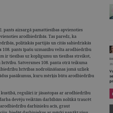
. pants aizsargā pamattiesības apvienoties
apvienoties arodbiedrībās. Tas paredz, ka
drībās, politiskās partijās un citās sabiedriskās
s 108. pants īpašu uzmanību velta arodbiedrību
em ir tiesības uz koplīgumu un tiesības streikot,
DA
u brīvību. Satversmes 108. panta otrā teikuma
20
dbiedrību brīvības nodrošināšanas jomā uzliek
V
 tādus pasākumus, kuru mērķis būtu arodbiedrību
se
p
 kustībā, regulāri ir jāsastopas ar arodbiedrību
 darba devēju veiktām darbībām nolūkā traucēt
 arodbiedrību darbinieku acīs, graut
ciju, biedēt darbiniekus ar mērķi panākt viņu