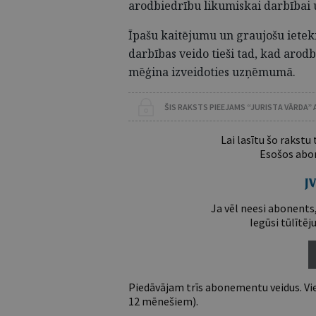
arodbiedrību likumiskai darbībai 
Īpašu kaitējumu un graujošu iete
darbības veido tieši tad, kad arod
mēģina izveidoties uzņēmumā.
ŠIS RAKSTS PIEEJAMS “JURISTA VĀRDA”
Lai lasītu šo rakstu
Esošos abon
Ja vēl neesi abonents,
Iegūsi tūlītēj
Piedāvājam trīs abonementu veidus. Vie
12 mēnešiem).