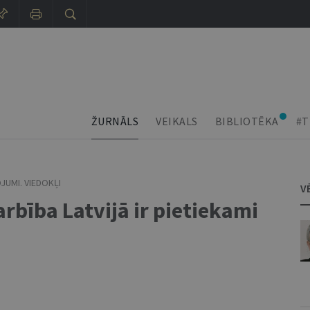
ŽURNĀLS
VEIKALS
BIBLIOTĒKA
#T
JUMI. VIEDOKĻI
V
rbība Latvijā ir pietiekami