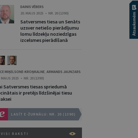
DAINIS VĒBERS
20. MAIJS 2025 • NR. 20 (1390)
Satversmes tiesa un Senāts
uzsver netiešo pierādījumu
lomu līdzekļu noziedzīgas
izcelsmes pierādīšanā
CE MIĶELSONE-KROŅKALNE
ARMANDS JAUNZARS
,
. MAIJS 2025 • NR. 20 (1390)
ai Satversmes tiesas spriedumā
cinātais ir pretējs līdzšinējai tiesu
raksei
LASĪT E-ŽURNĀLU: NR. 20 (1390)
VISI RAKSTI