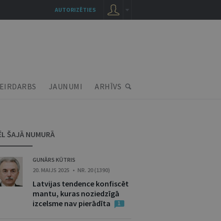
AUTORIZĒTIES
EIRDARBS
JAUNUMI
ARHĪVS
ĒL ŠAJĀ NUMURĀ
GUNĀRS KŪTRIS
20. MAIJS 2025 • NR. 20 (1390)
Latvijas tendence konfiscēt
mantu, kuras noziedzīgā
izcelsme nav pierādīta
1