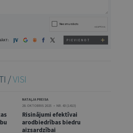
NĀKT:
PIEVIENOT
TI /
VISI
NATAĻJA PREISA
28. OKTOBRIS 2025 • NR. 43 (1413)
cas
Risinājumi efektīvai
ību
arodbiedrības biedru
aizsardzībai