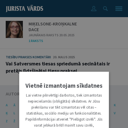
MIĶELSONE-KROŅKALNE
DACE
JAUNĀKAIS RAKSTS 20.05.2025
1 RAKSTS
TIESĪBU PRAKSES KOMENTĀRI
20. MAIJS 2025
Vai Satversmes tiesas spriedumā secinātais ir
pretējs līdzšinējai tiesu praksei
Vietnē izmantojam sīkdatnes
AUTORU KATALOGS
Lai vietne pilnvērtīgi darbotos, tiek izmantotas
nepieciešamās (obligātās) sīkdatnes. Ar Jūsu
A
Ā
B
C
Č
D
E
Ē
F
G
Ģ
H
I
J
K
piekrišanu var tikt izmantotas vēl citas –
statistikas, sociālo mediju un funkcionalitātes.
Ķ
L
Ļ
M
N
Ņ
O
P
R
S
Š
T
U
Ū
V
Papildinformācijai atveriet "Pielāgot izvēli". Jūs
Z
Ž
varat jebkurā brīdī mainīt savu izvēli,