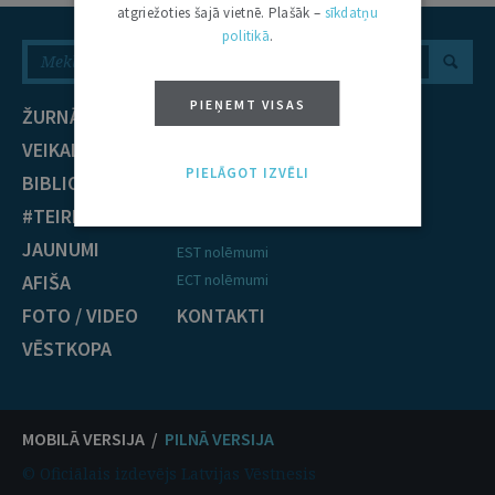
atgriežoties šajā vietnē. Plašāk –
sīkdatņu
politikā
.
PIEŅEMT VISAS
ŽURNĀLS
NOZARES
VEIKALS
Civiltiesības
PIELĀGOT IZVĒLI
BIBLIOTĒKA
Krimināltiesības
#TEIRDARBS
TIESĪBU PRAKSE
JAUNUMI
EST nolēmumi
AFIŠA
ECT nolēmumi
FOTO / VIDEO
KONTAKTI
VĒSTKOPA
MOBILĀ VERSIJA /
PILNĀ VERSIJA
© Oficiālais izdevējs Latvijas Vēstnesis