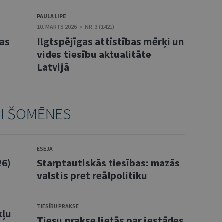
PAULA LIPE
10. MARTS 2026 • NR. 3 (1421)
bas
Ilgtspējīgas attīstības mērķi un
vides tiesību aktualitāte
Latvijā
TI ŠOMĒNES
ESEJA
26)
Starptautiskās tiesības: mazās
valstis pret reālpolitiku
TIESĪBU PRAKSE
kļu
Tiesu prakse lietās par iestādes