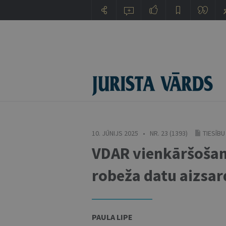
10. JŪNIJS 2025 • NR. 23 (1393)
TIESĪBU
VDAR vienkāršošan
robeža datu aizsar
PAULA LIPE