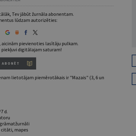
 tālāk, Tev jābūt žurnāla abonentam.
entus lūdzam autorizēties:
 aicinām pievienoties lasītāju pulkam.
u piekļuvi digitālajam saturam!
ABONĒT
nam lietotājam piemērotākais ir "Mazais" (3, 6 un
7 d.
utoru
e grāmatžurnāli
 citāti, mapes