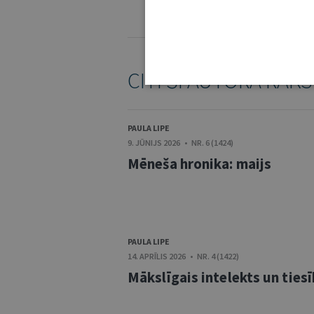
KOMENTĒŠANAS NOTEIKUMI
CITI ŠĪ AUTORA RAKS
PAULA LIPE
9. JŪNIJS 2026 • NR. 6 (1424)
Mēneša hronika: maijs
PAULA LIPE
14. APRĪLIS 2026 • NR. 4 (1422)
Mākslīgais intelekts un ties