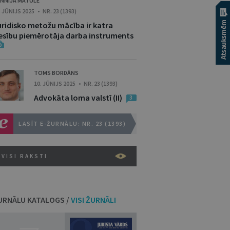
NNIJA MATULE
. JŪNIJS 2025 • NR. 23 (1393)
uridisko metožu mācība ir katra
iesību piemērotāja darba instruments
TOMS BORDĀNS
10. JŪNIJS 2025 • NR. 23 (1393)
Advokāta loma valstī (II)
3
LASĪT E-ŽURNĀLU: NR. 23 (1393)
VISI RAKSTI
URNĀLU KATALOGS /
VISI ŽURNĀLI