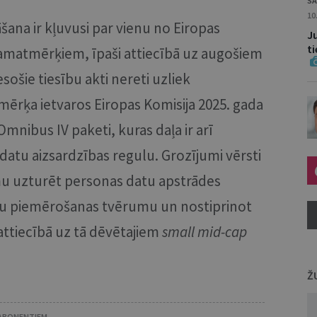
SA
10
šana ir kļuvusi par vienu no Eiropas
J
t
 pamatmērķiem, īpaši attiecībā uz augošiem
šie tiesību akti nereti uzliek
ērķa ietvaros Eiropas Komisija 2025. gada
Omnibus IV paketi, kuras daļa ir arī
datu aizsardzības regulu. Grozījumi vērsti
umu uzturēt personas datu apstrādes
mu piemērošanas tvērumu un nostiprinot
i attiecībā uz tā dēvētajiem
small mid-cap
Ž
 ABONENTIEM