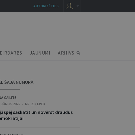
AUTORIZĒTIES
EIRDARBS
JAUNUMI
ARHĪVS
ĒL ŠAJĀ NUMURĀ
NA GAILĪTE
. JŪNIJS 2025 • NR. 23 (1393)
 jāspēj saskatīt un novērst draudus
emokrātijai