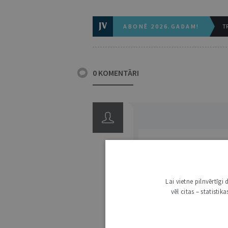
ABONĒ 2026.GADAM!
TR
0 KOMENTĀRI
Lai vietne pilnvērtīg
3000
vēl citas – statisti
IE