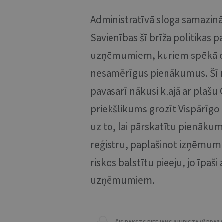
Administratīvā sloga samazinā
Savienības šī brīža politikas
uzņēmumiem, kuriem spēkā eso
nesamērīgus pienākumus. Šī m
pavasarī nākusi klajā ar plašu 
priekšlikums grozīt Vispārīgo 
uz to, lai pārskatītu pienāk
reģistru, paplašinot izņēmu
riskos balstītu pieeju, jo īpaš
uzņēmumiem.
ŠIS RAKSTS PIEEJAMS “JURISTA VĀRDA”