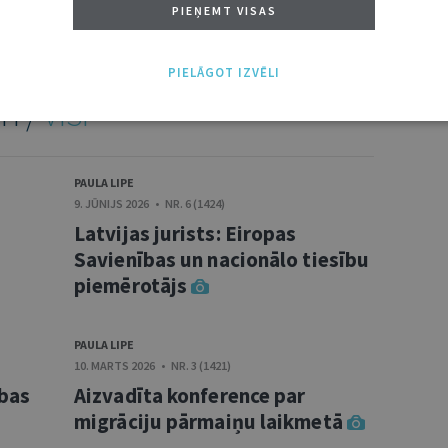
PIEŅEMT VISAS
PIELĀGOT IZVĒLI
TI /
VISI
PAULA LIPE
9. JŪNIJS 2026 • NR. 6 (1424)
Latvijas jurists: Eiropas
Savienības un nacionālo tiesību
piemērotājs
PAULA LIPE
10. MARTS 2026 • NR. 3 (1421)
ības
Aizvadīta konference par
migrāciju pārmaiņu laikmetā