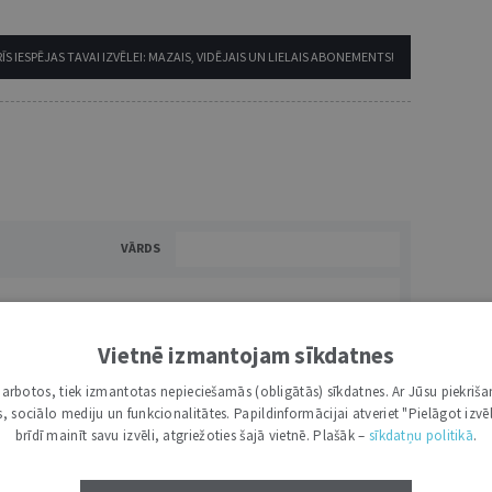
ĪS IESPĒJAS TAVAI IZVĒLEI: MAZAIS, VIDĒJAIS UN LIELAIS ABONEMENTS!
VĀRDS
Vietnē izmantojam sīkdatnes
i darbotos, tiek izmantotas nepieciešamās (obligātās) sīkdatnes. Ar Jūsu piekriša
kas, sociālo mediju un funkcionalitātes. Papildinformācijai atveriet "Pielāgot izvēl
brīdī mainīt savu izvēli, atgriežoties šajā vietnē. Plašāk –
sīkdatņu politikā
.
NĀKT:
PIEVIENOT