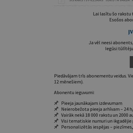
Lai lasītu šo rakstu
Esošos abon
Ja vēl neesi abonents,
Iegūsi tūlītēj
Piedāvājam trīs abonementu veidus. Vie
12 mēnešiem).
Abonentu ieguvumi:
Pieeja jaunākajam izdevumam
Neierobežota pieeja arhīvam – 24 h/
Vairāk nekā 18 000 rakstu un 2000 a
Visi tematiskie numuri un ikgadēji
Personalizētās iespējas – piezīmes,