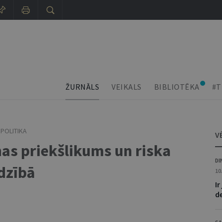
ŽURNĀLS
VEIKALS
BIBLIOTĒKA
#T
 POLITIKA
V
as priekšlikums un riska
DI
dzībā
10
Ir
d