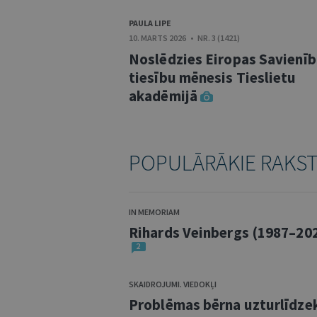
PAULA LIPE
10. MARTS 2026 • NR. 3 (1421)
Noslēdzies Eiropas Savienī
tiesību mēnesis Tieslietu
akadēmijā
POPULĀRĀKIE RAKS
IN MEMORIAM
Rihards Veinbergs (1987–20
2
SKAIDROJUMI. VIEDOKĻI
Problēmas bērna uzturlīdze