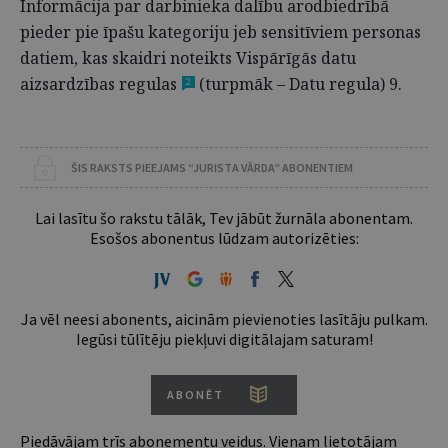
Informācija par darbinieka dalību arodbiedrībā
pieder pie īpašu kategoriju jeb sensitīviem personas
datiem, kas skaidri noteikts Vispārīgās datu
aizsardzības regulas
(turpmāk – Datu regula) 9.
2
ŠIS RAKSTS PIEEJAMS “JURISTA VĀRDA” ABONENTIEM
Lai lasītu šo rakstu tālāk, Tev jābūt žurnāla abonentam.
Esošos abonentus lūdzam autorizēties:
Ja vēl neesi abonents, aicinām pievienoties lasītāju pulkam.
Iegūsi tūlītēju piekļuvi digitālajam saturam!
ABONĒT
Piedāvājam trīs abonementu veidus. Vienam lietotājam