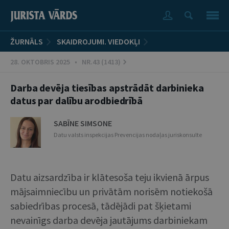
ŽURNĀLS
SKAIDROJUMI. VIEDOKĻI
28. OKTOBRIS 2025 • NR.43 (1413)
Darba devēja tiesības apstrādāt darbinieka
datus par dalību arodbiedrībā
SABĪNE SIMSONE
Datu valsts inspekcijas Prevencijas nodaļas juriskonsulte
Datu aizsardzība ir klātesoša teju ikvienā ārpus
mājsaimniecību un privātām norisēm notiekošā
sabiedrības procesā, tādējādi pat šķietami
nevainīgs darba devēja jautājums darbiniekam