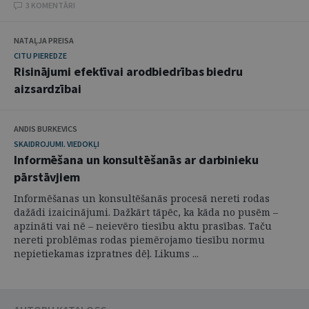
3 KOMENTĀRI
NATAĻJA PREISA
CITU PIEREDZE
Risinājumi efektīvai arodbiedrības biedru
aizsardzībai
ANDIS BURKEVICS
SKAIDROJUMI. VIEDOKĻI
Informēšana un konsultēšanās ar darbinieku
pārstāvjiem
Informēšanas un konsultēšanās procesā nereti rodas
dažādi izaicinājumi. Dažkārt tāpēc, ka kāda no pusēm –
apzināti vai nē – neievēro tiesību aktu prasības. Taču
nereti problēmas rodas piemērojamo tiesību normu
nepietiekamas izpratnes dēļ. Likums ...