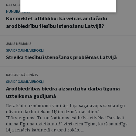
NATAĻJA PREISA
NUMURA TĒMA
Kur meklēt atbildību: kā veicas ar dažādu
arodbiedrību tiesību īstenošanu Latvijā?
JĀNIS NEIMANIS
SKAIDROJUMI. VIEDOKĻI
Streika tiesību īstenošanas problēmas Latvijā
KASPARS RĀCENĀJS
SKAIDROJUMI. VIEDOKĻI
Arodbiedrības biedra aizsardzība darba līguma
uzteikuma gadījumā
Reiz kāda uzņēmuma vadītājs bija sagatavojis savdabīgu
dāvanu darbiniekam Uģim dzimšanas dienā.
"Pārsteigums! Tu no šodienas esi brīvs cilvēks! Paraksti
darba līguma uzteikumu!" viņš teica Uģim, kurš smaidīgs
bija ienācis kabinetā ar torti rokās. ...