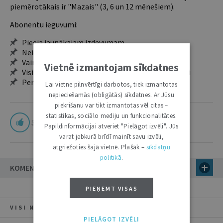
piemērotākais ir "Mazais" (3, 6 un 12 mēnešiem).
Abonentu ieguvumi:
Pieeja jaunākajam izdevumam
Neierobežota pieeja arhīvam – 24 h/7 d.
Vairāk nekā 18 000 rakstu un 2000 autoru
Vietnē izmantojam sīkdatnes
Visi tematiskie numuri un ikgadējie grāmatžurnāli
Personalizētās iespējas – piezīmes, citāti, mapes
Lai vietne pilnvērtīgi darbotos, tiek izmantotas
nepieciešamās (obligātās) sīkdatnes. Ar Jūsu
piekrišanu var tikt izmantotas vēl citas –
statistikas, sociālo mediju un funkcionalitātes.
3
Papildinformācijai atveriet "Pielāgot izvēli". Jūs
varat jebkurā brīdī mainīt savu izvēli,
atgriežoties šajā vietnē. Plašāk –
sīkdatņu
politikā
.
KOMENTĀRI
PIEŅEMT VISAS
VISI NUMURA RAKSTI
PIELĀGOT IZVĒLI