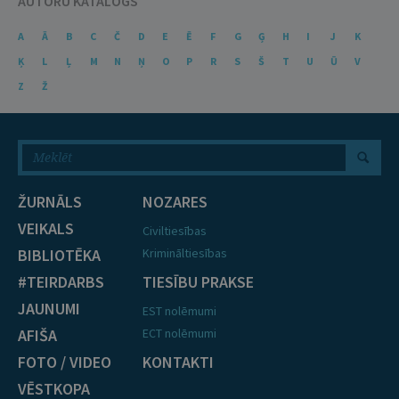
AUTORU KATALOGS
A
Ā
B
C
Č
D
E
Ē
F
G
Ģ
H
I
J
K
Ķ
L
Ļ
M
N
Ņ
O
P
R
S
Š
T
U
Ū
V
Z
Ž
ŽURNĀLS
NOZARES
VEIKALS
Civiltiesības
BIBLIOTĒKA
Krimināltiesības
#TEIRDARBS
TIESĪBU PRAKSE
JAUNUMI
EST nolēmumi
AFIŠA
ECT nolēmumi
FOTO / VIDEO
KONTAKTI
VĒSTKOPA