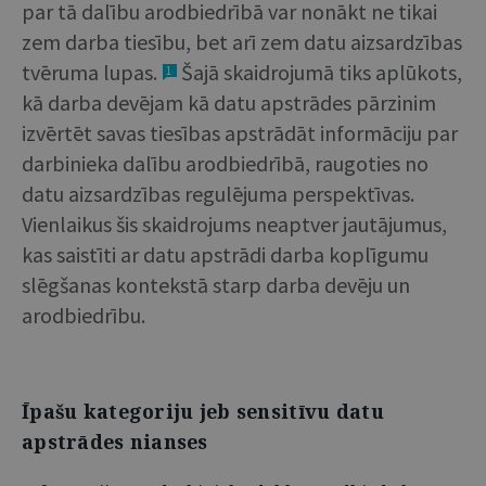
par tā dalību arodbiedrībā var nonākt ne tikai
zem darba tiesību, bet arī zem datu aizsardzības
tvēruma lupas.
Šajā skaidrojumā tiks aplūkots,
1
kā darba devējam kā datu apstrādes pārzinim
izvērtēt savas tiesības apstrādāt informāciju par
darbinieka dalību arodbiedrībā, raugoties no
datu aizsardzības regulējuma perspektīvas.
Vienlaikus šis skaidrojums neaptver jautājumus,
kas saistīti ar datu apstrādi darba koplīgumu
slēgšanas kontekstā starp darba devēju un
arodbiedrību.
Īpašu kategoriju jeb sensitīvu datu
apstrādes nianses