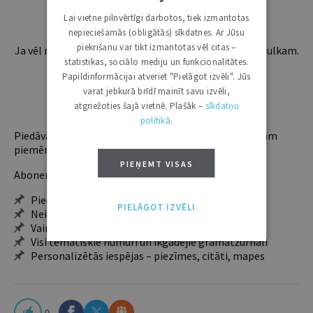
Lai vietne pilnvērtīgi darbotos, tiek izmantotas
nepieciešamās (obligātās) sīkdatnes. Ar Jūsu
piekrišanu var tikt izmantotas vēl citas –
Ja vēl neesi abonents, aicinām pievienoties lasītāju pulkam.
statistikas, sociālo mediju un funkcionalitātes.
Iegūsi tūlītēju piekļuvi digitālajam saturam!
Papildinformācijai atveriet "Pielāgot izvēli". Jūs
varat jebkurā brīdī mainīt savu izvēli,
ABONĒT
atgriežoties šajā vietnē. Plašāk –
sīkdatņu
politikā
.
Piedāvājam trīs abonementu veidus. Vienam lietotājam
piemērotākais ir "Mazais" (3, 6 un 12 mēnešiem).
PIEŅEMT VISAS
Abonentu ieguvumi:
Pieeja jaunākajam izdevumam
PIELĀGOT IZVĒLI
Neierobežota pieeja arhīvam – 24 h/7 d.
Vairāk nekā 18 000 rakstu un 2000 autoru
Visi tematiskie numuri un ikgadējie grāmatžurnāli
Personalizētās iespējas – piezīmes, citāti, mapes
0