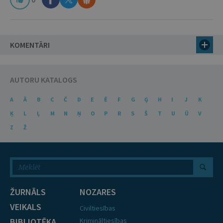
KOMENTĀRI
AUTORU KATALOGS
A
Ā
B
C
Č
D
E
Ē
F
G
Ģ
H
I
J
K
Ķ
L
Ļ
M
N
Ņ
O
P
R
S
Š
T
U
Ū
V
Z
Ž
ŽURNĀLS
NOZARES
VEIKALS
Civiltiesības
BIBLIOTĒKA
Krimināltiesības