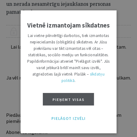
un nerada nesamērīgu iejaukšanos personas
pamattiesībās.
Vietnē izmantojam sīkdatnes
ŠIS RAKSTS PIEEJAMS “JURISTA VĀRDA” ABONENTIEM
Lai vietne pilnvērtīgi darbotos, tiek izmantotas
nepieciešamās (obligātās) sīkdatnes. Ar Jūsu
Lai lasītu šo rakstu tālāk, Tev jābūt žurnāla abonentam.
piekrišanu var tikt izmantotas vēl citas –
Esošos abonentus lūdzam autorizēties:
statistikas, sociālo mediju un funkcionalitātes.
Papildinformācijai atveriet "Pielāgot izvēli". Jūs
varat jebkurā brīdī mainīt savu izvēli,
atgriežoties šajā vietnē. Plašāk –
sīkdatņu
Ja vēl neesi abonents, aicinām pievienoties lasītāju pulkam.
politikā
.
Iegūsi tūlītēju piekļuvi digitālajam saturam!
PIEŅEMT VISAS
ABONĒT
Piedāvājam trīs abonementu veidus. Vienam lietotājam
PIELĀGOT IZVĒLI
piemērotākais ir "Mazais" (3, 6 un 12 mēnešiem).
Abonentu ieguvumi: