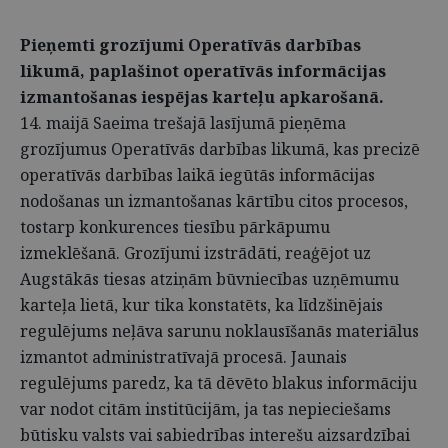
Pieņemti grozījumi Operatīvās darbības
likumā, paplašinot operatīvās informācijas
izmantošanas iespējas karteļu apkarošanā.
14. maijā Saeima trešajā lasījumā pieņēma
grozījumus Operatīvās darbības likumā, kas precizē
operatīvās darbības laikā iegūtās informācijas
nodošanas un izmantošanas kārtību citos procesos,
tostarp konkurences tiesību pārkāpumu
izmeklēšanā. Grozījumi izstrādāti, reaģējot uz
Augstākās tiesas atziņām būvniecības uzņēmumu
karteļa lietā, kur tika konstatēts, ka līdzšinējais
regulējums neļāva sarunu noklausīšanās materiālus
izmantot administratīvajā procesā. Jaunais
regulējums paredz, ka tā dēvēto blakus informāciju
var nodot citām institūcijām, ja tas nepieciešams
būtisku valsts vai sabiedrības interešu aizsardzībai