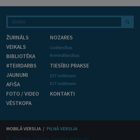
ŽURNĀLS
NOZARES
VEIKALS
Civiltiesības
BIBLIOTĒKA
Krimināltiesības
#TEIRDARBS
TIESĪBU PRAKSE
JAUNUMI
EST nolēmumi
AFIŠA
ECT nolēmumi
FOTO / VIDEO
KONTAKTI
VĒSTKOPA
MOBILĀ VERSIJA /
PILNĀ VERSIJA
© Oficiālais izdevējs Latvijas Vēstnesis