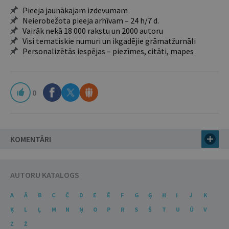
Pieeja jaunākajam izdevumam
Neierobežota pieeja arhīvam – 24 h/7 d.
Vairāk nekā 18 000 rakstu un 2000 autoru
Visi tematiskie numuri un ikgadējie grāmatžurnāli
Personalizētās iespējas – piezīmes, citāti, mapes
0
KOMENTĀRI
AUTORU KATALOGS
A
Ā
B
C
Č
D
E
Ē
F
G
Ģ
H
I
J
K
Ķ
L
Ļ
M
N
Ņ
O
P
R
S
Š
T
U
Ū
V
Z
Ž