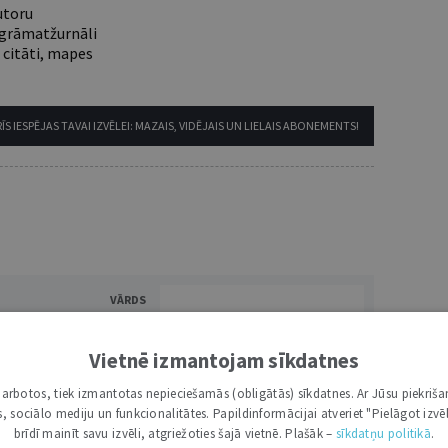
utoru
e grāmatžurnāli
 citāti, mapes
ĪS IESPĒJAS TAVAI IZVĒLEI: MAZAIS, VIDĒJAIS UN LIELAIS ABONEMENTS!
VĀRDS
Vietnē izmantojam sīkdatnes
i darbotos, tiek izmantotas nepieciešamās (obligātās) sīkdatnes. Ar Jūsu piekriša
kas, sociālo mediju un funkcionalitātes. Papildinformācijai atveriet "Pielāgot izvēl
brīdī mainīt savu izvēli, atgriežoties šajā vietnē. Plašāk –
sīkdatņu politikā
.