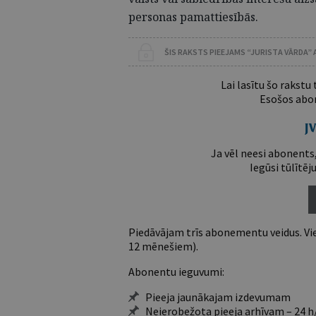
personas pamattiesībās.
ŠIS RAKSTS PIEEJAMS “JURISTA VĀRDA”
Lai lasītu šo rakstu
Esošos abon
Ja vēl neesi abonents,
Iegūsi tūlītēj
Piedāvājam trīs abonementu veidus. Vie
12 mēnešiem).
Abonentu ieguvumi:
Pieeja jaunākajam izdevumam
Neierobežota pieeja arhīvam – 24 h/