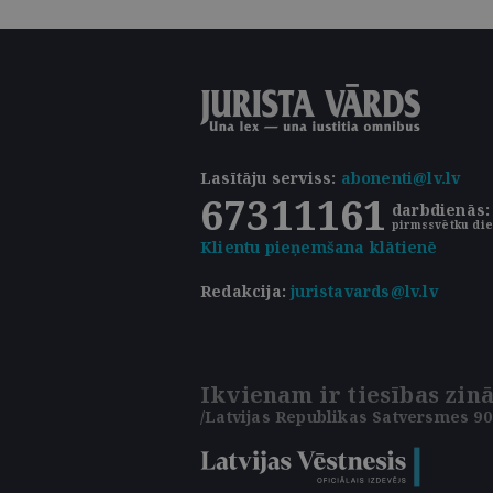
Lasītāju serviss
:
abonenti@lv.lv
67311161
darbdienās: 
pirmssvētku die
Klientu pieņemšana klātienē
Redakcija:
juristavards@lv.lv
Ikvienam ir tiesības zinā
/Latvijas Republikas Satversmes 90.