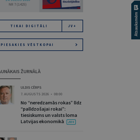
NR 7 (1425)
TIKAI DIGITĀLI
JV+
PIESAKIES VĒSTKOPAI
AUNĀKAIS ŽURNĀLĀ
ULDIS CĒRPS
7. AUGUSTS 2026 • 08:00
No “neredzamās rokas” līdz
“palīdzošajai rokai”:
tiesiskums un valsts loma
Latvijas ekonomikā