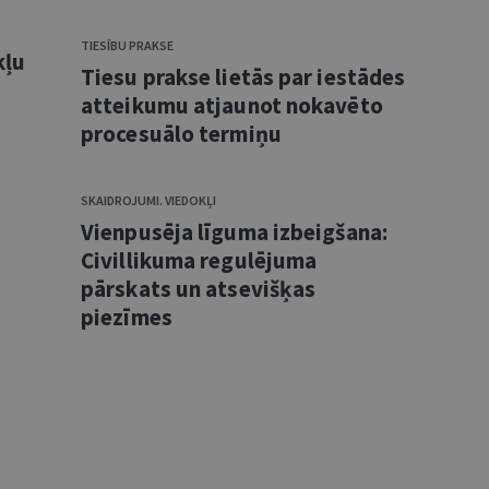
TIESĪBU PRAKSE
kļu
Tiesu prakse lietās par iestādes
atteikumu atjaunot nokavēto
procesuālo termiņu
SKAIDROJUMI. VIEDOKĻI
Vienpusēja līguma izbeigšana:
Civillikuma regulējuma
pārskats un atsevišķas
piezīmes