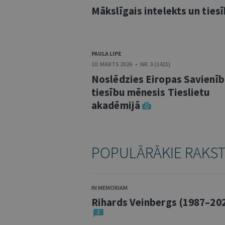
Mākslīgais intelekts un ties
PAULA LIPE
10. MARTS 2026 • NR. 3 (1421)
Noslēdzies Eiropas Savienī
tiesību mēnesis Tieslietu
akadēmijā
POPULĀRĀKIE RAKS
IN MEMORIAM
Rihards Veinbergs (1987–20
2