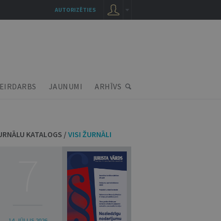
AUTORIZĒTIES
EIRDARBS
JAUNUMI
ARHĪVS
URNĀLU KATALOGS /
VISI ŽURNĀLI
7
14. JŪLIJS 2026