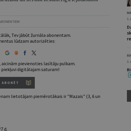
MA
5.
 ABONENTIEM
D
s
 tālāk, Tev jābūt žurnāla abonentam.
re
entus lūdzam autorizēties:
RI
3.
 aicinām pievienoties lasītāju pulkam.
u piekļuvi digitālajam saturam!
R
ABONĒT
nam lietotājam piemērotākais ir "Mazais" (3, 6 un
7 d.