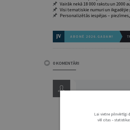
Vairāk nekā 18 000 rakstu un 2000 a
Visi tematiskie numuri un ikgadēji
Personalizētās iespējas – piezīmes,
ABONĒ 2026.GADAM!
TR
0 KOMENTĀRI
Lai vietne pilnvērtīg
vēl citas – statisti
3000