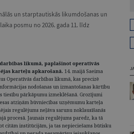
nālās un starptautiskās likumdošanas un
 laika posmu no 2026. gada 11. līdz
darbības likumā, paplašinot operatīvās
J
ējas karteļu apkarošanā.
14. maijā Saeima
us Operatīvās darbības likumā, kas precizē
 informācijas nodošanas un izmantošanas kārtību
es tiesību pārkāpumu izmeklēšanā. Grozījumi
 tiesas atziņām būvniecības uzņēmumu karteļa
šinējais regulējums neļāva sarunu noklausīšanās
jā procesā. Jaunais regulējums paredz, ka tā
t citām institūcijām, ja tas nepieciešams būtisku
zsardzībai un nerada nesamērīgu iejaukšanos