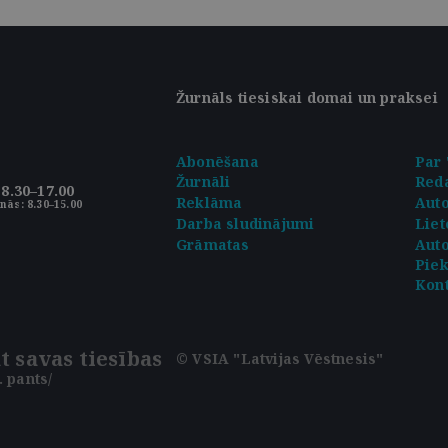
Žurnāls tiesiskai domai un praksei
Abonēšana
Par 
Žurnāli
Reda
8.30–17.00
Reklāma
Aut
nās: 8.30–15.00
Darba sludinājumi
Liet
Grāmatas
Auto
Pie
Kont
t savas tiesības
© VSIA "Latvijas Vēstnesis"
 pants/