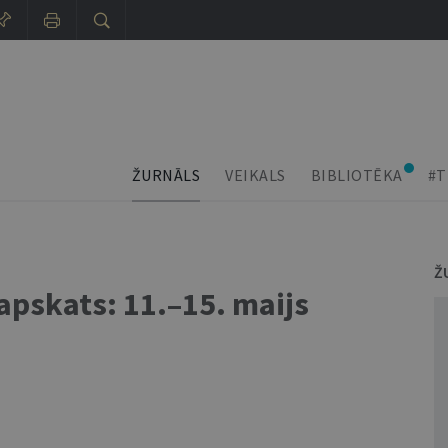
ŽURNĀLS
VEIKALS
BIBLIOTĒKA
#T
Ž
pskats: 11.–15. maijs