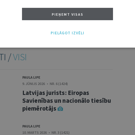
PIEŅEMT VISAS
NĀKT:
PIEVIENOT
PIELĀGOT IZVĒLI
TI /
VISI
PAULA LIPE
9. JŪNIJS 2026 • NR. 6 (1424)
Latvijas jurists: Eiropas
Savienības un nacionālo tiesību
piemērotājs
PAULA LIPE
10. MARTS 2026 • NR. 3 (1421)