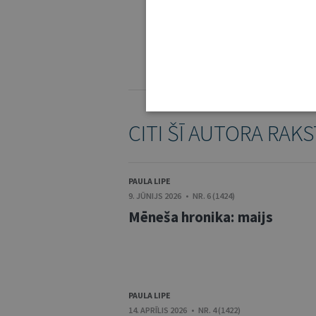
IE
KOMENTĒŠANAS NOTEIKUMI
CITI ŠĪ AUTORA RAKS
PAULA LIPE
9. JŪNIJS 2026 • NR. 6 (1424)
Mēneša hronika: maijs
PAULA LIPE
14. APRĪLIS 2026 • NR. 4 (1422)