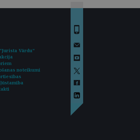
"Jurista Vārdu"
kcija
oriem
ošanas noteikumi
rtiesības
kļūstamība
akti