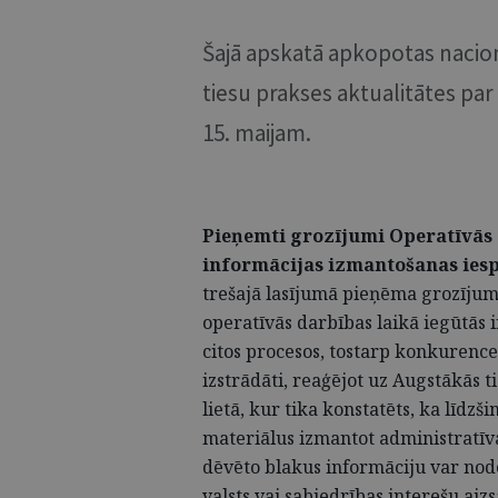
Šajā apskatā apkopotas nacio
tiesu prakses aktualitātes par
15. maijam.
Pieņemti grozījumi Operatīvās 
informācijas izmantošanas iesp
trešajā lasījumā pieņēma grozījum
operatīvās darbības laikā iegūtās
citos procesos, tostarp konkurenc
izstrādāti, reaģējot uz Augstākās
lietā, kur tika konstatēts, ka līdz
materiālus izmantot administratīva
dēvēto blakus informāciju var nodo
valsts vai sabiedrības interešu ai