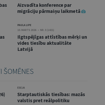
ības
Aizvadīta konference par
migrāciju pārmaiņu laikmetā
PAULA LIPE
10. MARTS 2026 • NR. 3 (1421)
bas
Ilgtspējīgas attīstības mērķi un
vides tiesību aktualitāte
Latvijā
TI ŠOMĒNES
ESEJA
26)
Starptautiskās tiesības: mazās
valstis pret reālpolitiku