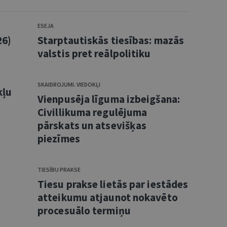
ESEJA
26)
Starptautiskās tiesības: mazās
valstis pret reālpolitiku
SKAIDROJUMI. VIEDOKĻI
kļu
Vienpusēja līguma izbeigšana:
Civillikuma regulējuma
pārskats un atsevišķas
piezīmes
TIESĪBU PRAKSE
Tiesu prakse lietās par iestādes
atteikumu atjaunot nokavēto
procesuālo termiņu