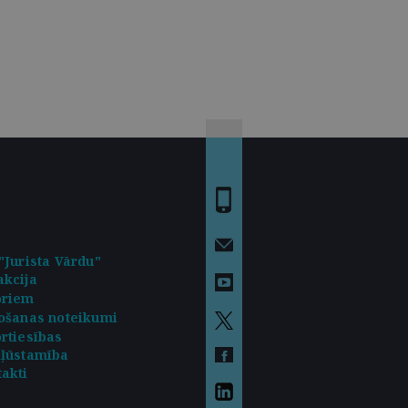
"Jurista Vārdu"
kcija
oriem
ošanas noteikumi
rtiesības
kļūstamība
akti