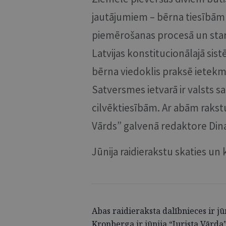
jautājumiem – bērna tiesībām 
piemērošanas procesā un starp
Latvijas konstitucionālajā sis
bērna viedoklis praksē iet
Satversmes ietvarā ir valsts s
cilvēktiesībām. Ar abām rakst
Vārds” galvenā redaktore Dina
Jūnija raidierakstu skaties un
Abas raidieraksta dalībnieces ir jū
Kronberga ir jūnija “Jurista Vārda