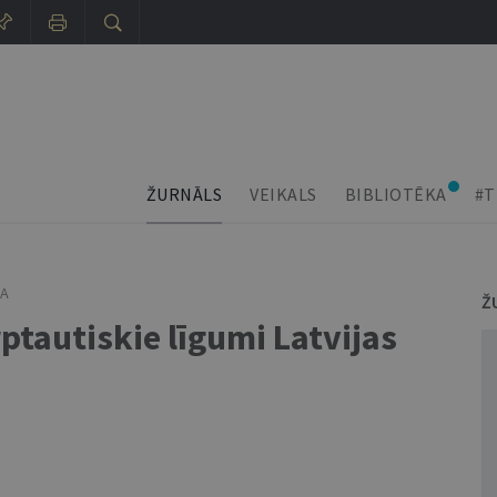
ŽURNĀLS
VEIKALS
BIBLIOTĒKA
#T
NA
Ž
ptautiskie līgumi Latvijas