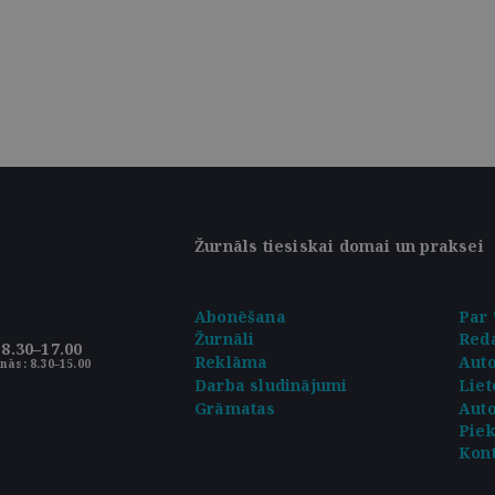
Žurnāls tiesiskai domai un praksei
Abonēšana
Par 
Žurnāli
Reda
8.30–17.00
Reklāma
Aut
nās: 8.30–15.00
Darba sludinājumi
Liet
Grāmatas
Auto
Pie
Kont