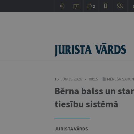
2
16. JŪNIJS 2026 • 08:15
MĒNEŠA SARU
Bērna balss un star
tiesību sistēmā
JURISTA VĀRDS