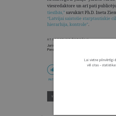
viesredaktore un arī pati publicēj
tiesībās,”
savukārt Ph.D. Ineta Zie
“Latvijai saistošie starptautiskie 
hierarhija, kontrole"
.
ATSAUCE UZ ŽURNĀLU
Jurista Vārds. Bērna balss un starptautiskie
Pieejams: https://juristavards.lv/zurnals/2
Lai vietne pilnvērtīg
vēl citas – statisti
PATĪK
VISI ŽURNĀLA RAKSTI