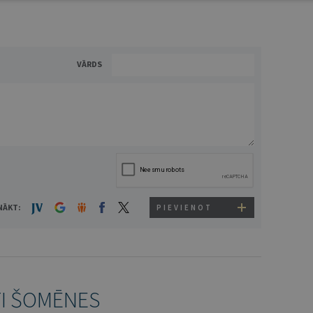
VĀRDS
NĀKT:
PIEVIENOT
TI ŠOMĒNES