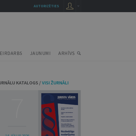
AUTORIZĒTIES
EIRDARBS
JAUNUMI
ARHĪVS
URNĀLU KATALOGS /
VISI ŽURNĀLI
7
14. JŪLIJS 2026