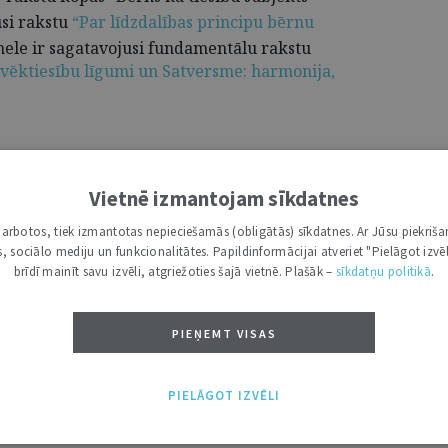
usi rakstu
“Par līdzdalības principu bērnu
mele ir sagatavojusi fundamentālu rakstu
cilvēktiesību līgumi un Satversme: harmonija,
 līgumi Latvijas tiesību sistēmā. Jurista Vārds, 16.06.2026.
87821
Vietnē izmantojam sīkdatnes
i darbotos, tiek izmantotas nepieciešamās (obligātās) sīkdatnes. Ar Jūsu piekriša
kas, sociālo mediju un funkcionalitātes. Papildinformācijai atveriet "Pielāgot izvēl
brīdī mainīt savu izvēli, atgriežoties šajā vietnē. Plašāk –
sīkdatņu politikā
.
DRUKĀT
PIEŅEMT VISAS
PIELĀGOT IZVĒLI