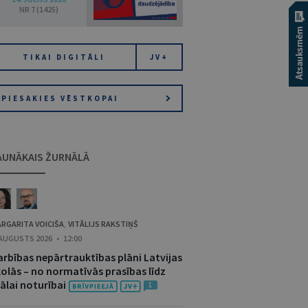
NR 7 (1425)
TIKAI DIGITĀLI
JV+
PIESAKIES VĒSTKOPAI
AUNĀKAIS ŽURNĀLĀ
RGARITA VOICIŠA
VITĀLIJS RAKSTIŅŠ
,
 AUGUSTS 2026 • 12:00
arbības nepārtrauktības plāni Latvijas
kolās – no normatīvās prasības līdz
ālai noturībai
1