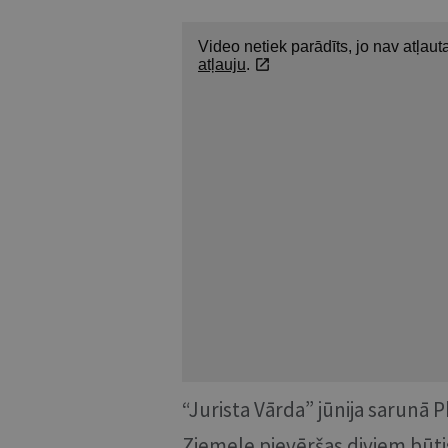
“Jurista Vārda” jūnija sarunā 
Ziemele pievēršas diviem būti