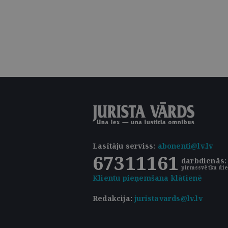
Lasītāju serviss
:
abonenti@lv.lv
67311161
darbdienās: 
pirmssvētku die
Klientu pieņemšana klātienē
Redakcija:
juristavards@lv.lv