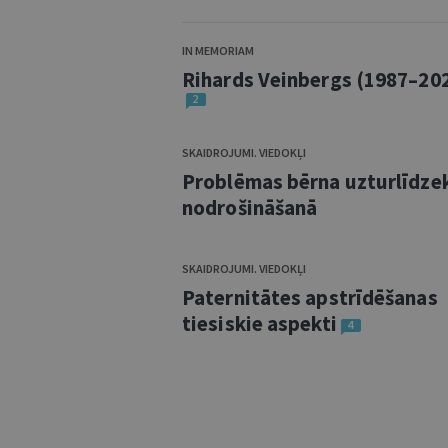
IN MEMORIAM
Rihards Veinbergs (1987–20
2
SKAIDROJUMI. VIEDOKĻI
Problēmas bērna uzturlīdze
nodrošināšanā
SKAIDROJUMI. VIEDOKĻI
Paternitātes apstrīdēšanas
tiesiskie aspekti
4