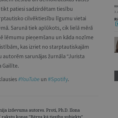
RI
tikt patiesi sadzirdētam tiesību
3.
tautisko cilvēktiesību līgumu vietai
R
tēmā. Sarunā tiek aplūkots, cik lielā mērā
ekmē lēmumu pieņemšanu un kāda nozīme
aistībām, kas izriet no starptautiskajām
u autorēm sarunājas žurnāla “Jurista
 Gailīte.
 klausies
#YouTube
un
#Spotify
.
nija izdevuma autores. Proti, Ph.D. Ilona
” rakstu kopas "Bērns kā tiesību subjekts"