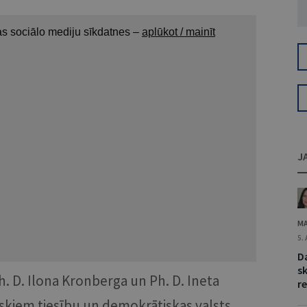
J
MA
5.
D
s
Ph. D. Ilona Kronberga un Ph. D. Ineta
re
skiem tiesību un demokrātiskas valsts