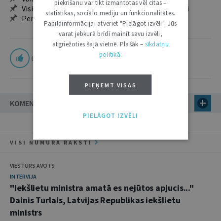
piekrišanu var tikt izmantotas vēl citas –
Visi tematiskie numuri un ikgadējie grāmatžurnāli
statistikas, sociālo mediju un funkcionalitātes.
Personalizētās iespējas – piezīmes, citāti, mapes
Papildinformācijai atveriet "Pielāgot izvēli". Jūs
varat jebkurā brīdī mainīt savu izvēli,
atgriežoties šajā vietnē. Plašāk –
sīkdatņu
politikā
.
0
PIEŅEMT VISAS
KOMENTĀRI
PIELĀGOT IZVĒLI
VISI NUMURA RAKSTI
VIESTURS AVOTS
INTERVIJA
"Iekšlietu ministra amatā es nejūtos apjucis..."
Dainis Turlais, Latvijas Republikas iekšlietu
ministrs