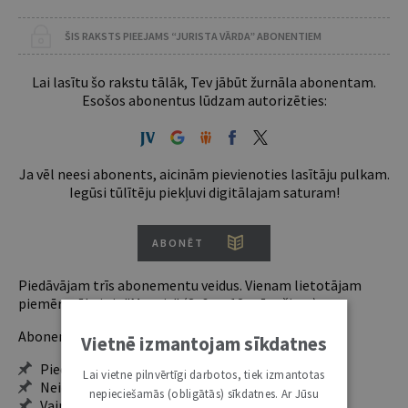
ŠIS RAKSTS PIEEJAMS “JURISTA VĀRDA” ABONENTIEM
Lai lasītu šo rakstu tālāk, Tev jābūt žurnāla abonentam.
Esošos abonentus lūdzam autorizēties:
Ja vēl neesi abonents, aicinām pievienoties lasītāju pulkam.
Iegūsi tūlītēju piekļuvi digitālajam saturam!
ABONĒT
Piedāvājam trīs abonementu veidus. Vienam lietotājam
piemērotākais ir "Mazais" (3, 6 un 12 mēnešiem).
Abonentu ieguvumi:
Vietnē izmantojam sīkdatnes
Pieeja jaunākajam izdevumam
Lai vietne pilnvērtīgi darbotos, tiek izmantotas
Neierobežota pieeja arhīvam – 24 h/7 d.
nepieciešamās (obligātās) sīkdatnes. Ar Jūsu
Vairāk nekā 18 000 rakstu un 2000 autoru