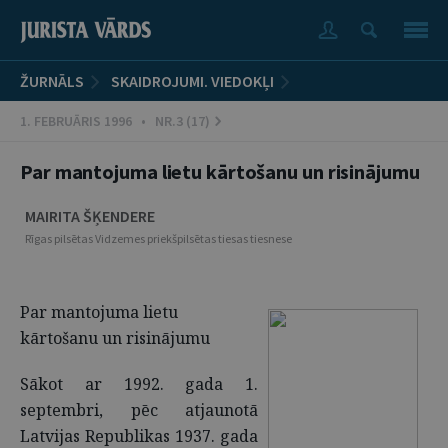
ŽURNĀLS
SKAIDROJUMI. VIEDOKĻI
1. FEBRUĀRIS 1996 • NR.3 (17)
Par mantojuma lietu kārtošanu un risinājumu
MAIRITA ŠĶENDERE
Rīgas pilsētas Vidzemes priekšpilsētas tiesas tiesnese
Par mantojuma lietu
kārtošanu un risinājumu
Sākot ar 1992. gada 1.
septembri, pēc atjaunotā
Latvijas Republikas 1937. gada