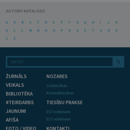
AUTORU KATALOGS
A
Ā
B
C
Č
D
E
Ē
F
G
Ģ
H
I
J
K
Ķ
L
Ļ
M
N
Ņ
O
P
R
S
Š
T
U
Ū
V
Z
Ž
ŽURNĀLS
NOZARES
VEIKALS
Civiltiesības
BIBLIOTĒKA
Krimināltiesības
#TEIRDARBS
TIESĪBU PRAKSE
JAUNUMI
EST nolēmumi
AFIŠA
ECT nolēmumi
FOTO / VIDEO
KONTAKTI