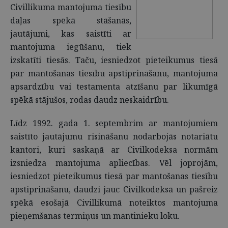
Civillikuma mantojuma tiesību
daļas spēkā stāšanās,
jautājumi, kas saistīti ar
mantojuma iegūšanu, tiek
izskatīti tiesās. Taču, iesniedzot pieteikumus tiesā
par mantošanas tiesību apstiprināšanu, mantojuma
apsardzību vai testamenta atzīšanu par likumīgā
spēkā stājušos, rodas daudz neskaidrību.
Līdz 1992. gada 1. septembrim ar mantojumiem
saistīto jautājumu risināšanu nodarbojās notariātu
kantori, kuri saskaņā ar Civilkodeksa normām
izsniedza mantojuma apliecības. Vēl joprojām,
iesniedzot pieteikumus tiesā par mantošanas tiesību
apstiprināšanu, daudzi jauc Civilkodeksā un pašreiz
spēkā esošajā Civillikumā noteiktos mantojuma
pieņemšanas termiņus un mantinieku loku.