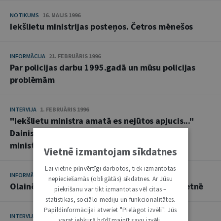
NOTIKUMS
16. MAIJS 1996
Iekšlietu ministrijas posteņos. Četros mēnešos
INFORMĀCIJA
21. FEBRUĀRIS 1996
Par policijas darbu 1995.gadā un mūsu policijas
problēmām
INTERVIJA
1. FEBRUĀRIS 1996
"Iekšlietu ministra amatā es nejūtos apjucis..."
Dainis Turlais, Latvijas Republikas iekšlietu
ministrs
Vietnē izmantojam sīkdatnes
Lai vietne pilnvērtīgi darbotos, tiek izmantotas
INFORMĀCIJA
5. JANVĀRIS 1996
nepieciešamās (obligātās) sīkdatnes. Ar Jūsu
Olainē, nelegālo imigrantu uzturēšanās nometnē
piekrišanu var tikt izmantotas vēl citas –
statistikas, sociālo mediju un funkcionalitātes.
Papildinformācijai atveriet "Pielāgot izvēli". Jūs
INTERVIJA
28. NOVEMBRIS 1995
varat jebkurā brīdī mainīt savu izvēli,