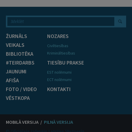
ŽURNĀLS
NOZARES
VEIKALS
Civiltiesības
BIBLIOTĒKA
Krimināltiesības
#TEIRDARBS
TIESĪBU PRAKSE
JAUNUMI
EST nolēmumi
AFIŠA
ECT nolēmumi
FOTO / VIDEO
KONTAKTI
VĒSTKOPA
MOBILĀ VERSIJA /
PILNĀ VERSIJA
© Oficiālais izdevējs Latvijas Vēstnesis