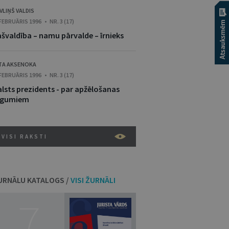
VLIŅŠ VALDIS
 FEBRUĀRIS 1996 • NR. 3 (17)
ašvaldība – namu pārvalde – īrnieks
TA AKSENOKA
 FEBRUĀRIS 1996 • NR. 3 (17)
alsts prezidents - par apžēlošanas
ūgumiem
VISI RAKSTI
URNĀLU KATALOGS /
VISI ŽURNĀLI
7