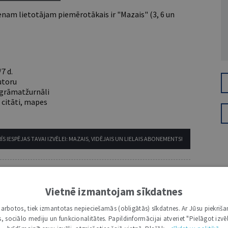
nam lietotājam piemērotākais ir "Mazais" (3, 6 un
7 d.
utoru
e grāmatžurnāli
 citāti, mapes
ĪS IESPĒJAS TAVAI IZVĒLEI: MAZAIS, VIDĒJAIS UN LIELAIS ABONEMENTS!
Vietnē izmantojam sīkdatnes
i darbotos, tiek izmantotas nepieciešamās (obligātās) sīkdatnes. Ar Jūsu piekriša
kas, sociālo mediju un funkcionalitātes. Papildinformācijai atveriet "Pielāgot izvēl
VĀRDS