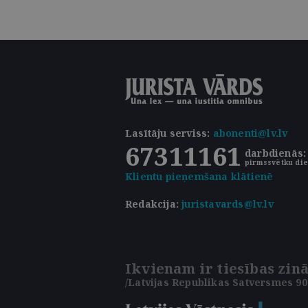
Lasītāju serviss
:
abonenti@lv.lv
67311161
darbdienās: 
pirmssvētku die
Klientu pieņemšana klātienē
Redakcija:
juristavards@lv.lv
Ikvienam ir tiesības zinā
/Latvijas Republikas Satversmes 90.