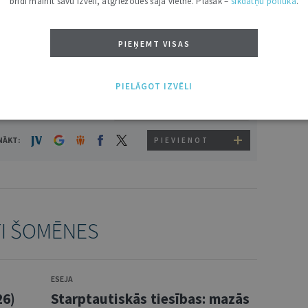
brīdī mainīt savu izvēli, atgriežoties šajā vietnē. Plašāk –
sīkdatņu politikā
.
PIEŅEMT VISAS
PIELĀGOT IZVĒLI
NĀKT:
PIEVIENOT
TI ŠOMĒNES
ESEJA
26)
Starptautiskās tiesības: mazās