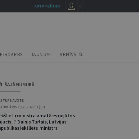
AUTORIZĒTIES
EIRDARBS
JAUNUMI
ARHĪVS
ĒL ŠAJĀ NUMURĀ
ESTURS AVOTS
 FEBRUĀRIS 1996 • NR. 3 (17)
Iekšlietu ministra amatā es nejūtos
jucis..." Dainis Turlais, Latvijas
publikas iekšlietu ministrs