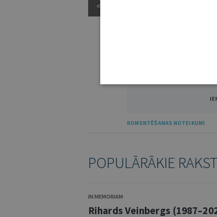
3000
IE
KOMENTĒŠANAS NOTEIKUMI
POPULĀRĀKIE RAKS
IN MEMORIAM
Rihards Veinbergs (1987–20