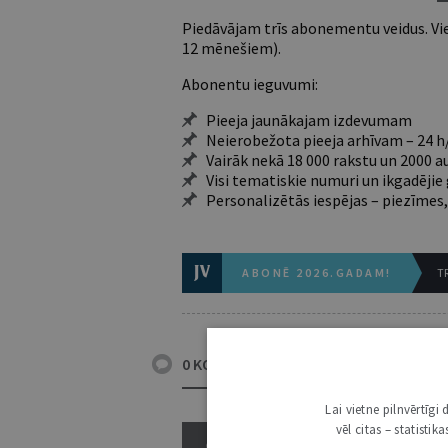
Piedāvājam trīs abonementu veidus. Vie
12 mēnešiem).
Abonentu ieguvumi:
Pieeja jaunākajam izdevumam
Neierobežota pieeja arhīvam – 24 h/
Vairāk nekā 18 000 rakstu un 2000 a
Visi tematiskie numuri un ikgadēji
Personalizētās iespējas – piezīmes,
ABONĒ 2026.GADAM!
TR
0 KOMENTĀRI
Lai vietne pilnvērtīg
vēl citas – statisti