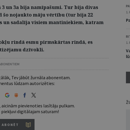
PA
 3 un 3a bija namīpašumi. Tur bija divas
1.
d šo nojaukto māju vērtību (tur bija 22
P
os un sadalīja visiem mantiniekiem, katram
RI
okļu rindā esmu pirmskārtas rindā, es
1.
atizējamu dzīvokli.
V
l
 ABONENTIEM
 tālāk, Tev jābūt žurnāla abonentam.
entus lūdzam autorizēties:
Ž
 aicinām pievienoties lasītāju pulkam.
u piekļuvi digitālajam saturam!
ABONĒT