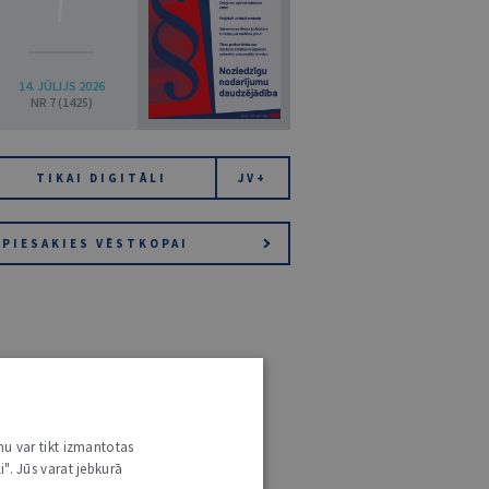
14. JŪLIJS 2026
NR 7 (1425)
TIKAI DIGITĀLI
JV+
PIESAKIES VĒSTKOPAI
nu var tikt izmantotas
i". Jūs varat jebkurā