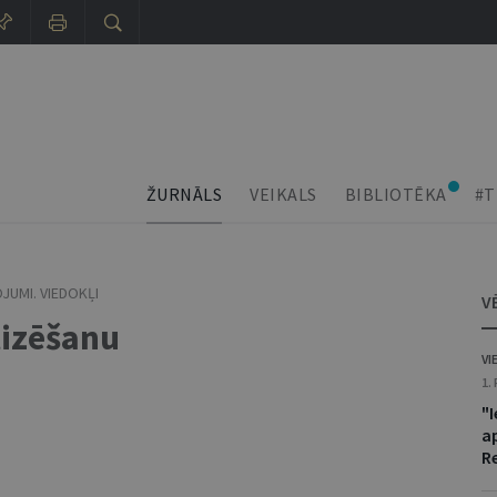
ŽURNĀLS
VEIKALS
BIBLIOTĒKA
#T
JUMI. VIEDOKĻI
V
tizēšanu
VI
1.
"
ap
Re