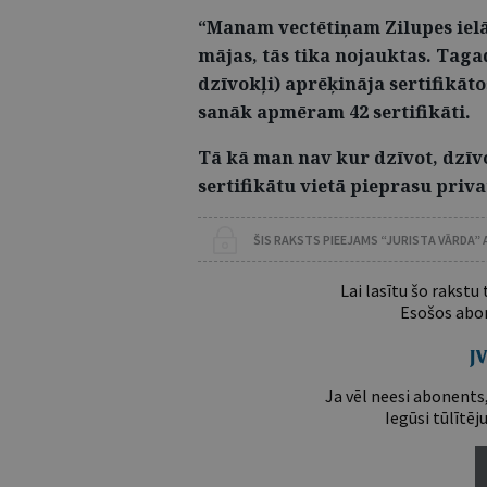
“Manam vectētiņam Zilupes ielā
mājas, tās tika nojauktas. Taga
dzīvokļi) aprēķināja sertifikāt
sanāk apmēram 42 sertifikāti.
Tā kā man nav kur dzīvot, dzīv
sertifikātu vietā pieprasu priv
ŠIS RAKSTS PIEEJAMS “JURISTA VĀRDA”
Lai lasītu šo rakstu
Esošos abon
Ja vēl neesi abonents,
Iegūsi tūlītēj