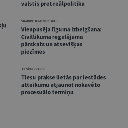
valstis pret reālpolitiku
SKAIDROJUMI. VIEDOKĻI
kļu
Vienpusēja līguma izbeigšana:
Civillikuma regulējuma
pārskats un atsevišķas
piezīmes
TIESĪBU PRAKSE
Tiesu prakse lietās par iestādes
atteikumu atjaunot nokavēto
procesuālo termiņu