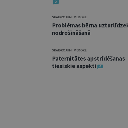
2
SKAIDROJUMI. VIEDOKĻI
Problēmas bērna uzturlīdze
nodrošināšanā
SKAIDROJUMI. VIEDOKĻI
Paternitātes apstrīdēšanas
tiesiskie aspekti
4