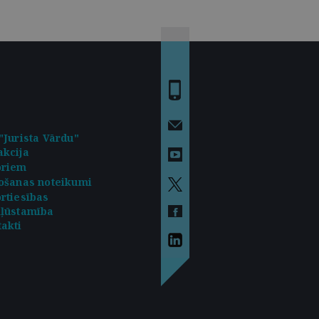
"Jurista Vārdu"
kcija
oriem
ošanas noteikumi
rtiesības
kļūstamība
akti