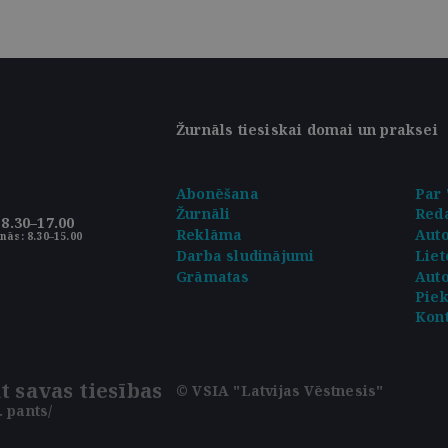
Žurnāls tiesiskai domai un praksei
Abonēšana
Par 
Žurnāli
Reda
8.30–17.00
Reklāma
Aut
nās: 8.30–15.00
Darba sludinājumi
Liet
Grāmatas
Auto
Pie
Kont
t savas tiesības
© VSIA "Latvijas Vēstnesis"
 pants/