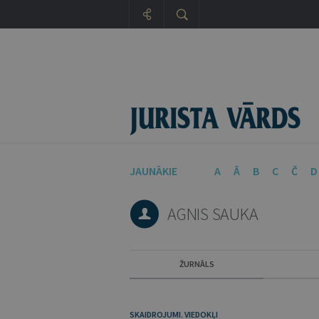
JAUNĀKIE
A
Ā
B
C
Č
D
AGNIS SAUKA
ŽURNĀLS
SKAIDROJUMI. VIEDOKĻI