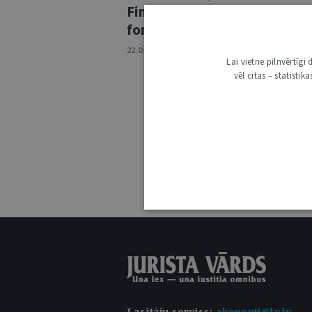
Finanšu korekcijas un savsta
fondu jomā: Vispārējās tiesa
22. DECEMBRIS 2020 • NR. 51/52 (1161/1162)
Lai vietne pilnvērtīg
vēl citas – statisti
Lasītāju serviss
:
abonenti@lv.lv