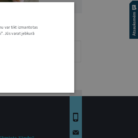
GNIS SAUKA
nu var tikt izmantotas
i". Jūs varat jebkurā
1
0
0
0
RAKSTS
VIEDOKĻI
ESEJAS
"Jurista Vārdu"