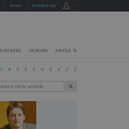
ABONĒT
AUTORIZĒTIES
EIRDARBS
JAUNUMI
ARHĪVS
P
R
S
Š
T
U
Ū
V
Z
Ž