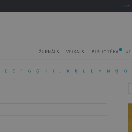
PIRKT
ŽURNĀLS
VEIKALS
BIBLIOTĒKA
#T
E
Ē
F
G
Ģ
H
I
J
K
Ķ
L
Ļ
M
N
Ņ
O