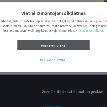
rpējā atbilstība lauksaimniecības
s judikatūra
Vietnē izmantojam sīkdatnes
A
i darbotos, tiek izmantotas nepieciešamās (obligātās) sīkdatnes. Ar Jūsu piekriša
kas, sociālo mediju un funkcionalitātes. Papildinformācijai atveriet "Pielāgot izvēl
brīdī mainīt savu izvēli, atgriežoties šajā vietnē. Plašāk –
sīkdatņu politikā
.
PIEŅEMT VISAS
PIELĀGOT IZVĒLI
Žurnāls tiesiskai domai un praksei
Abonēšana
Par 