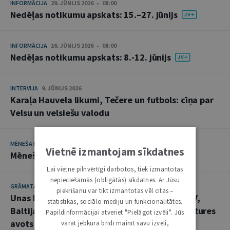
INFORMĀCIJA
29. JŪNIJS 2026 • 08:00
Nedēļas notikumu apskats: 15.–27. jūnijs
INFORMĀCIJA
16. JŪNIJS 2026 • 08:00
Nedēļas notikumu apskats: 8.-12. jūnijs
INTERVIJA
9. JŪNIJS 2026
Karaļa Hauvela likumi, Tečere un futbols: cīņa par
Velsu un velsiešu valodu
MĒNEŠA HRONIKA
12. MAIJS 2026
Vietnē izmantojam sīkdatnes
Mēneša hronika: aprīlis
Lai vietne pilnvērtīgi darbotos, tiek izmantotas
nepieciešamās (obligātās) sīkdatnes. Ar Jūsu
GRĀMATAS
12. MAIJS 2026
piekrišanu var tikt izmantotas vēl citas –
Unas Bergmanes “Nenoteiktības politika. ASV,
statistikas, sociālo mediju un funkcionalitātes.
Baltijas jautājums un PSRS sabrukums” – vēstures
Papildinformācijai atveriet "Pielāgot izvēli". Jūs
avots juristiem
varat jebkurā brīdī mainīt savu izvēli,