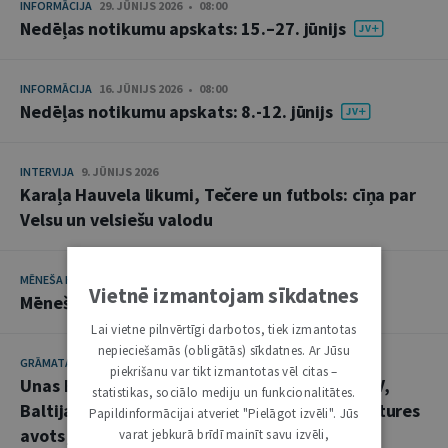
INFORMĀCIJA
29. JŪNIJS 2026 • 08:00
Nedēļas notikumu apskats: 15.–27. jūnijs
INFORMĀCIJA
16. JŪNIJS 2026 • 08:00
Nedēļas notikumu apskats: 8.-12. jūnijs
INTERVIJA
9. JŪNIJS 2026
Karaļa Hauvela likumi, Tečere un futbols: cīņa par
Velsu un velsiešu valodu
MĒNEŠA HRONIKA
12. MAIJS 2026
Vietnē izmantojam sīkdatnes
Mēneša hronika: aprīlis
Lai vietne pilnvērtīgi darbotos, tiek izmantotas
nepieciešamās (obligātās) sīkdatnes. Ar Jūsu
GRĀMATAS
12. MAIJS 2026
piekrišanu var tikt izmantotas vēl citas –
Unas Bergmanes “Nenoteiktības politika. ASV,
statistikas, sociālo mediju un funkcionalitātes.
Baltijas jautājums un PSRS sabrukums” – vēstures
Papildinformācijai atveriet "Pielāgot izvēli". Jūs
avots juristiem
varat jebkurā brīdī mainīt savu izvēli,