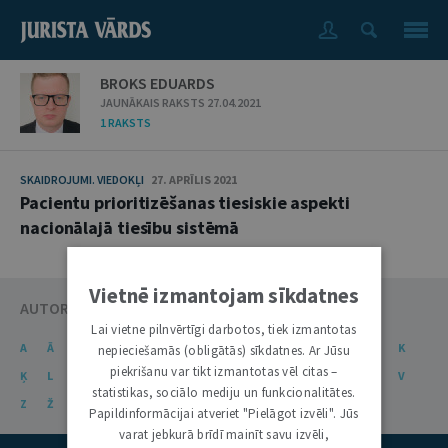
BROKS EDUARDS
JAUNĀKAIS RAKSTS 27.04.2021
1 RAKSTS
SKAIDROJUMI. VIEDOKĻI
27. APRĪLIS 2021
Pacientu prioritizēšanas tiesiskie aspekti
nacionālajā tiesību sistēmā
Vietnē izmantojam sīkdatnes
AUTORU KATALOGS
Lai vietne pilnvērtīgi darbotos, tiek izmantotas
A
Ā
B
C
Č
D
E
Ē
F
G
Ģ
H
I
J
K
nepieciešamās (obligātās) sīkdatnes. Ar Jūsu
piekrišanu var tikt izmantotas vēl citas –
Ķ
L
Ļ
M
N
Ņ
O
P
R
S
Š
T
U
Ū
V
statistikas, sociālo mediju un funkcionalitātes.
Z
Ž
Papildinformācijai atveriet "Pielāgot izvēli". Jūs
varat jebkurā brīdī mainīt savu izvēli,