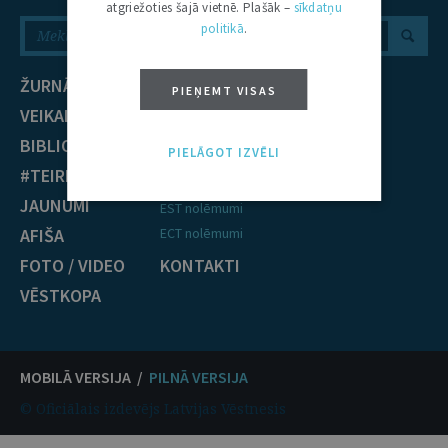
atgriežoties šajā vietnē. Plašāk –
sīkdatņu
politikā
.
ŽURNĀLS
NOZARES
PIEŅEMT VISAS
VEIKALS
Civiltiesības
BIBLIOTĒKA
Krimināltiesības
PIELĀGOT IZVĒLI
#TEIRDARBS
TIESĪBU PRAKSE
JAUNUMI
EST nolēmumi
AFIŠA
ECT nolēmumi
FOTO / VIDEO
KONTAKTI
VĒSTKOPA
MOBILĀ VERSIJA /
PILNĀ VERSIJA
© Oficiālais izdevējs Latvijas Vēstnesis