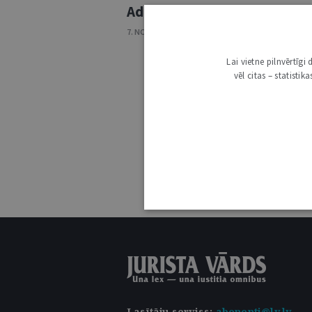
Administratīvās tiesības
7. NOVEMBRIS 2017 • NR. 46 (1000)
Lai vietne pilnvērtīg
vēl citas – statisti
Lasītāju serviss
:
abonenti@lv.lv