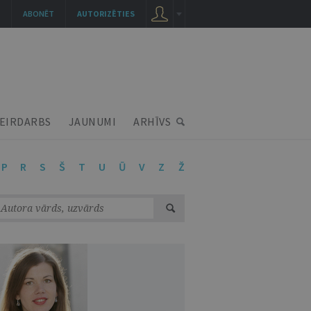
ABONĒT
AUTORIZĒTIES
EIRDARBS
JAUNUMI
ARHĪVS
P
R
S
Š
T
U
Ū
V
Z
Ž