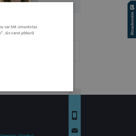
LZE KRAMIŅA
nu var tikt izmantotas
i". Jūs varat jebkurā
3
1
0
0
RAKSTI
VIEDOKLIS
ESEJAS
"Jurista Vārdu"