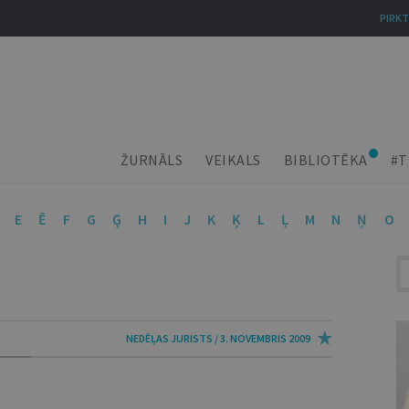
PIRKT
ŽURNĀLS
VEIKALS
BIBLIOTĒKA
#T
E
Ē
F
G
Ģ
H
I
J
K
Ķ
L
Ļ
M
N
Ņ
O
NEDĒĻAS JURISTS / 3. NOVEMBRIS 2009