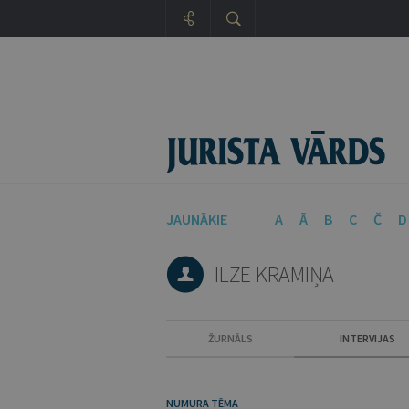
JAUNĀKIE
A
Ā
B
C
Č
D
ILZE KRAMIŅA
ŽURNĀLS
INTERVIJAS
NUMURA TĒMA