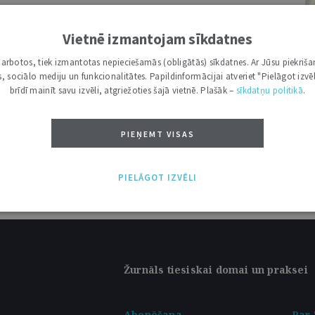
Vietnē izmantojam sīkdatnes
I
i darbotos, tiek izmantotas nepieciešamās (obligātās) sīkdatnes. Ar Jūsu piekriša
kas, sociālo mediju un funkcionalitātes. Papildinformācijai atveriet "Pielāgot izvēl
brīdī mainīt savu izvēli, atgriežoties šajā vietnē. Plašāk –
sīkdatņu politikā
.
PIEŅEMT VISAS
PIELĀGOT IZVĒLI
Žurnāls tiesiskai domai un praksei
Abonēšana
Par 