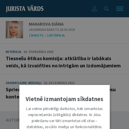
MAKAROVA DIĀNA
JAUNĀKAIS RAKSTS 18.02.2025
1 RAKSTS
/
1 INTERVIJA
INTERVIJA
18. FEBRUĀRIS 2025
Tiesnešu ētikas komisija: atklātība ir labākais
veids, kā izvairīties no intrigām un izdomājumiem
SKAIDROJUMI. VIEDOKĻI
20. DECEMBRIS 2022
Sprieduma motīvu daļa tiesību uz taisnīgu tiesu
kontekstā
Vietnē izmantojam sīkdatnes
Lai vietne pilnvērtīgi darbotos, tiek izmantotas
nepieciešamās (obligātās) sīkdatnes. Ar Jūsu
AUTORU KATALOGS
piekrišanu var tikt izmantotas vēl citas –
statistikas, sociālo mediju un funkcionalitātes.