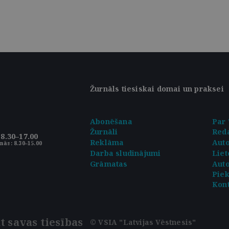
Žurnāls tiesiskai domai un praksei
Abonēšana
Par 
Žurnāli
Reda
8.30–17.00
Reklāma
Aut
nās: 8.30–15.00
Darba sludinājumi
Liet
Grāmatas
Auto
Pie
Kont
t savas tiesības
© VSIA "Latvijas Vēstnesis"