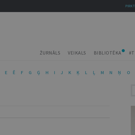
PIRKT
ŽURNĀLS
VEIKALS
BIBLIOTĒKA
#T
E
Ē
F
G
Ģ
H
I
J
K
Ķ
L
Ļ
M
N
Ņ
O