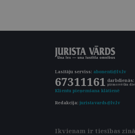
Lasītāju serviss
:
abonenti@lv.lv
67311161
darbdienās: 
pirmssvētku die
Klientu pieņemšana klātienē
Redakcija:
juristavards@lv.lv
Ikvienam ir tiesības zinā