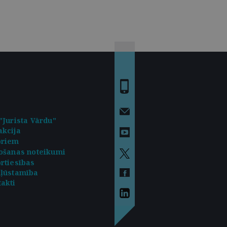
"Jurista Vārdu"
kcija
oriem
ošanas noteikumi
rtiesības
kļūstamība
akti