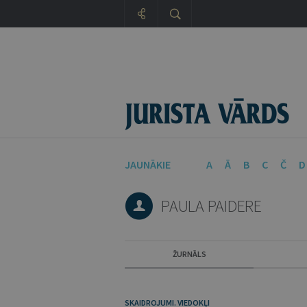
JAUNĀKIE
A
Ā
B
C
Č
D
PAULA PAIDERE
ŽURNĀLS
SKAIDROJUMI. VIEDOKĻI