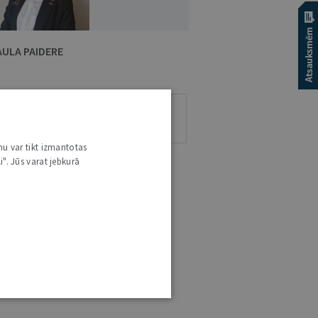
AULA PAIDERE
3
0
0
0
RAKSTI
VIEDOKĻI
ESEJAS
nu var tikt izmantotas
i". Jūs varat jebkurā