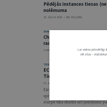
Pēdējās instances tiesas (ne
nolēmuma
25. JŪLIJS 2023 • NR. 30 (1296)
SKAIDROJUMI. VIEDOKĻI
Chat GPT un autortiesības: v
radīts ar mākslīgā intelekta
Lai vietne pilnvērtīg
2. MAIJS 2023 • NR. 18/19 (1284/1285)
vēl citas – statisti
TIESĪBU PRAKSES KOMENTĀRI
ECT: nacionālajām tiesām jē
Tiesas judikatūra
31. JANVĀRIS 2023 • NR. 5 (1271)
Eiropas Cilvēktiesību tiesa (turpm
spriedumu lietā "Moraru pret Rumā
starpā tika skatīts arī jautājums par