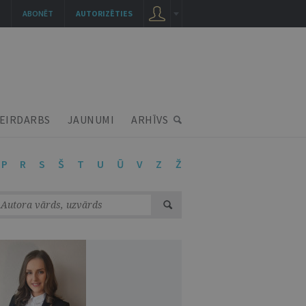
ABONĒT
AUTORIZĒTIES
EIRDARBS
JAUNUMI
ARHĪVS
P
R
S
Š
T
U
Ū
V
Z
Ž