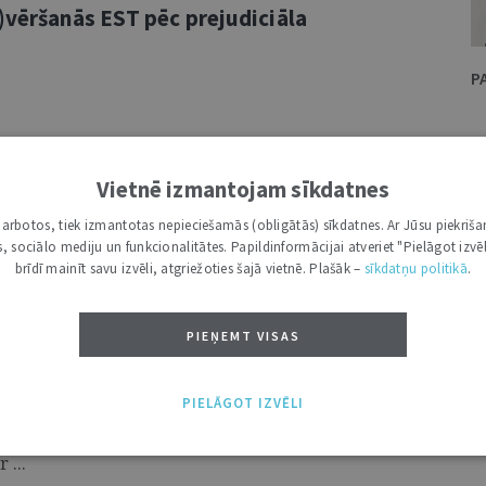
)vēršanās EST pēc prejudiciāla
P
ai autortiesības attiecas uz darbu, kas
Vietnē izmantojam sīkdatnes
 palīdzību
i darbotos, tiek izmantotas nepieciešamās (obligātās) sīkdatnes. Ar Jūsu piekriša
kas, sociālo mediju un funkcionalitātes. Papildinformācijai atveriet "Pielāgot izvēl
brīdī mainīt savu izvēli, atgriežoties šajā vietnē. Plašāk –
sīkdatņu politikā
.
gpilni jāņem vērā Eiropas Savienības
PIEŅEMT VISAS
PIELĀGOT IZVĒLI
āk – ECT) 2022. gada 8. novembrī pasludināja
niju" (turpmāk – Spriedums).1 Šajā lietā cita
 ...