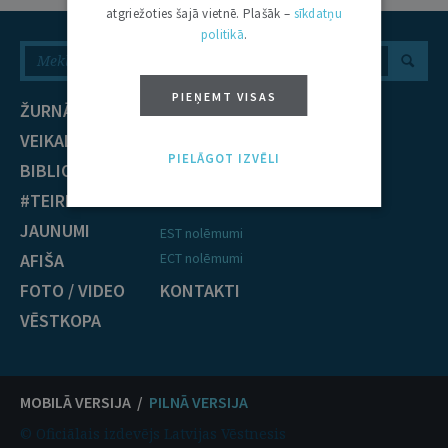
atgriežoties šajā vietnē. Plašāk –
sīkdatņu
politikā
.
PIEŅEMT VISAS
ŽURNĀLS
NOZARES
VEIKALS
Civiltiesības
PIELĀGOT IZVĒLI
BIBLIOTĒKA
Krimināltiesības
#TEIRDARBS
TIESĪBU PRAKSE
JAUNUMI
EST nolēmumi
AFIŠA
ECT nolēmumi
FOTO / VIDEO
KONTAKTI
VĒSTKOPA
MOBILĀ VERSIJA /
PILNĀ VERSIJA
© Oficiālais izdevējs Latvijas Vēstnesis