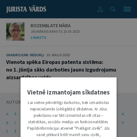
ROZENBLATE MĀRA
JAUNĀKAIS RAKSTS 23.05.2023
1 RAKSTS
SKAIDROJUMI. VIEDOKĻI
23. MAIJS 2023
Vienota spēka Eiropas patenta sistēma:
no 1. jūnija sāks darboties jauns izgudrojumu
aizsardzības veids
Vietnē izmantojam sīkdatnes
AUTORU KATALOGS
Lai vietne pilnvērtīgi darbotos, tiek izmantotas
nepieciešamās (obligātās) sīkdatnes. Ar Jūsu
A
Ā
B
C
Č
D
E
Ē
F
G
Ģ
H
I
J
K
piekrišanu var tikt izmantotas vēl citas –
statistikas, sociālo mediju un funkcionalitātes.
Ķ
L
Ļ
M
N
Ņ
O
P
R
S
Š
T
U
Ū
V
Papildinformācijai atveriet "Pielāgot izvēli". Jūs
Z
Ž
varat jebkurā brīdī mainīt savu izvēli,