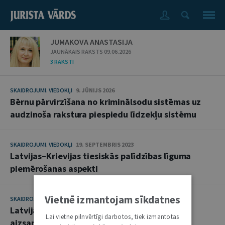
JUMAKOVA ANASTASIJA
JAUNĀKAIS RAKSTS 09.06.2026
3 RAKSTI
SKAIDROJUMI. VIEDOKĻI
9. JŪNIJS 2026
Bērnu pārvirzīšana no kriminālsodu sistēmas uz
audzinoša rakstura piespiedu līdzekļu sistēmu
SKAIDROJUMI. VIEDOKĻI
19. SEPTEMBRIS 2023
Latvijas–Krievijas tiesiskās palīdzības līguma
piemērošanas aspekti
Vietnē izmantojam sīkdatnes
SKAIDROJUMI. VIEDOKĻI
30. MAIJS 2023
Latvijas valstspiederīgo bērnu interešu
Lai vietne pilnvērtīgi darbotos, tiek izmantotas
aizsardzības aspekti ārvalstīs