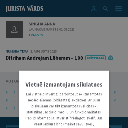
SINGHA ANNA
JAUNĀKAIS RAKSTS 01.08.2023
1 RAKSTS
NUMURA TĒMA
1. AUGUSTS 2023
Dītriham Andrejam Lēberam – 100
AUTORU KATALOGS
Vietnē izmantojam sīkdatnes
A
Ā
B
C
Č
D
E
Ē
F
G
Ģ
H
I
J
K
Lai vietne pilnvērtīgi darbotos, tiek izmantotas
nepieciešamās (obligātās) sīkdatnes. Ar Jūsu
Ķ
L
Ļ
M
N
Ņ
O
P
R
S
Š
T
U
Ū
V
piekrišanu var tikt izmantotas vēl citas –
Z
Ž
statistikas, sociālo mediju un funkcionalitātes.
Papildinformācijai atveriet "Pielāgot izvēli". Jūs
varat jebkurā brīdī mainīt savu izvēli,