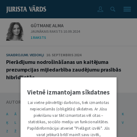
GŪTMANE ALMA
JAUNĀKAIS RAKSTS 10.09.2024
1 RAKSTS
SKAIDROJUMI. VIEDOKĻI
10. SEPTEMBRIS 2024
Pierādījumu nodrošināšanas un kaitējuma
prezumpcijas mijiedarbība zaudējumu prasībās
hibrīdlietās
Vietnē izmantojam sīkdatnes
AUTORU KATALOGS
Lai vietne pilnvērtīgi darbotos, tiek izmantotas
nepieciešamās (obligātās) sīkdatnes. Ar Jūsu
A
Ā
B
C
Č
D
E
Ē
F
G
Ģ
H
I
J
K
piekrišanu var tikt izmantotas vēl citas –
statistikas, sociālo mediju un funkcionalitātes.
Ķ
L
Ļ
M
N
Ņ
O
P
R
S
Š
T
U
Ū
V
Papildinformācijai atveriet "Pielāgot izvēli". Jūs
Z
Ž
varat jebkurā brīdī mainīt savu izvēli,