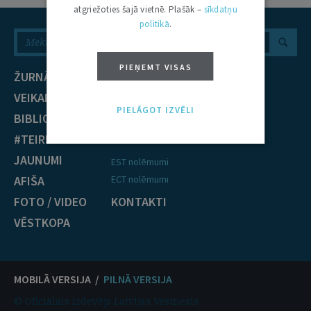
atgriežoties šajā vietnē. Plašāk –
sīkdatņu
politikā
.
PIEŅEMT VISAS
ŽURNĀLS
NOZARES
VEIKALS
Civiltiesības
PIELĀGOT IZVĒLI
BIBLIOTĒKA
Krimināltiesības
#TEIRDARBS
TIESĪBU PRAKSE
JAUNUMI
EST nolēmumi
AFIŠA
ECT nolēmumi
FOTO / VIDEO
KONTAKTI
VĒSTKOPA
MOBILĀ VERSIJA /
PILNĀ VERSIJA
© Oficiālais izdevējs Latvijas Vēstnesis