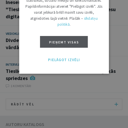
statistikas, sociālo mediju un funkcionalitātes.
Ineses Lībiņas-Egneres uzruna konferencē
Papildinformācijai atveriet "Pielāgot izvēli". Jūs
"Tiesiskuma nodrošināšana tiesvedības procesu
varat jebkurā brīdī mainīt savu izvēli,
digitalizācijas apstākļos"
atgriežoties šajā vietnē. Plašāk –
sīkdatņu
politikā
.
VIEDOKLIS
19. DECEMBRIS 2023
Divdesmit tiesiskuma gadi "Latvijas tautas
PIEŅEMT VISAS
vārdā": administratīvo tiesu devums
PIELĀGOT IZVĒLI
INTERVIJA
24. JANVĀRIS 2023
Tieslietu ministrijai jāatbrīvojas no ideoloģiskās
spriedzes
1 KOMENTĀRI
RĀDĪT VĒL
AUTORU KATALOGS