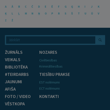
A
Ā
B
C
Č
D
E
Ē
F
G
Ģ
H
I
J
K
Ķ
L
Ļ
M
N
Ņ
O
P
R
S
Š
T
U
Ū
V
Z
Ž
ŽURNĀLS
NOZARES
VEIKALS
Civiltiesības
BIBLIOTĒKA
Krimināltiesības
#TEIRDARBS
TIESĪBU PRAKSE
JAUNUMI
EST nolēmumi
AFIŠA
ECT nolēmumi
FOTO / VIDEO
KONTAKTI
VĒSTKOPA