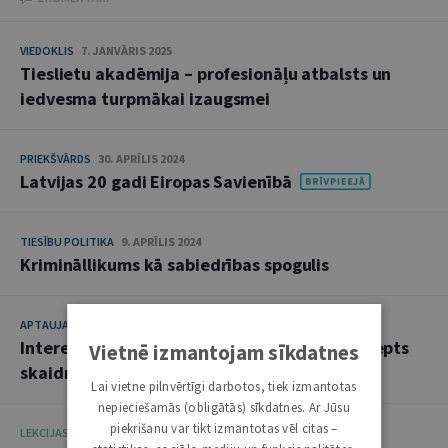
VIEDOKLIS
7. JANVĀRIS 2025
Tieslietu akadēmija – profesionāļu atbalsts un
iedvesma turpmākai izaugsmei
PRIEKŠVĀRDS
30. APRĪLIS 2024
Latvijas 20 gadi Eiropas Savienībā
TIESĪBU POLITIKA
9. APRĪLIS 2024
Krimināllikums kā sabiedrības spogulis
APTAUJA
27. FEBRUĀRIS 2024
Interešu pārstāvības atklātības likums: koncepts
Vietnē izmantojam sīkdatnes
skaidrs, bet kā to piemērot?
Lai vietne pilnvērtīgi darbotos, tiek izmantotas
nepieciešamās (obligātās) sīkdatnes. Ar Jūsu
piekrišanu var tikt izmantotas vēl citas –
LEKCIJAS
8. JANVĀRIS 2024 • 10:00