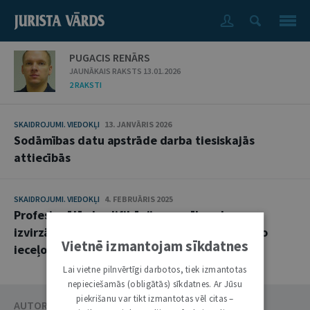
PUGACIS RENĀRS
JAUNĀKAIS RAKSTS 13.01.2026
2 RAKSTI
SKAIDROJUMI. VIEDOKĻI
13. JANVĀRIS 2026
Sodāmības datu apstrāde darba tiesiskajās
attiecībās
SKAIDROJUMI. VIEDOKĻI
4. FEBRUĀRIS 2025
Profesionālās kvalifikācijas prasības, kas
izvirzāmas datu aizsardzības speciālistam, to
Vietnē izmantojam sīkdatnes
ieceļot amatā
Lai vietne pilnvērtīgi darbotos, tiek izmantotas
nepieciešamās (obligātās) sīkdatnes. Ar Jūsu
piekrišanu var tikt izmantotas vēl citas –
AUTORU KATALOGS