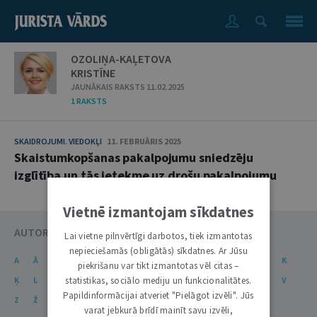
OZOLIŅA-KAĻETOVA
KRISTĪNE
JAUNĀKAIS RAKSTS 11.02.2025
1 RAKSTS
SKAIDROJUMI. VIEDOKĻI
11. FEBRUĀRIS 2025
Skaistumkopšanas pakalpojumu sniedzēju
izglītība un tās ietekme uz drošu pakalpojumu
Vietnē izmantojam sīkdatnes
AUTORU KATALOGS
Lai vietne pilnvērtīgi darbotos, tiek izmantotas
nepieciešamās (obligātās) sīkdatnes. Ar Jūsu
A
Ā
B
C
Č
D
E
Ē
F
G
Ģ
H
I
J
K
piekrišanu var tikt izmantotas vēl citas –
statistikas, sociālo mediju un funkcionalitātes.
Ķ
L
Ļ
M
N
Ņ
O
P
R
S
Š
T
U
Ū
V
Papildinformācijai atveriet "Pielāgot izvēli". Jūs
Z
Ž
varat jebkurā brīdī mainīt savu izvēli,