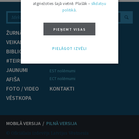
atgriežoties šajā vietnē. Plašāk –
sīkdatņu
politikā
.
PIEŅEMT VISAS
ŽURNĀLS
NOZARES
VEIKALS
Civiltiesības
PIELĀGOT IZVĒLI
BIBLIOTĒKA
Krimināltiesības
#TEIRDARBS
TIESĪBU PRAKSE
JAUNUMI
EST nolēmumi
AFIŠA
ECT nolēmumi
FOTO / VIDEO
KONTAKTI
VĒSTKOPA
MOBILĀ VERSIJA /
PILNĀ VERSIJA
© Oficiālais izdevējs Latvijas Vēstnesis