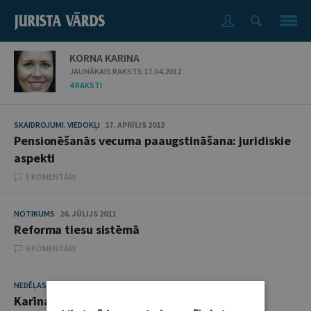
KORNA KARINA
JAUNĀKAIS RAKSTS 17.04.2012
4 RAKSTI
SKAIDROJUMI. VIEDOKĻI
17. APRĪLIS 2012
Pensionēšanās vecuma paaugstināšana: juridiskie
aspekti
5 KOMENTĀRI
NOTIKUMS
26. JŪLIJS 2011
Reforma tiesu sistēmā
6 KOMENTĀRI
NEDĒĻAS JURISTS
5. JŪLIJS 2011
Karīna Korna