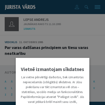
LEPSE ANDREJS
JAUNĀKAIS RAKSTS 11.10.1995
1 RAKSTS
VIEDOKLIS
11. OKTOBRIS 1995
Par varas dalīšanas principiem un tiesu varas
neatkarību
Vietnē izmantojam sīkdatnes
AUTORU KATALOGS
Lai vietne pilnvērtīgi darbotos, tiek izmantotas
A
Ā
B
C
Č
D
E
Ē
F
G
Ģ
H
I
J
K
nepieciešamās (obligātās) sīkdatnes. Ar Jūsu
piekrišanu var tikt izmantotas vēl citas –
Ķ
L
Ļ
M
N
Ņ
O
P
R
S
Š
T
U
Ū
V
statistikas, sociālo mediju un funkcionalitātes.
Z
Ž
Papildinformācijai atveriet "Pielāgot izvēli". Jūs
varat jebkurā brīdī mainīt savu izvēli,