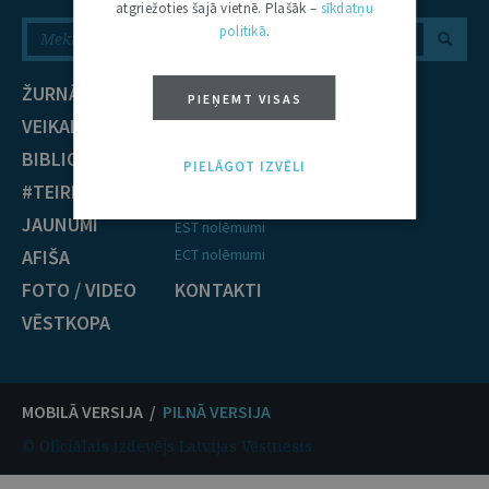
atgriežoties šajā vietnē. Plašāk –
sīkdatņu
politikā
.
ŽURNĀLS
NOZARES
PIEŅEMT VISAS
VEIKALS
Civiltiesības
BIBLIOTĒKA
Krimināltiesības
PIELĀGOT IZVĒLI
#TEIRDARBS
TIESĪBU PRAKSE
JAUNUMI
EST nolēmumi
AFIŠA
ECT nolēmumi
FOTO / VIDEO
KONTAKTI
VĒSTKOPA
MOBILĀ VERSIJA /
PILNĀ VERSIJA
© Oficiālais izdevējs Latvijas Vēstnesis