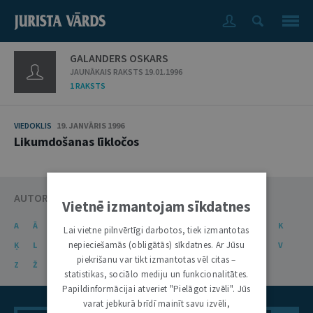
GALANDERS OSKARS
JAUNĀKAIS RAKSTS 19.01.1996
1 RAKSTS
VIEDOKLIS
19. JANVĀRIS 1996
Likumdošanas līkločos
AUTORU KATALOGS
Vietnē izmantojam sīkdatnes
A
Ā
B
C
Č
D
E
Ē
F
G
Ģ
H
I
J
K
Lai vietne pilnvērtīgi darbotos, tiek izmantotas
nepieciešamās (obligātās) sīkdatnes. Ar Jūsu
Ķ
L
Ļ
M
N
Ņ
O
P
R
S
Š
T
U
Ū
V
piekrišanu var tikt izmantotas vēl citas –
Z
Ž
statistikas, sociālo mediju un funkcionalitātes.
Papildinformācijai atveriet "Pielāgot izvēli". Jūs
varat jebkurā brīdī mainīt savu izvēli,