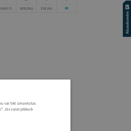
RAKSTI
VIEDOKĻI
ESEJAS
nu var tikt izmantotas
i". Jūs varat jebkurā