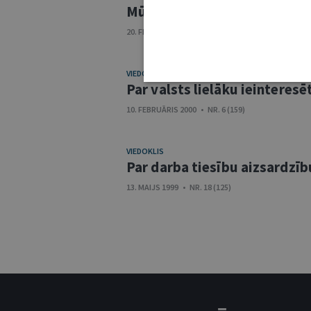
Mūsu uzdevums ir sargāt cil
20. FEBRUĀRIS 2001 • NR. 4 (197)
VIEDOKLIS
Par valsts lielāku ieinteres
10. FEBRUĀRIS 2000 • NR. 6 (159)
VIEDOKLIS
Par darba tiesību aizsardzīb
13. MAIJS 1999 • NR. 18 (125)