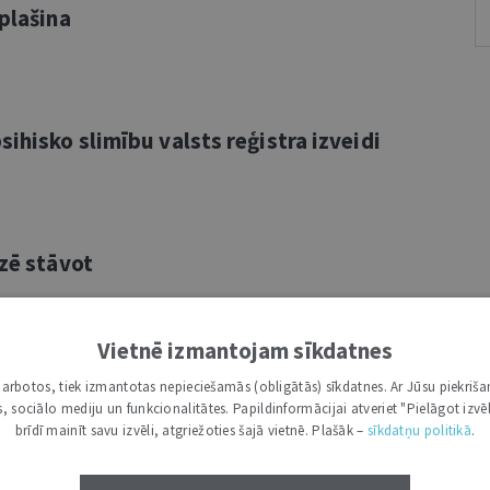
aplašina
ihisko slimību valsts reģistra izveidi
dzē stāvot
Vietnē izmantojam sīkdatnes
 un Latvijas prakse
i darbotos, tiek izmantotas nepieciešamās (obligātās) sīkdatnes. Ar Jūsu piekriša
kas, sociālo mediju un funkcionalitātes. Papildinformācijai atveriet "Pielāgot izvēl
brīdī mainīt savu izvēli, atgriežoties šajā vietnē. Plašāk –
sīkdatņu politikā
.