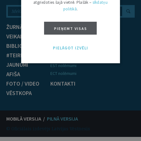
atgriežoties šajā vietnē. Plašāk –
sīkdatņu
politikā
.
ŽURNĀLS
NOZARES
PIEŅEMT VISAS
VEIKALS
Civiltiesības
BIBLIOTĒKA
Krimināltiesības
PIELĀGOT IZVĒLI
#TEIRDARBS
TIESĪBU PRAKSE
JAUNUMI
EST nolēmumi
AFIŠA
ECT nolēmumi
FOTO / VIDEO
KONTAKTI
VĒSTKOPA
MOBILĀ VERSIJA /
PILNĀ VERSIJA
© Oficiālais izdevējs Latvijas Vēstnesis