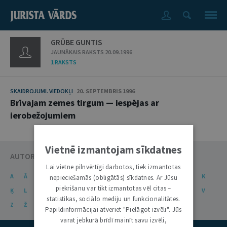
GRŪBE GUNTIS
JAUNĀKAIS RAKSTS 20.09.1996
1 RAKSTS
SKAIDROJUMI. VIEDOKĻI
20. SEPTEMBRIS 1996
Brīvajam zemes tirgum — iespējas ar
ierobežojumiem
Vietnē izmantojam sīkdatnes
AUTORU KATALOGS
Lai vietne pilnvērtīgi darbotos, tiek izmantotas
A
Ā
B
C
Č
D
E
Ē
F
G
Ģ
H
I
J
K
nepieciešamās (obligātās) sīkdatnes. Ar Jūsu
piekrišanu var tikt izmantotas vēl citas –
Ķ
L
Ļ
M
N
Ņ
O
P
R
S
Š
T
U
Ū
V
statistikas, sociālo mediju un funkcionalitātes.
Z
Ž
Papildinformācijai atveriet "Pielāgot izvēli". Jūs
varat jebkurā brīdī mainīt savu izvēli,