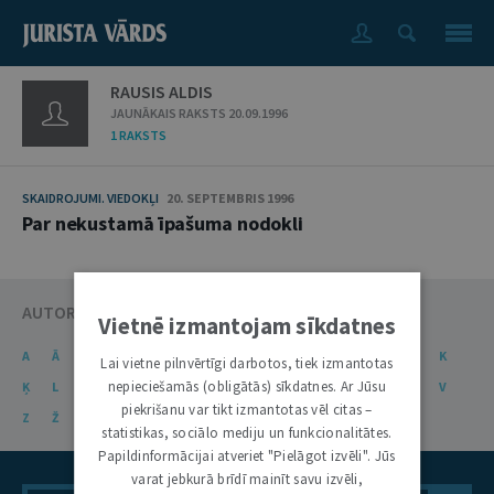
RAUSIS ALDIS
JAUNĀKAIS RAKSTS 20.09.1996
1 RAKSTS
SKAIDROJUMI. VIEDOKĻI
20. SEPTEMBRIS 1996
Par nekustamā īpašuma nodokli
AUTORU KATALOGS
Vietnē izmantojam sīkdatnes
A
Ā
B
C
Č
D
E
Ē
F
G
Ģ
H
I
J
K
Lai vietne pilnvērtīgi darbotos, tiek izmantotas
nepieciešamās (obligātās) sīkdatnes. Ar Jūsu
Ķ
L
Ļ
M
N
Ņ
O
P
R
S
Š
T
U
Ū
V
piekrišanu var tikt izmantotas vēl citas –
Z
Ž
statistikas, sociālo mediju un funkcionalitātes.
Papildinformācijai atveriet "Pielāgot izvēli". Jūs
varat jebkurā brīdī mainīt savu izvēli,