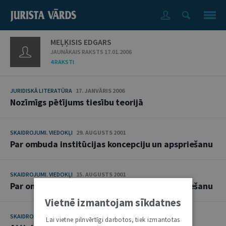
MEĻĶISIS EDGARS
JAUNĀKAIS RAKSTS 17.01.2006
4 RAKSTI
JURIDISKĀ LITERATŪRA
17. JANVĀRIS 2006
Nozīmīgs pētījums tiesību teorijā
SKAIDROJUMI. VIEDOKĻI
29. AUGUSTS 2001
Par ombuda institūcijas koncepciju un apspriešanu
SKAIDROJUMI. VIEDOKĻI
15. AUGUSTS 2001
Par ombuda institūcijas koncepciju un apspriešanu
Vietnē izmantojam sīkdatnes
SKAIDROJUMI. VIEDOKĻI
18. DECEMBRIS 1996
Lai vietne pilnvērtīgi darbotos, tiek izmantotas