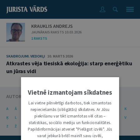
KRAUKLIS ANDREJS
JAUNĀKAIS RAKSTS 10.03.2026
1 RAKSTS
SKAIDROJUMI. VIEDOKĻI
10. MARTS 2026
Atkrastes vēja tiesiskā ekoloģija: starp enerģētiku
un jūras vidi
Vietnē izmantojam sīkdatnes
AUTORU KATALOGS
Lai vietne pilnvērtīgi darbotos, tiek izmantotas
A
Ā
B
C
Č
D
E
Ē
F
G
Ģ
H
I
J
K
nepieciešamās (obligātās) sīkdatnes. Ar Jūsu
piekrišanu var tikt izmantotas vēl citas –
Ķ
L
Ļ
M
N
Ņ
O
P
R
S
Š
T
U
Ū
V
statistikas, sociālo mediju un funkcionalitātes.
Z
Ž
Papildinformācijai atveriet "Pielāgot izvēli". Jūs
varat jebkurā brīdī mainīt savu izvēli,