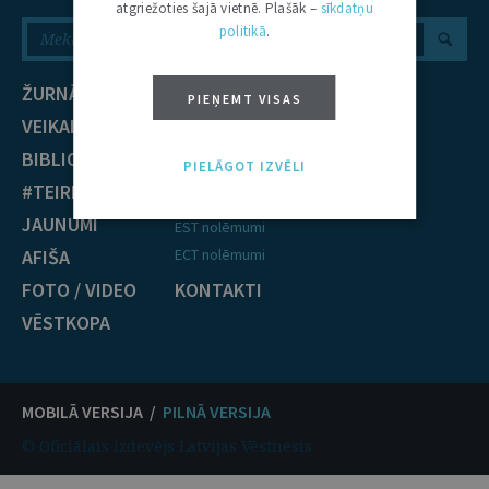
atgriežoties šajā vietnē. Plašāk –
sīkdatņu
politikā
.
ŽURNĀLS
NOZARES
PIEŅEMT VISAS
VEIKALS
Civiltiesības
BIBLIOTĒKA
Krimināltiesības
PIELĀGOT IZVĒLI
#TEIRDARBS
TIESĪBU PRAKSE
JAUNUMI
EST nolēmumi
AFIŠA
ECT nolēmumi
FOTO / VIDEO
KONTAKTI
VĒSTKOPA
MOBILĀ VERSIJA /
PILNĀ VERSIJA
© Oficiālais izdevējs Latvijas Vēstnesis