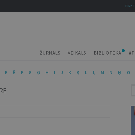
PIRKT
ŽURNĀLS
VEIKALS
BIBLIOTĒKA
#T
E
Ē
F
G
Ģ
H
I
J
K
Ķ
L
Ļ
M
N
Ņ
O
RE