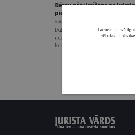
Bērnu pārvirzīšana no krimi
piespiedu līdzekļu sistēmu
9. JŪNIJS 2026 • NR. 6 (1424)
Publikācijas mērķis ir analizēt bē
Lai vietne pilnvērtīg
vēl citas – statisti
audzinoša rakstura piespiedu līdz
krimināltiesību politikas instrument