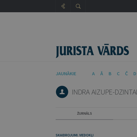
JAUNĀKIE
A
Ā
B
C
Č
D
INDRA AIZUPE-DZINTA
ŽURNĀLS
SKAIDROJUMI. VIEDOKĻI