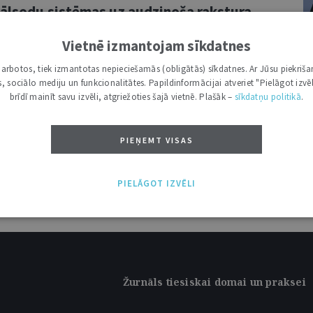
nālsodu sistēmas uz audzinoša rakstura
Vietnē izmantojam sīkdatnes
I
rnu pārvirzīšanu no kriminālprocesa uz
i darbotos, tiek izmantotas nepieciešamās (obligātās) sīkdatnes. Ar Jūsu piekriša
MG
kas, sociālo mediju un funkcionalitātes. Papildinformācijai atveriet "Pielāgot izvēl
ekļu piemērošanu kā bērnu tiesībās balstītu
brīdī mainīt savu izvēli, atgriežoties šajā vietnē. Plašāk –
sīkdatņu politikā
.
u, īpaši ...
PIEŅEMT VISAS
PIELĀGOT IZVĒLI
Žurnāls tiesiskai domai un praksei