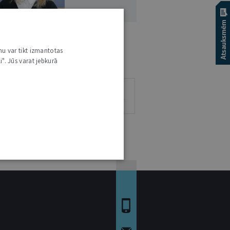
NDRA AIZUPE-DZINTARE
nu var tikt izmantotas
. IUR.
i". Jūs varat jebkurā
1
0
0
0
RAKSTS
VIEDOKĻI
ESEJAS