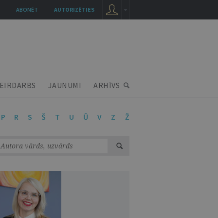
ABONĒT
AUTORIZĒTIES
EIRDARBS
JAUNUMI
ARHĪVS
P
R
S
Š
T
U
Ū
V
Z
Ž